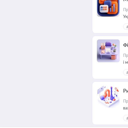
Пр
Ук
ін
Ф
Пр
і 
Ри
Пр
ва