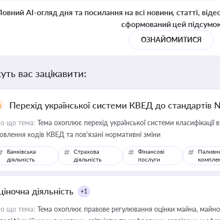
Повний AI-огляд дня та посилання на всі новини, статті, віде
сформований цей підсумо
ОЗНАЙОМИТИСЯ
уть вас зацікавити:
Перехід української системи КВЕД до стандартів 
о що тема:
Тема охоплює перехід української системи класифікації в
овлення кодів КВЕД та пов'язані нормативні зміни
Банківська
Страхова
Фінансові
Паливн
діяльність
діяльність
послуги
компле
ціночна діяльність
+1
о що тема:
Тема охоплює правове регулювання оцінки майна, майнови