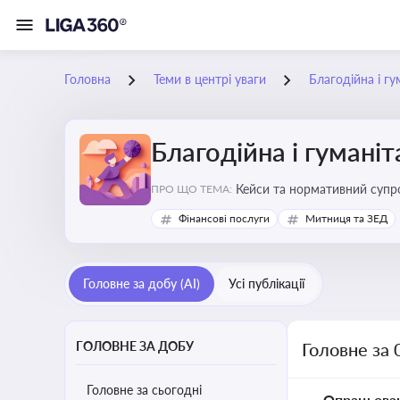
Головна
Теми в центрі уваги
Благодійна і г
Благодійна і гумані
Кейси та нормативний супро
ПРО ЩО ТЕМА:
Фінансові послуги
Митниця та ЗЕД
Головне за добу (AI)
Усі публікації
ГОЛОВНЕ ЗА ДОБУ
Головне за 
Головне за сьогодні
Опрацьова