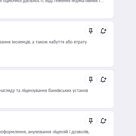
і оціночної діяльності. Відстеження нормативних і
иста або бухгалтера під час оподаткування,
 статусу суб'єктів оціночної діяльності
ання іноземців, а також набуття або втрату
нагляду та ліцензування банківських установ
оформлення, анулювання ліцензій і дозволів,