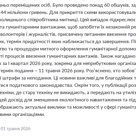
шньо переміщених осіб. Було проведено понад 60 обшуків, з
 44 мільйони гривень. Для прикриття схеми використовували
колишнього співробітника митниці. Цей випадок підкреслює
та гуманітарними вантажами, щоб запобігти їх незаконній ре
 волонтерів і журналістів, присвячену питанням ввезення пр
х, термін придатності яких наближається до завершення. Пі
тво та процедури митного оформлення гуманітарної допомо
і процесів ввезення гуманітарних вантажів. Також нагадано
 за І квартал 2026 року, зокрема для неприбуткових організ
ермін подання – 11 травня 2026 року. Роз’яснено, хто зобо
 штрафи за неподання. Ці новини важливі для благодійних та
ися податкового законодавства. Окрім того, у публікації ро
ехніки, де стару техніку не викидають, а передають на утилі
ей досвід для зменшення екологічного навантаження та підт
ображають актуальні виклики та можливості у сфері гуманіт
вими організаціями.
,
01 травня 2026