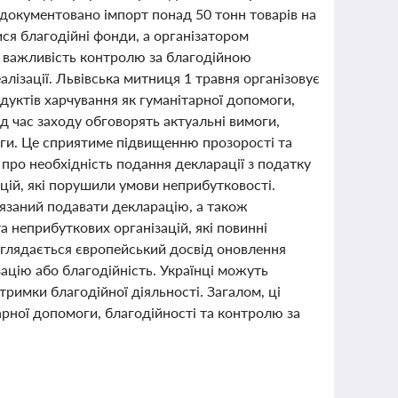
адокументовано імпорт понад 50 тонн товарів на
ся благодійні фонди, а організатором
 важливість контролю за благодійною
алізації. Львівська митниця 1 травня організовує
одуктів харчування як гуманітарної допомоги,
д час заходу обговорять актуальні вимоги,
ги. Це сприятиме підвищенню прозорості та
 про необхідність подання декларації з податку
ацій, які порушили умови неприбутковості.
в’язаний подавати декларацію, а також
 неприбуткових організацій, які повинні
зглядається європейський досвід оновлення
зацію або благодійність. Українці можуть
римки благодійної діяльності. Загалом, ці
арної допомоги, благодійності та контролю за