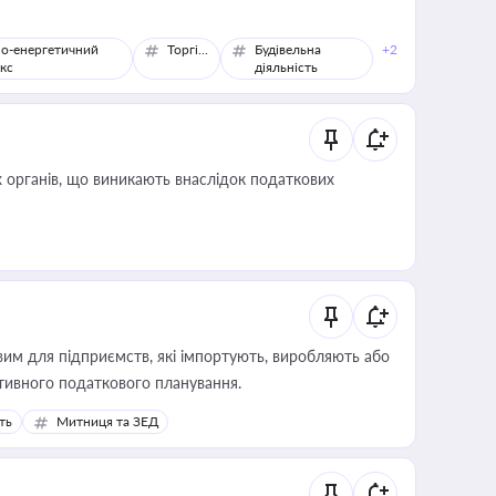
о-енергетичний
Торгівля
Будівельна
+2
кс
діяльність
 органів, що виникають внаслідок податкових
вим для підприємств, які імпортують, виробляють або
тивного податкового планування.
ть
Митниця та ЗЕД