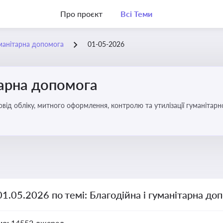
Про проєкт
Всі Теми
уманітарна допомога
01-05-2026
тарна допомога
від обліку, митного оформлення, контролю та утилізації гуманітарн
01.05.2026 по темі: Благодійна і гуманітарна до
но:
14552 джерел