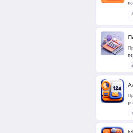
не
П
Пр
пе
А
Пр
ре
М