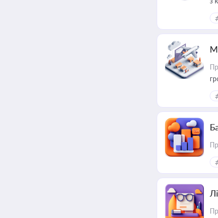
з 
ме
пр
М
Пр
гр
Ба
Пр
Лі
Пр