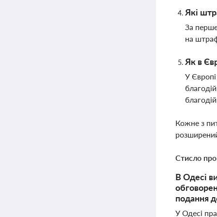
Які штр
За перше
на штраф
Як в Єв
У Європі
благодій
благодій
Кожне з пи
розширений
Стисло про
В Одесі в
обговорен
подання де
У Одесі пр