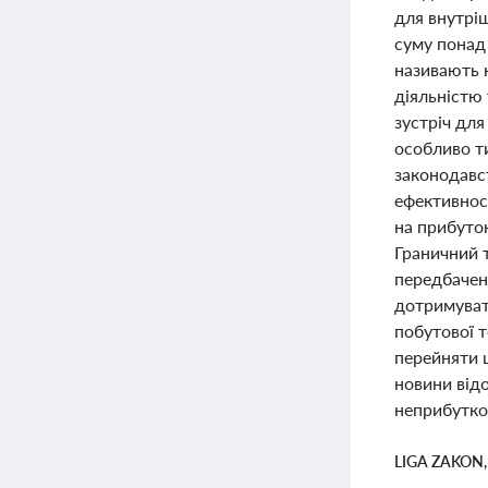
для внутрі
суму понад
називають 
діяльністю 
зустріч для
особливо ти
законодавс
ефективност
на прибуток
Граничний т
передбачені
дотримуват
побутової т
перейняти ц
новини від
неприбутко
LIGA ZAKON