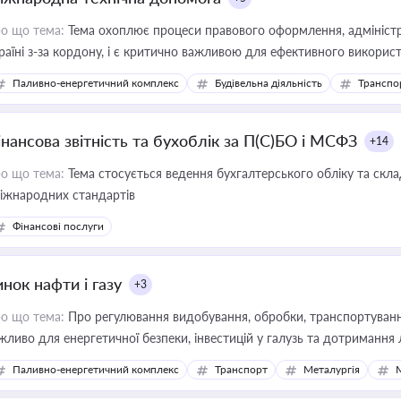
о що тема:
Тема охоплює процеси правового оформлення, адміністр
раїні з-за кордону, і є критично важливою для ефективного використ
фраструктурних проєктів
Паливно-енергетичний комплекс
Будівельна діяльність
Транспо
інансова звітність та бухоблік за П(С)БО і МСФЗ
+14
о що тема:
Тема стосується ведення бухгалтерського обліку та скла
міжнародних стандартів
Фінансові послуги
нок нафти і газу
+3
о що тема:
Про регулювання видобування, обробки, транспортування
жливо для енергетичної безпеки, інвестицій у галузь та дотримання 
Паливно-енергетичний комплекс
Транспорт
Металургія