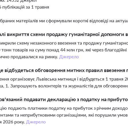
6 публікацій за 1 травня
ібраних матеріалів ми сформували короткі відповіді на актуал
алі викриття схеми продажу гуманітарної допомоги в
викрили схему незаконного ввезення та продажу гуманітарн
 тонн товарів на суму понад 44 млн грн, які через благодій
ично продавалися на ринку.
Джерело
де відбудеться обговорення митних правил ввезення 
ння організовує Львівська митниця і відбудеться 1 травня 20
, 1. Запрошують волонтерів та журналістів для обговоренн
ов’язаний подавати декларацію з податку на прибуток
ію подають платники податку на прибуток з річним доходо
нтами та неприбутковими організаціями, які порушили умов
я 2026 року.
Джерело