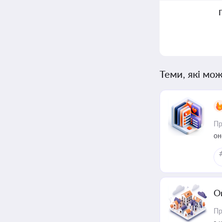
Теми, які мож
Пр
он
О
Пр