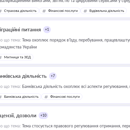
кваліфікаційними вимогами, звітністю та цифровими сервісами у сфер
дійних змін у цій сфері корисне для власника бізнесу, керівника, юр
Страхова діяльність
Фінансові послуги
Будівельна діяльність
иватизації, оренди державного майна, корпоративних угод і перевірки
іграційні питання
+1
о що тема:
Тема охоплює порядок в’їзду, перебування, працевлаштув
омадянства України
Митниця та ЗЕД
нківська діяльність
+7
о що тема:
Банківська діяльність охоплює всі аспекти регулювання, 
Банківська діяльність
Фінансові послуги
цензії, дозволи
+10
о що тема:
Тема стосується правового регулювання отримання, пере