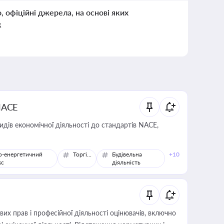
о, офіційні джерела, на основі яких
к
NACE
идів економічної діяльності до стандартів NACE,
о-енергетичний
Торгівля
Будівельна
+10
кс
діяльність
х прав і професійної діяльності оцінювачів, включно