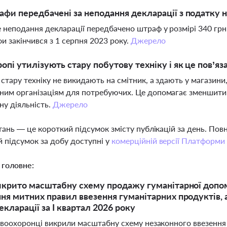
афи передбачені за неподання декларації з податку 
 неподання декларації передбачено штраф у розмірі 340 грн
и закінчився з 1 серпня 2023 року.
Джерело
ропі утилізують стару побутову техніку і як це пов’яз
 стару техніку не викидають на смітник, а здають у магазин
ним організаціям для потребуючих. Це допомагає зменшити 
ну діяльність.
Джерело
тань — це короткий підсумок змісту публікацій за день. По
 підсумок за добу доступні у
комерційній версії Платформи
 головне:
икрито масштабну схему продажу гуманітарної допом
ня митних правил ввезення гуманітарних продуктів, а
кларації за І квартал 2026 року
авоохоронці викрили масштабну схему незаконного ввезення