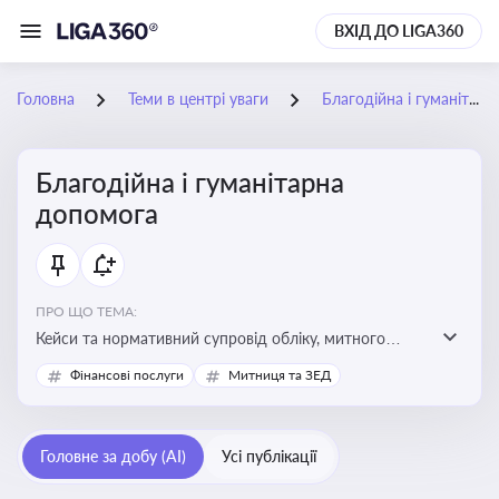
ВХІД ДО LIGA360
Головна
Теми в центрі уваги
Благодійна і гуманітарна допомога
Благодійна і гуманітарна
допомога
ПРО ЩО ТЕМА:
Кейси та нормативний супровід обліку, митного
оформлення, контролю та утилізації гуманітарної або
Фінансові послуги
Митниця та ЗЕД
благодійної допомоги
Головне за добу (AI)
Усі публікації