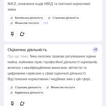
NACE, оновлення кодів КВЕД та пов'язані нормативні
зміни
Банківська діяльність
Страхова діяльність
Фінансові послуги
+13
Оціночна діяльність
+9
Про що тема:
Тема охоплює правове регулювання оцінки
майна, майнових прав і професійної діяльності оцінювачів,
включно з кваліфікаційними вимогами, звітністю та
цифровими сервісами у сфері оціночної діяльності.
Відстеження нормативних і медійних змін у цій сфері
корисне для власника бізнесу, керівника, юриста або
Страхова діяльність
Фінансові послуги
бухгалтера під час оподаткування, приватизації, оренди
Будівельна діяльність
державного майна, корпоративних угод і перевірки
статусу суб'єктів оціночної діяльності