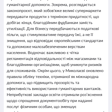
гуманітарної допомоги. Зокрема, розглядається
законопроєкт, який зобов'яже великі супермаркети
передавати продукти з терміном придатності, що
добігає кінця, благодійним фудбанкам замість
утилізації. Для бізнесу передбачаються податкові
пільги, що стимулюватиме передачу їжі, а не її
знищення, що відповідає європейським стандартам
та допоможе малозабезпеченим верствам
населення. Водночас важливою є чітка
регламентація відповідальності між магазинами та
благодійними організаціями, щоб уникнути ризиків
для споживачів. Окрім цього, у Миколаєві оновлено
правила обліку техніки, отриманої як міжнародна
допомога, що підвищить прозорість та
ефективність використання гуманітарних вантажів.
Неприбуткові заклади освіти отримали роз’яснення
щодо спрощення документообігу при наданні
послуг фізичним особам, що зменшує