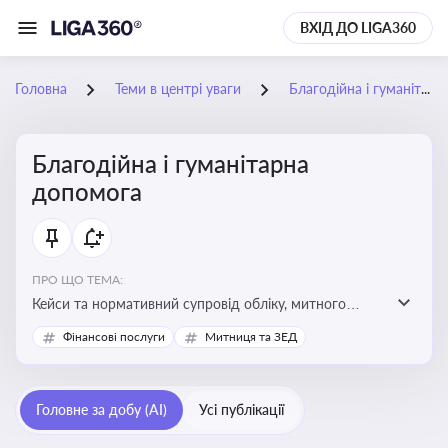
ВХІД ДО LIGA360
Головна
Теми в центрі уваги
Благодійна і гуманітарна допомога
Благодійна і гуманітарна
допомога
ПРО ЩО ТЕМА:
Кейси та нормативний супровід обліку, митного
оформлення, контролю та утилізації гуманітарної або
Фінансові послуги
Митниця та ЗЕД
благодійної допомоги
Головне за добу (AI)
Усі публікації