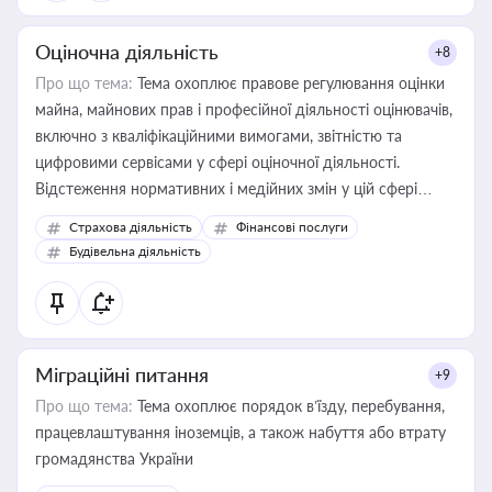
Оціночна діяльність
+8
Про що тема:
Тема охоплює правове регулювання оцінки
майна, майнових прав і професійної діяльності оцінювачів,
включно з кваліфікаційними вимогами, звітністю та
цифровими сервісами у сфері оціночної діяльності.
Відстеження нормативних і медійних змін у цій сфері
корисне для власника бізнесу, керівника, юриста або
Страхова діяльність
Фінансові послуги
бухгалтера під час оподаткування, приватизації, оренди
Будівельна діяльність
державного майна, корпоративних угод і перевірки
статусу суб'єктів оціночної діяльності
Міграційні питання
+9
Про що тема:
Тема охоплює порядок в’їзду, перебування,
працевлаштування іноземців, а також набуття або втрату
громадянства України