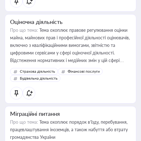
Оціночна діяльність
Про що тема:
Тема охоплює правове регулювання оцінки
майна, майнових прав і професійної діяльності оцінювачів,
включно з кваліфікаційними вимогами, звітністю та
цифровими сервісами у сфері оціночної діяльності.
Відстеження нормативних і медійних змін у цій сфері
корисне для власника бізнесу, керівника, юриста або
Страхова діяльність
Фінансові послуги
бухгалтера під час оподаткування, приватизації, оренди
Будівельна діяльність
державного майна, корпоративних угод і перевірки
статусу суб'єктів оціночної діяльності
Міграційні питання
Про що тема:
Тема охоплює порядок в’їзду, перебування,
працевлаштування іноземців, а також набуття або втрату
громадянства України