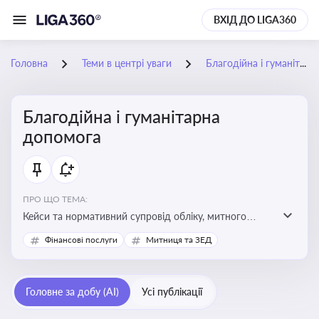
ВХІД ДО LIGA360
Головна
Теми в центрі уваги
Благодійна і гуманітарна допомога
Благодійна і гуманітарна
допомога
ПРО ЩО ТЕМА:
Кейси та нормативний супровід обліку, митного
оформлення, контролю та утилізації гуманітарної або
Фінансові послуги
Митниця та ЗЕД
благодійної допомоги
Головне за добу (AI)
Усі публікації