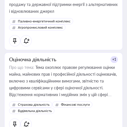
продажу та державної підтримки енергії з альтернативних
і відновлюваних джерел
Паливно-енергетичний комплекс
Агропромисловий комплекс
Оціночна діяльність
+1
Про що тема:
Тема охоплює правове регулювання оцінки
майна, майнових прав і професійної діяльності оцінювачів,
включно з кваліфікаційними вимогами, звітністю та
цифровими сервісами у сфері оціночної діяльності.
Відстеження нормативних і медійних змін у цій сфері
корисне для власника бізнесу, керівника, юриста або
Страхова діяльність
Фінансові послуги
бухгалтера під час оподаткування, приватизації, оренди
Будівельна діяльність
державного майна, корпоративних угод і перевірки
статусу суб'єктів оціночної діяльності