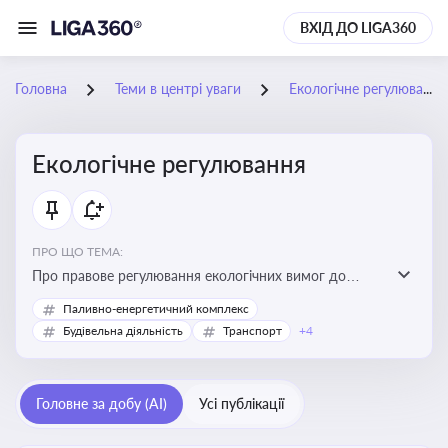
ВХІД ДО LIGA360
Головна
Теми в центрі уваги
Екологічне регулювання
Екологічне регулювання
ПРО ЩО ТЕМА:
Про правове регулювання екологічних вимог до
виробництв, включно з дозволами, перевірками,
Паливно-енергетичний комплекс
стандартами викидів і гармонізацією з
Будівельна діяльність
Транспорт
+4
європейськими нормами
Головне за добу (AI)
Усі публікації