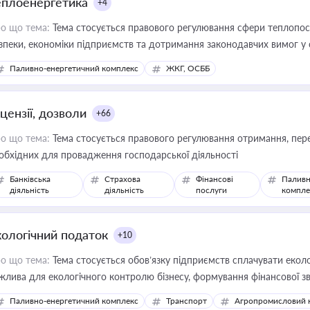
еплоенергетика
+4
о що тема:
Тема стосується правового регулювання сфери теплопост
зпеки, економіки підприємств та дотримання законодавчих вимог у
Паливно-енергетичний комплекс
ЖКГ, ОСББ
цензії, дозволи
+66
о що тема:
Тема стосується правового регулювання отримання, пере
обхідних для провадження господарської діяльності
Банківська
Страхова
Фінансові
Паливн
діяльність
діяльність
послуги
компле
кологічний податок
+10
о що тема:
Тема стосується обов’язку підприємств сплачувати еколо
жлива для екологічного контролю бізнесу, формування фінансової 
конодавства
Паливно-енергетичний комплекс
Транспорт
Агропромисловий 