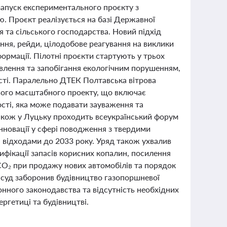
 запуск експериментального проєкту з
. Проєкт реалізується на базі Державної
я та сільського господарства. Новий підхід
ння, рейди, цілодобове реагування на виклики
формації. Пілотні проєкти стартують у трьох
явлення та запобігання екологічним порушенням,
сті. Паралельно ДТЕК Полтавська вітрова
свого масштабного проекту, що включає
ості, яка може подавати зауваження та
 Також у Луцьку проходить всеукраїнський форум
нновації у сфері поводження з твердими
 відходами до 2033 року. Уряд також ухвалив
фікації запасів корисних копалин, посилення
СО₂ при продажу нових автомобілів та порядок
с суд заборонив будівництво газопоршневої
нного законодавства та відсутність необхідних
ргетиці та будівництві.