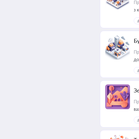
Пр
з 
ме
пр
Б
Пр
до
З
Пр
ва
ре