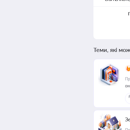
Теми, які мож
Пр
он
З
Пр