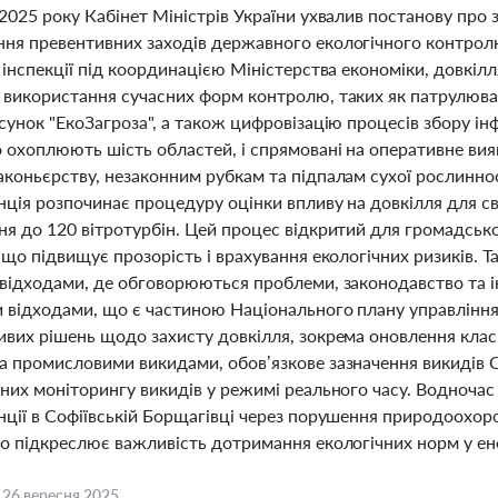
2025 року Кабінет Міністрів України ухвалив постанову про
ня превентивних заходів державного екологічного контролю
 інспекції під координацією Міністерства економіки, довкілл
 використання сучасних форм контролю, таких як патрулюва
сунок "ЕкоЗагроза", а також цифровізацію процесів збору ін
о охоплюють шість областей, і спрямовані на оперативне ви
аконьєрству, незаконним рубкам та підпалам сухої рослинно
нція розпочинає процедуру оцінки впливу на довкілля для 
ня до 120 вітротурбін. Цей процес відкритий для громадськ
 що підвищує прозорість і врахування екологічних ризиків.
 відходами, де обговорюються проблеми, законодавство та і
 відходами, що є частиною Національного плану управління
ивих рішень щодо захисту довкілля, зокрема оновлення класи
а промисловими викидами, обов’язкове зазначення викидів 
аних моніторингу викидів у режимі реального часу. Водноча
нції в Софіївській Борщагівці через порушення природоохоро
о підкреслює важливість дотримання екологічних норм у ене
,
26 вересня 2025