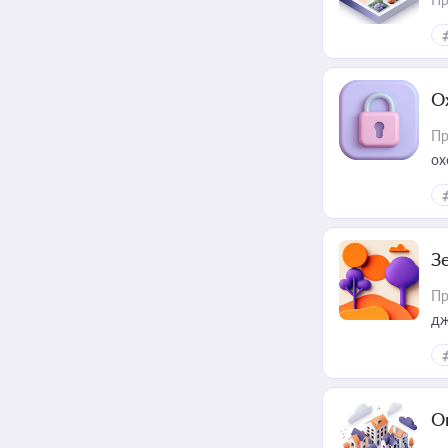
О
Пр
ох
З
Пр
дж
О