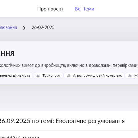
Про проєкт
Всі Теми
улювання
26-09-2025
ання
ологічних вимог до виробництв, включно з дозволами, перевірками, 
івельна діяльність
Транспорт
Агропромисловий комплекс
М
26.09.2025 по темі: Екологічне регулювання
но:
14346 джерел