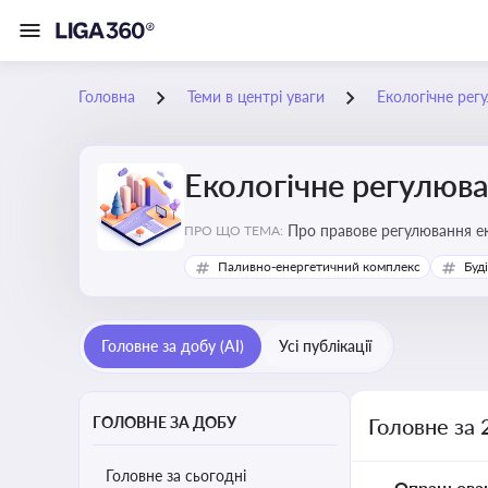
Головна
Теми в центрі уваги
Екологічне рег
Екологічне регулюв
Про правове регулювання ек
ПРО ЩО ТЕМА:
європейськими нормами
Паливно-енергетичний комплекс
Буд
Головне за добу (AI)
Усі публікації
ГОЛОВНЕ ЗА ДОБУ
Головне за 
Головне за сьогодні
Опрацьова