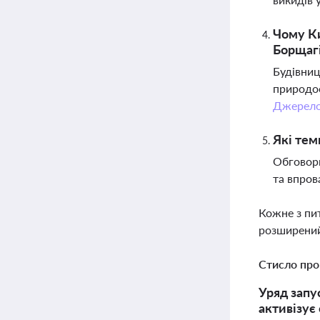
Чому Ки
Борщагі
Будівниц
природоо
Джерел
Які тем
Обговорю
та впров
Кожне з пи
розширений
Стисло про
Уряд запу
активізує