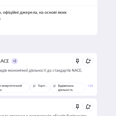
о, офіційні джерела, на основі яких
к
NACE
+2
идів економічної діяльності до стандартів NACE,
о-енергетичний
Торгівля
Будівельна
+10
кс
діяльність
я та введення в експлуатацію об’єктів будівництва