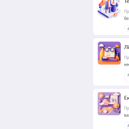
Т
Пр
бе
Лі
Пр
не
Е
Пр
ва
за