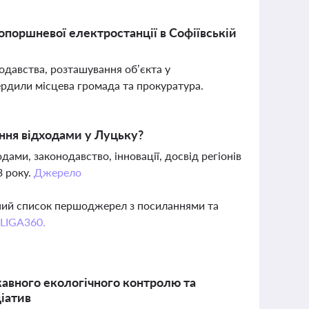
опоршневої електростанції в Софіївській
давства, розташування об’єкта у
ердили місцева громада та прокуратура.
ння відходами у Луцьку?
и, законодавство, інновації, досвід регіонів
3 року.
Джерело
вний список першоджерел з посиланнями та
 LIGA360.
авного екологічного контролю та
ціатив