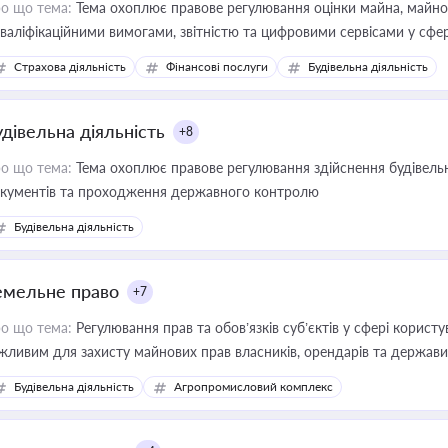
о що тема:
Тема охоплює правове регулювання оцінки майна, майнови
кваліфікаційними вимогами, звітністю та цифровими сервісами у сфер
дійних змін у цій сфері корисне для власника бізнесу, керівника, юр
Страхова діяльність
Фінансові послуги
Будівельна діяльність
иватизації, оренди державного майна, корпоративних угод і перевірки
удівельна діяльність
+8
о що тема:
Тема охоплює правове регулювання здійснення будівельн
кументів та проходження державного контролю
Будівельна діяльність
емельне право
+7
о що тема:
Регулювання прав та обов’язків суб’єктів у сфері корист
жливим для захисту майнових прав власників, орендарів та держави
сурсами
Будівельна діяльність
Агропромисловий комплекс