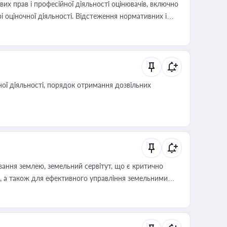
х прав і професійної діяльності оцінювачів, включно
і оціночної діяльності. Відстеження нормативних і
иста або бухгалтера під час оподаткування,
 статусу суб'єктів оціночної діяльності
ої діяльності, порядок отримання дозвільних
ування землею, земельний сервітут, що є критично
, а також для ефективного управління земельними