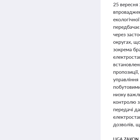
25 вересня 
впроваджен
екологічної
передбачає
через засто
округах, щ
зокрема бр
електроста
встановлен
пропозиції,
управління
побутовими
низку важл
контролю з
передачі д
електроста
дозволів, щ
LIGA ZAKON