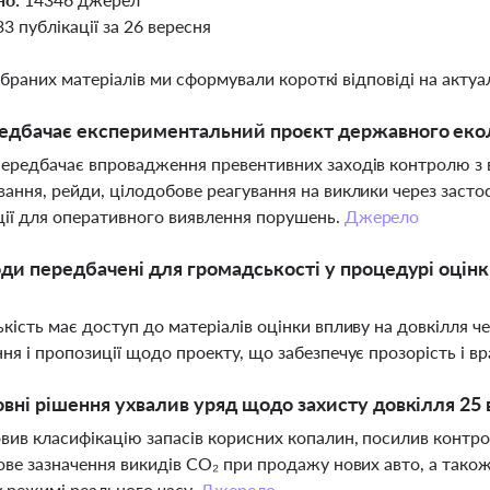
33 публікації за 26 вересня
ібраних матеріалів ми сформували короткі відповіді на актуал
дбачає експериментальний проєкт державного еколо
ередбачає впровадження превентивних заходів контролю з 
ання, рейди, цілодобове реагування на виклики через засто
ії для оперативного виявлення порушень.
Джерело
оди передбачені для громадськості у процедурі оцін
кість має доступ до матеріалів оцінки впливу на довкілля 
ня і пропозиції щодо проекту, що забезпечує прозорість і вр
овні рішення ухвалив уряд щодо захисту довкілля 25 
вив класифікацію запасів корисних копалин, посилив контр
ове зазначення викидів СО₂ при продажу нових авто, а тако
у режимі реального часу.
Джерело