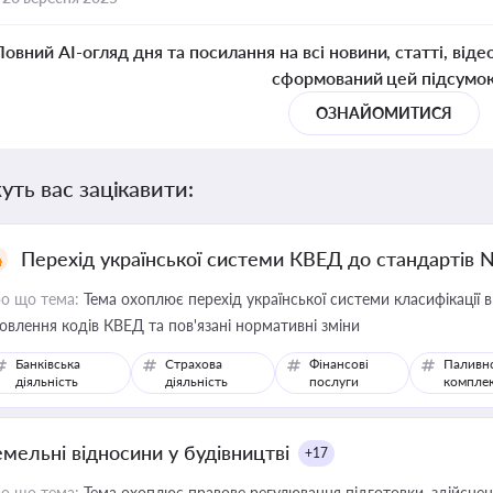
Повний AI-огляд дня та посилання на всі новини, статті, віде
сформований цей підсумо
ОЗНАЙОМИТИСЯ
уть вас зацікавити:
Перехід української системи КВЕД до стандартів 
о що тема:
Тема охоплює перехід української системи класифікації в
овлення кодів КВЕД та пов'язані нормативні зміни
Банківська
Страхова
Фінансові
Паливн
діяльність
діяльність
послуги
компле
емельні відносини у будівництві
+17
о що тема:
Тема охоплює правове регулювання підготовки, здійсненн