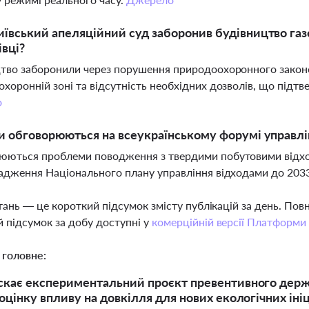
ївський апеляційний суд заборонив будівництво газ
вці?
тво заборонили через порушення природоохоронного законо
хоронній зоні та відсутність необхідних дозволів, що підтв
о
и обговорюються на всеукраїнському форумі управлі
ються проблеми поводження з твердими побутовими відходам
адження Національного плану управління відходами до 203
тань — це короткий підсумок змісту публікацій за день. По
 підсумок за добу доступні у
комерційній версії Платформи
 головне:
скає експериментальний проєкт превентивного держ
 оцінку впливу на довкілля для нових екологічних іні