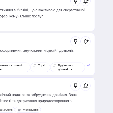
ачання в Україні, що є важливою для енергетичної
 сфері комунальних послуг
оформлення, анулювання ліцензій і дозволів,
о-енергетичний
Торгівля
Будівельна
+2
кс
діяльність
гічний податок за забруднення довкілля. Вона
звітності та дотримання природоохоронного
комплекс
Металургія