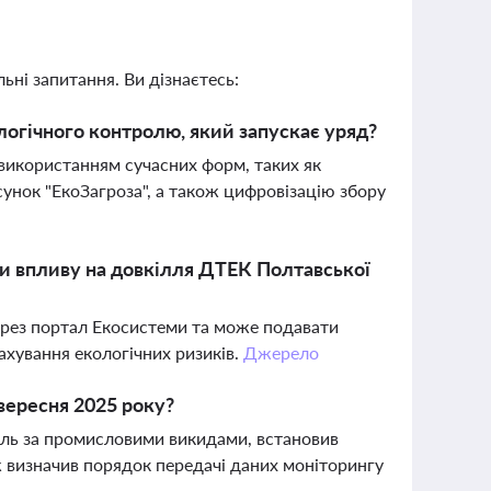
ьні запитання. Ви дізнаєтесь:
гічного контролю, який запускає уряд?
використанням сучасних форм, таких як
сунок "ЕкоЗагроза", а також цифровізацію збору
ки впливу на довкілля ДТЕК Полтавської
через портал Екосистеми та може подавати
ахування екологічних ризиків.
Джерело
вересня 2025 року?
оль за промисловими викидами, встановив
ж визначив порядок передачі даних моніторингу