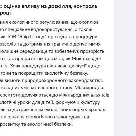
: оцінка впливу на довкілля, контроль
 році
лення екологічного регулювання, що охоплює
 та спеціальне водокористування, а також
 як ТОВ "Явір Птиця", проходять процедури
дозволів та дотримання гранично допустимих
вколишнє середовище та забезпечує прозорість
 стає пріоритетом для міст, як Миколаїв, де
ття. Хоча процедура викликає дискусії щодо
ігони та покращити екологічну безпеку.
ові вимоги природоохоронного законодавства,
складних умовах воєнного стану. Міжнародна
ніверситети долучаються до міжнародних альянсів
ологічні уроки для дітей, формуючи культуру
оль за дотриманням екологічних норм у країнах
 виконання екологічного законодавства.
розвитку та екологічної безпеки.