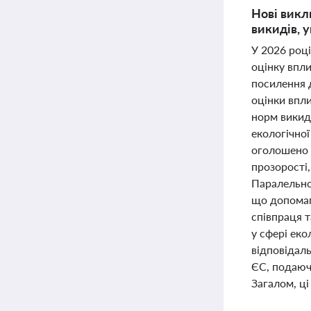
Нові викл
викидів, 
У 2026 роц
оцінку впли
посилення 
оцінки впл
норм викид
екологічної
оголошено 
прозорості,
Паралельно
що допомаг
співпраця т
у сфері еко
відповідаль
ЄС, подаюч
Загалом, ці