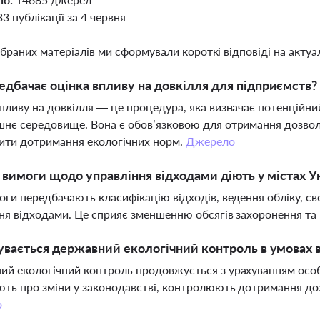
33 публікації за 4 червня
ібраних матеріалів ми сформували короткі відповіді на актуал
дбачає оцінка впливу на довкілля для підприємств?
пливу на довкілля — це процедура, яка визначає потенційни
нє середовище. Вона є обов’язковою для отримання дозволі
ити дотримання екологічних норм.
Джерело
і вимоги щодо управління відходами діють у містах У
оги передбачають класифікацію відходів, ведення обліку, св
ня відходами. Це сприяє зменшенню обсягів захоронення та
увається державний екологічний контроль в умовах 
й екологічний контроль продовжується з урахуванням особ
ть про зміни у законодавстві, контролюють дотримання дозв
о