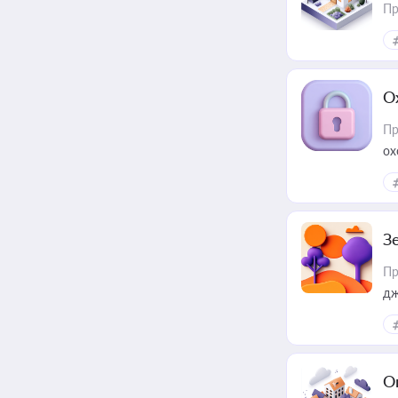
Пр
О
Пр
ох
З
Пр
дж
О