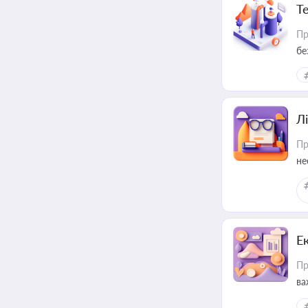
Т
Пр
бе
Лі
Пр
не
Е
Пр
ва
за