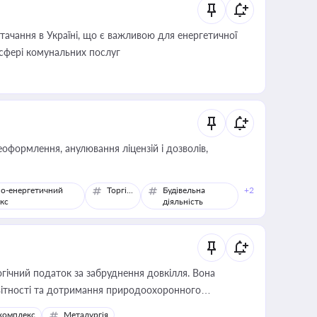
ачання в Україні, що є важливою для енергетичної
 сфері комунальних послуг
оформлення, анулювання ліцензій і дозволів,
о-енергетичний
Торгівля
Будівельна
+2
кс
діяльність
гічний податок за забруднення довкілля. Вона
звітності та дотримання природоохоронного
комплекс
Металургія