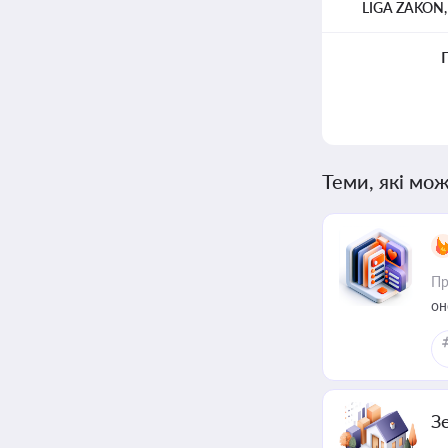
LIGA ZAKON
Теми, які мож
Пр
он
З