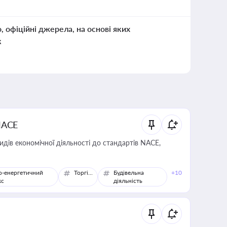
о, офіційні джерела, на основі яких
к
NACE
идів економічної діяльності до стандартів NACE,
о-енергетичний
Торгівля
Будівельна
+10
кс
діяльність