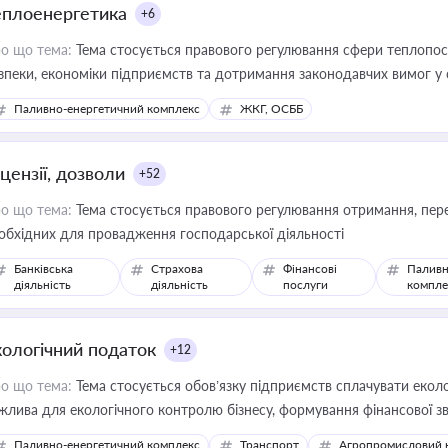
еплоенергетика
+6
о що тема:
Тема стосується правового регулювання сфери теплопост
зпеки, економіки підприємств та дотримання законодавчих вимог у
Паливно-енергетичний комплекс
ЖКГ, ОСББ
цензії, дозволи
+52
о що тема:
Тема стосується правового регулювання отримання, пере
обхідних для провадження господарської діяльності
Банківська
Страхова
Фінансові
Паливн
діяльність
діяльність
послуги
компле
кологічний податок
+12
о що тема:
Тема стосується обов’язку підприємств сплачувати еколо
жлива для екологічного контролю бізнесу, формування фінансової 
конодавства
Паливно-енергетичний комплекс
Транспорт
Агропромисловий 