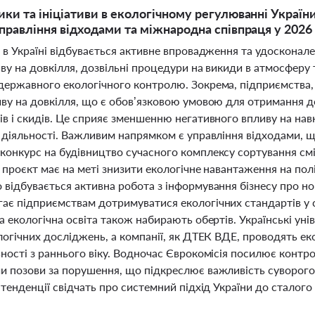
ики та ініціативи в екологічному регулюванні України
управління відходами та міжнародна співпраця у 2026
і в Україні відбувається активне впровадження та удоскона
ву на довкілля, дозвільні процедури на викиди в атмосферу
державного екологічного контролю. Зокрема, підприємства,
иву на довкілля, що є обов’язковою умовою для отримання 
ів і скидів. Це сприяє зменшенню негативного впливу на на
 діяльності. Важливим напрямком є управління відходами, що
конкурс на будівництво сучасного комплексу сортування смі
 проєкт має на меті знизити екологічне навантаження на пол
 відбувається активна робота з інформування бізнесу про н
ає підприємствам дотримуватися екологічних стандартів у 
а екологічна освіта також набирають обертів. Українські у
логічних досліджень, а компанії, як ДТЕК ВДЕ, проводять ек
ності з раннього віку. Водночас Єврокомісія посилює контр
и позови за порушення, що підкреслює важливість суворого
 тенденції свідчать про системний підхід України до сталого 