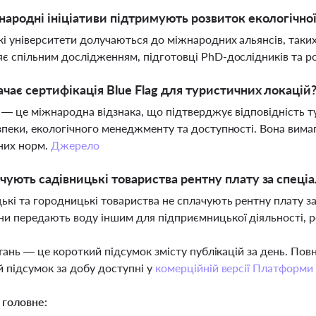
народні ініціативи підтримують розвиток екологічної
кі університети долучаються до міжнародних альянсів, таких я
є спільним дослідженням, підготовці PhD-дослідників та ро
чає сертифікація Blue Flag для туристичних локацій
g — це міжнародна відзнака, що підтверджує відповідність т
зпеки, екологічного менеджменту та доступності. Вона вим
них норм.
Джерело
чують садівницькі товариства рентну плату за спеці
ькі та городницькі товариства не сплачують рентну плату з
и передають воду іншим для підприємницької діяльності, р
тань — це короткий підсумок змісту публікацій за день. По
 підсумок за добу доступні у
комерційній версії Платформи
 головне: