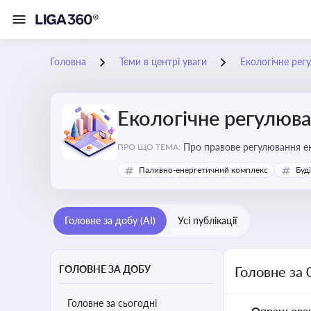
Головна
Теми в центрі уваги
Екологічне рег
Екологічне регулюв
Про правове регулювання ек
ПРО ЩО ТЕМА:
європейськими нормами
Паливно-енергетичний комплекс
Буд
Головне за добу (AI)
Усі публікації
ГОЛОВНЕ ЗА ДОБУ
Головне за 
Головне за сьогодні
Опрацьова