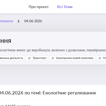
Про проєкт
Всі Теми
улювання
04-06-2026
ання
ологічних вимог до виробництв, включно з дозволами, перевірками, 
івельна діяльність
Транспорт
Агропромисловий комплекс
М
04.06.2026 по темі: Екологічне регулювання
но:
14685 джерел