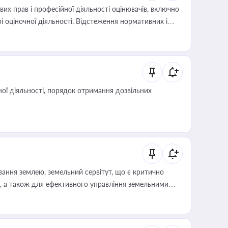
х прав і професійної діяльності оцінювачів, включно
і оціночної діяльності. Відстеження нормативних і
иста або бухгалтера під час оподаткування,
 статусу суб'єктів оціночної діяльності
ої діяльності, порядок отримання дозвільних
ування землею, земельний сервітут, що є критично
, а також для ефективного управління земельними