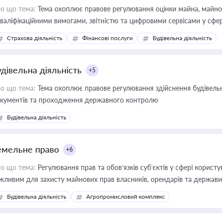
о що тема:
Тема охоплює правове регулювання оцінки майна, майнови
кваліфікаційними вимогами, звітністю та цифровими сервісами у сфер
дійних змін у цій сфері корисне для власника бізнесу, керівника, юр
Страхова діяльність
Фінансові послуги
Будівельна діяльність
иватизації, оренди державного майна, корпоративних угод і перевірки
удівельна діяльність
+5
о що тема:
Тема охоплює правове регулювання здійснення будівельн
кументів та проходження державного контролю
Будівельна діяльність
емельне право
+6
о що тема:
Регулювання прав та обов’язків суб’єктів у сфері корист
жливим для захисту майнових прав власників, орендарів та держави
сурсами
Будівельна діяльність
Агропромисловий комплекс