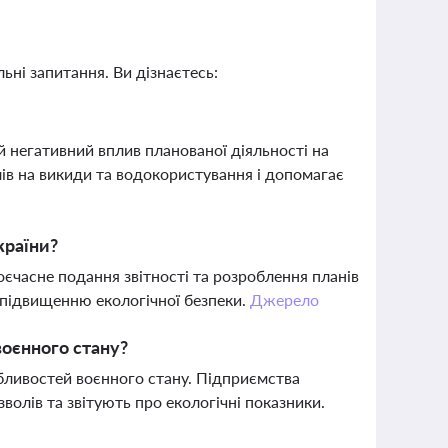
ьні запитання. Ви дізнаєтесь:
й негативний вплив планованої діяльності на
в на викиди та водокористування і допомагає
країни?
оєчасне подання звітності та розроблення планів
 підвищенню екологічної безпеки.
Джерело
воєнного стану?
ливостей воєнного стану. Підприємства
олів та звітують про екологічні показники.