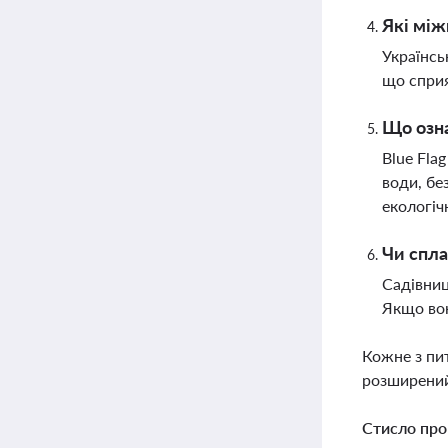
Які між
Українсь
що сприя
Що озна
Blue Fla
води, бе
екологіч
Чи спла
Садівниц
Якщо вон
Кожне з пи
розширений
Стисло про