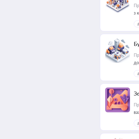
Пр
з 
ме
пр
Б
Пр
до
З
Пр
ва
ре