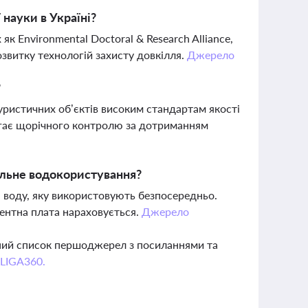
 науки в Україні?
к Environmental Doctoral & Research Alliance,
звитку технологій захисту довкілля.
Джерело
?
уристичних об’єктів високим стандартам якості
агає щорічного контролю за дотриманням
альне водокористування?
а воду, яку використовують безпосередньо.
ентна плата нараховується.
Джерело
вний список першоджерел з посиланнями та
 LIGA360.