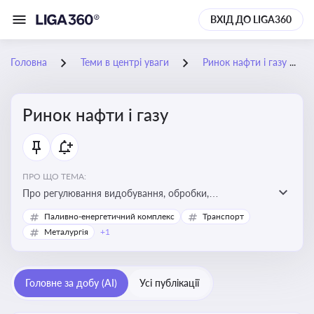
ВХІД ДО LIGA360
Головна
Теми в центрі уваги
Ринок нафти і газу
Ринок нафти і газу
ПРО ЩО ТЕМА:
Про регулювання видобування, обробки,
транспортування та реалізації нафти й природного
Паливно-енергетичний комплекс
Транспорт
газу, що критично важливо для енергетичної безпеки,
Металургія
+1
інвестицій у галузь та дотримання ліцензійних умов
діяльності
Головне за добу (AI)
Усі публікації