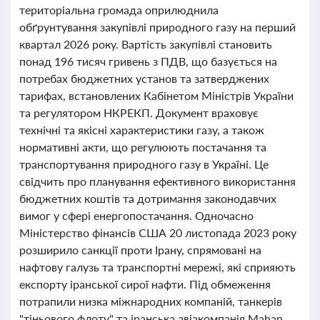
територіальна громада оприлюднила
обґрунтування закупівлі природного газу на перший
квартал 2026 року. Вартість закупівлі становить
понад 196 тисяч гривень з ПДВ, що базується на
потребах бюджетних установ та затверджених
тарифах, встановлених Кабінетом Міністрів України
та регулятором НКРЕКП. Документ враховує
технічні та якісні характеристики газу, а також
нормативні акти, що регулюють постачання та
транспортування природного газу в Україні. Це
свідчить про планування ефективного використання
бюджетних коштів та дотримання законодавчих
вимог у сфері енергопостачання. Одночасно
Міністерство фінансів США 20 листопада 2023 року
розширило санкції проти Ірану, спрямовані на
нафтову галузь та транспортні мережі, які сприяють
експорту іранської сирої нафти. Під обмеження
потрапили низка міжнародних компаній, танкерів
"тіньового флоту" та іранська авіакомпанія Mahan