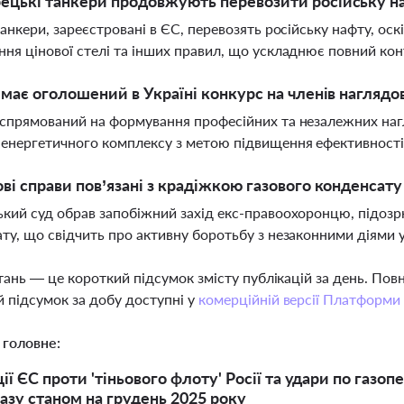
ецькі танкери продовжують перевозити російську на
танкери, зареєстровані в ЄС, перевозять російську нафту, ос
ня цінової стелі та інших правил, що ускладнює повний кон
і має оголошений в Україні конкурс на членів нагляд
спрямований на формування професійних та незалежних наг
енергетичного комплексу з метою підвищення ефективності 
ові справи пов’язані з крадіжкою газового конденсату 
кий суд обрав запобіжний захід екс-правоохоронцю, підозр
ту, що свідчить про активну боротьбу з незаконними діями 
тань — це короткий підсумок змісту публікацій за день. По
 підсумок за добу доступні у
комерційній версії Платформи
 головне:
ії ЄС проти 'тіньового флоту' Росії та удари по газо
газу станом на грудень 2025 року