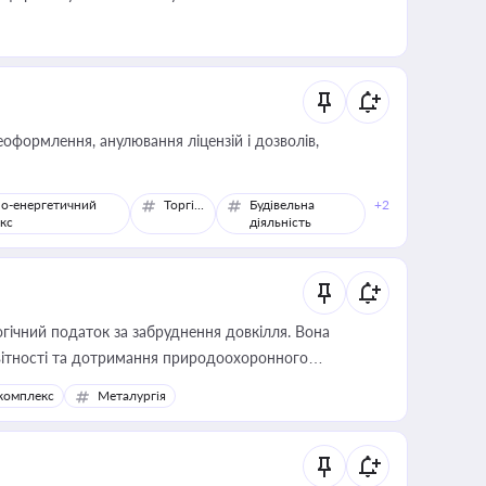
оформлення, анулювання ліцензій і дозволів,
о-енергетичний
Торгівля
Будівельна
+2
кс
діяльність
гічний податок за забруднення довкілля. Вона
звітності та дотримання природоохоронного
комплекс
Металургія