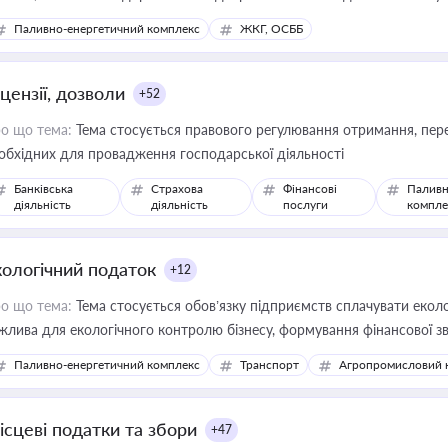
Паливно-енергетичний комплекс
ЖКГ, ОСББ
цензії, дозволи
+52
о що тема:
Тема стосується правового регулювання отримання, пере
обхідних для провадження господарської діяльності
Банківська
Страхова
Фінансові
Паливн
діяльність
діяльність
послуги
компле
кологічний податок
+12
о що тема:
Тема стосується обов’язку підприємств сплачувати еколо
жлива для екологічного контролю бізнесу, формування фінансової 
конодавства
Паливно-енергетичний комплекс
Транспорт
Агропромисловий 
ісцеві податки та збори
+47