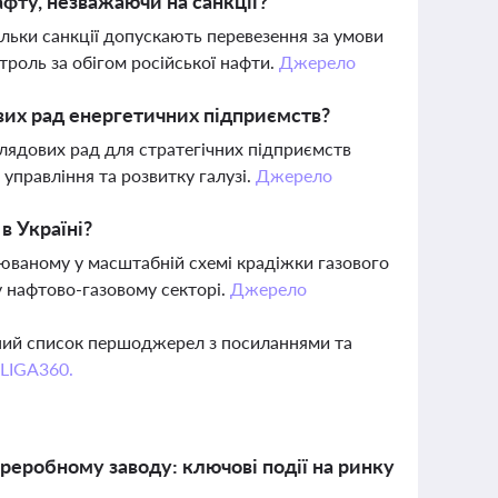
фту, незважаючи на санкції?
кільки санкції допускають перевезення за умови
троль за обігом російської нафти.
Джерело
ових рад енергетичних підприємств?
лядових рад для стратегічних підприємств
управління та розвитку галузі.
Джерело
в Україні?
юваному у масштабній схемі крадіжки газового
у нафтово-газовому секторі.
Джерело
вний список першоджерел з посиланнями та
 LIGA360.
переробному заводу: ключові події на ринку