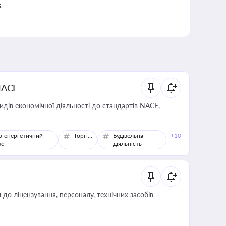
к
NACE
идів економічної діяльності до стандартів NACE,
о-енергетичний
Торгівля
Будівельна
+10
кс
діяльність
о ліцензування, персоналу, технічних засобів