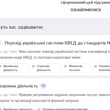
сформований цей підсумо
ОЗНАЙОМИТИСЯ
уть вас зацікавити:
Перехід української системи КВЕД до стандартів 
о що тема:
Тема охоплює перехід української системи класифікації в
овлення кодів КВЕД та пов'язані нормативні зміни
Банківська
Страхова
Фінансові
Паливн
діяльність
діяльність
послуги
компле
хоронна діяльність
+5
о що тема:
Правове регулювання надання охоронних послуг, вимоги д
орони та організації пультової й фізичної охорони
Банківська діяльність
Паливно-енергетичний комплекс