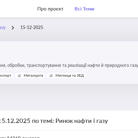
Про проєкт
Всі Теми
азу
15-12-2025
я, обробки, транспортування та реалізації нафти й природного газ
ь та дотримання ліцензійних умов діяльності
нспорт
Металургія
Митниця та ЗЕД
15.12.2025 по темі: Ринок нафти і газу
но:
14369 джерел