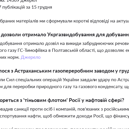
7 публікацій за 15 грудня
ібраних матеріалів ми сформували короткі відповіді на актуал
і дозволи отримало Укргазвидобування для добуванн
добування отримало дозвіл на викиди забруднюючих речови
го газу ГС-Тимофіївка в Полтавській області, що дозволяє
них норм.
Джерело
ося з Астраханським газопереробним заводом у груд
ли Сил спеціальних операцій України завдали удару по Астр
 для переробки природного газу та газового конденсату, що
ореться з 'тіньовим флотом' Росії у нафтовій сфері?
вадив санкції проти осіб і компаній, пов'язаних з російськ
спортування нафти, щоб обмежити доходи Росії, що фінансу