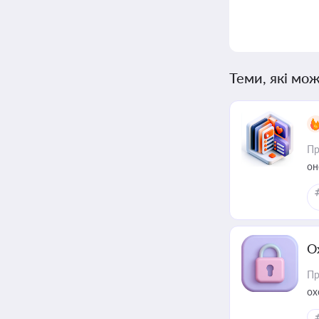
Теми, які мож
Пр
он
О
Пр
ох