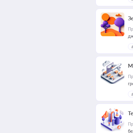
З
Пр
дж
М
Пр
гр
Т
Пр
бе