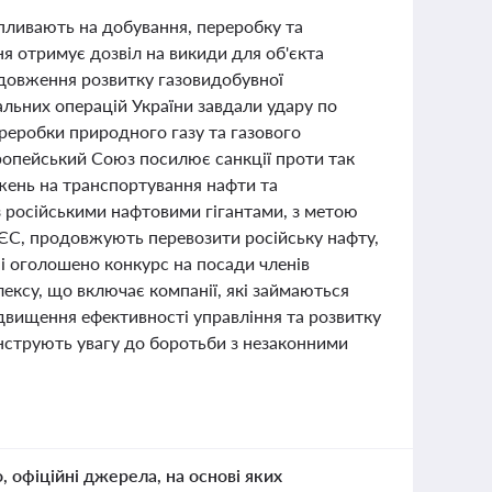
 впливають на добування, переробку та
я отримує дозвіл на викиди для об'єкта
одовження розвитку газовидобувної
льних операцій України завдали удару по
реробки природного газу та газового
вропейський Союз посилює санкції проти так
ежень на транспортування нафти та
і з російськими нафтовими гігантами, з метою
 ЄС, продовжують перевозити російську нафту,
і оголошено конкурс на посади членів
ексу, що включає компанії, які займаються
ідвищення ефективності управління та розвитку
нструють увагу до боротьби з незаконними
о, офіційні джерела, на основі яких