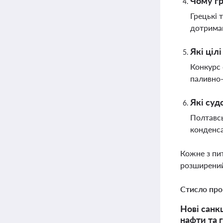
Чому гр
Грецькі 
дотриман
Які ціл
Конкурс 
паливно-
Які суд
Полтавсь
конденса
Кожне з пи
розширений
Стисло про
Нові санкц
нафти та 