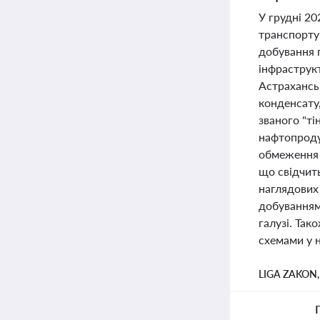
У грудні 20
транспорту
добування 
інфраструк
Астрахансь
конденсату,
званого "т
нафтопродук
обмеження 
що свідчит
наглядових
добуванням
галузі. Та
схемами у 
LIGA ZAKON