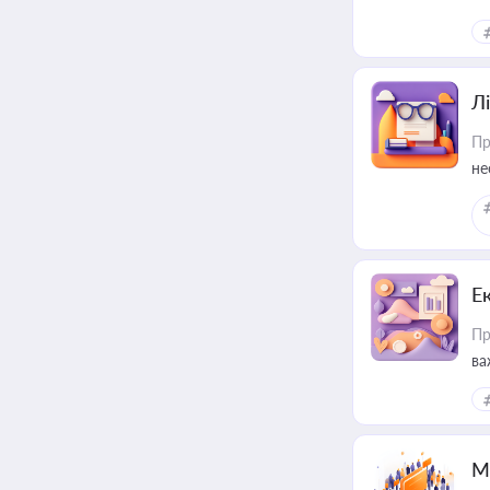
Лі
Пр
не
Е
Пр
ва
за
М