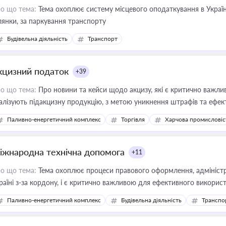
о що тема:
Тема охоплює систему місцевого оподаткування в Україні
ділянки, за паркування транспорту
Будівельна діяльність
Транспорт
кцизний податок
+39
о що тема:
Про новини та кейси щодо акцизу, які є критично важли
алізують підакцизну продукцію, з метою уникнення штрафів та ефек
Паливно-енергетичний комплекс
Торгівля
Харчова промисловіс
іжнародна технічна допомога
+11
о що тема:
Тема охоплює процеси правового оформлення, адміністр
раїні з-за кордону, і є критично важливою для ефективного використ
фраструктурних проєктів
Паливно-енергетичний комплекс
Будівельна діяльність
Транспо