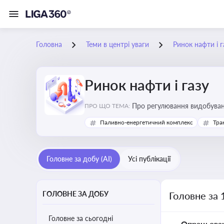
Головна
Теми в центрі уваги
Ринок нафти і г
Ринок нафти і газу
Про регулювання видобуванн
ПРО ЩО ТЕМА:
безпеки, інвестицій у галуз
Паливно-енергетичний комплекс
Тра
Головне за добу (AI)
Усі публікації
ГОЛОВНЕ ЗА ДОБУ
Головне за 
Головне за сьогодні
Опрацьова