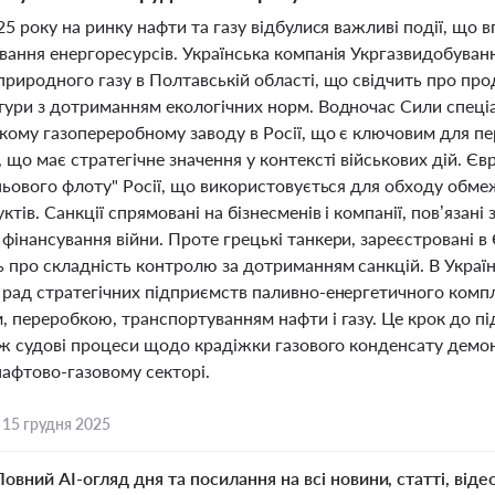
25 року на ринку нафти та газу відбулися важливі події, що
вання енергоресурсів. Українська компанія Укргазвидобуванн
природного газу в Полтавській області, що свідчить про пр
тури з дотриманням екологічних норм. Водночас Сили спеціа
кому газопереробному заводу в Росії, що є ключовим для пе
 що має стратегічне значення у контексті військових дій. Є
іньового флоту" Росії, що використовується для обходу обм
тів. Санкції спрямовані на бізнесменів і компанії, пов’язан
фінансування війни. Проте грецькі танкери, зареєстровані в
ь про складність контролю за дотриманням санкцій. В Україн
 рад стратегічних підприємств паливно-енергетичного компл
, переробкою, транспортуванням нафти і газу. Це крок до п
кож судові процеси щодо крадіжки газового конденсату демо
нафтово-газовому секторі.
,
15 грудня 2025
Повний AI-огляд дня та посилання на всі новини, статті, віде