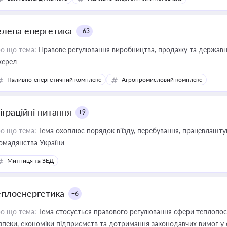
елена енергетика
+63
о що тема:
Правове регулювання виробництва, продажу та державної
ерел
Паливно-енергетичний комплекс
Агропромисловий комплекс
іграційні питання
+9
о що тема:
Тема охоплює порядок в’їзду, перебування, працевлаштув
омадянства України
Митниця та ЗЕД
еплоенергетика
+6
о що тема:
Тема стосується правового регулювання сфери теплопост
зпеки, економіки підприємств та дотримання законодавчих вимог у