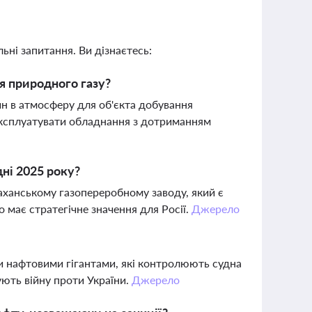
ьні запитання. Ви дізнаєтесь:
я природного газу?
н в атмосферу для об'єкта добування
 експлуатувати обладнання з дотриманням
ні 2025 року?
аханському газопереробному заводу, який є
 має стратегічне значення для Росії.
Джерело
ими нафтовими гігантами, які контролюють судна
ють війну проти України.
Джерело