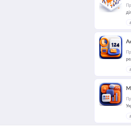
Пр
А
Пр
ре
М
Пр
Ук
ін