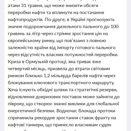
атаки 31 травня, що може знизити обсяги
переробки нафти та вплинути на постачання
нафтопродуктів. По-друге, в Україні прогнозують
значне подорожчання дизельного пального до 100
гривень за літр через стрімке зростання цін на
європейському ринку, що пов’язано з повною
залежністю країни від імпорту готового пального
через відсутність власних потужностей переробки.
Криза в Ормузькій протоці, яка триває вже
четвертий місяць, призвела до втрати світовим
ринком близько 1,2 мільярда барелів нафти через
блокування ключового транспортного маршруту.
Хоча існують обхідні шляхи та стратегічні резерви,
відновлення докризових поставок може зайняти до
півроку, що створює значні виклики для глобальної
енергетичної безпеки. Водночас блокада протоки
спричинила рекордне зростання ставок фрахту на
нафтові танкери, що принесло власникам суден