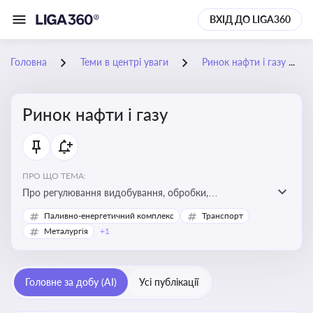
ВХІД ДО LIGA360
Головна
Теми в центрі уваги
Ринок нафти і газу
Ринок нафти і газу
ПРО ЩО ТЕМА:
Про регулювання видобування, обробки,
транспортування та реалізації нафти й природного
Паливно-енергетичний комплекс
Транспорт
газу, що критично важливо для енергетичної безпеки,
Металургія
+1
інвестицій у галузь та дотримання ліцензійних умов
діяльності
Головне за добу (AI)
Усі публікації