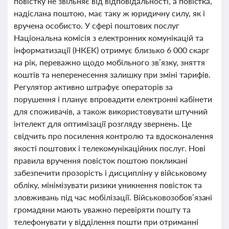
повістку не звільняє від відповідальності, а повістка,
надіслана поштою, має таку ж юридичну силу, як і
вручена особисто. У сфері поштових послуг
Національна комісія з електронних комунікацій та
інформатизації (НКЕК) отримує близько 6 000 скарг
на рік, переважно щодо мобільного зв’язку, зняття
коштів та неперенесення залишку при зміні тарифів.
Регулятор активно штрафує операторів за
порушення і планує впровадити електронні кабінети
для споживачів, а також використовувати штучний
інтелект для оптимізації розгляду звернень. Це
свідчить про посилення контролю та вдосконалення
якості поштових і телекомунікаційних послуг. Нові
правила вручення повісток поштою покликані
забезпечити прозорість і дисципліну у військовому
обліку, мінімізувати ризики уникнення повісток та
зловживань під час мобілізації. Військовозобов’язані
громадяни мають уважно перевіряти пошту та
телефонувати у відділення пошти при отриманні