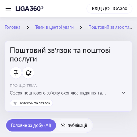
ВХІД ДО LIGA360
Головна
Теми в центрі уваги
Поштовий зв’язок та поштові послуги
Поштовий зв’язок та поштові
послуги
ПРО ЩО ТЕМА:
Сфера поштового зв’язку охоплює надання та
контроль послуг поштового обслуговування, що
Телеком та зв'язок
регулюється спеціальним законодавством. Для
бізнесу та юристів це важливо для дотримання
ліцензійних умов, участі в державних реєстрах і
Головне за добу (AI)
Усі публікації
забезпечення прав споживачів.