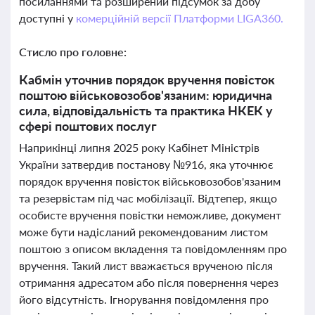
посиланнями та розширений підсумок за добу
доступні у
комерційній версії Платформи LIGA360.
Стисло про головне:
Кабмін уточнив порядок вручення повісток
поштою військовозобов'язаним: юридична
сила, відповідальність та практика НКЕК у
сфері поштових послуг
Наприкінці липня 2025 року Кабінет Міністрів
України затвердив постанову №916, яка уточнює
порядок вручення повісток військовозобов'язаним
та резервістам під час мобілізації. Відтепер, якщо
особисте вручення повістки неможливе, документ
може бути надісланий рекомендованим листом
поштою з описом вкладення та повідомленням про
вручення. Такий лист вважається врученою після
отримання адресатом або після повернення через
його відсутність. Ігнорування повідомлення про