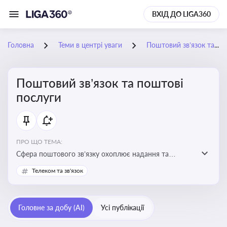
ВХІД ДО LIGA360
Головна
Теми в центрі уваги
Поштовий зв’язок та поштові послуги
Поштовий зв’язок та поштові
послуги
ПРО ЩО ТЕМА:
Сфера поштового зв’язку охоплює надання та
контроль послуг поштового обслуговування, що
Телеком та зв'язок
регулюється спеціальним законодавством. Для
бізнесу та юристів це важливо для дотримання
ліцензійних умов, участі в державних реєстрах і
Головне за добу (AI)
Усі публікації
забезпечення прав споживачів.