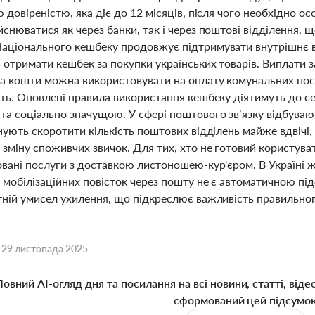
 довіреністю, яка діє до 12 місяців, після чого необхідно о
снюватися як через банки, так і через поштові відділення, щ
аціонального кешбеку продовжує підтримувати внутрішнє в
отримати кешбек за покупки українських товарів. Виплати з
а кошти можна використовувати на оплату комунальних послу
сть. Оновлені правила використання кешбеку діятимуть до с
та соціально значущою. У сфері поштового зв’язку відбуваю
нують скоротити кількість поштових відділень майже вдвічі,
 зміну споживчих звичок. Для тих, хто не готовий користув
овані послуги з доставкою листоношею-кур'єром. В Україні
мобілізаційних повісток через пошту не є автоматичною під
тній умисел ухилення, що підкреслює важливість правильно
,
29 листопада 2025
Повний AI-огляд дня та посилання на всі новини, статті, віде
сформований цей підсумо