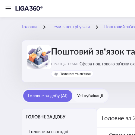
Головна
Теми в центрі уваги
Поштовий зв’яз
Поштовий зв’язок та
Сфера поштового зв’язку о
ПРО ЩО ТЕМА:
бізнесу та юристів це важли
Телеком та зв'язок
Головне за добу (AI)
Усі публікації
ГОЛОВНЕ ЗА ДОБУ
Головне за 
Головне за сьогодні
Опрацьова