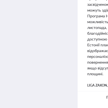
засвідченою
можуть здій
Програма Н
можливість 
листопада, 
благодійні
доступною 
Естонії пла
відображає
персоналіз
повернення 
якщо відсу
площині.
LIGA ZAKON