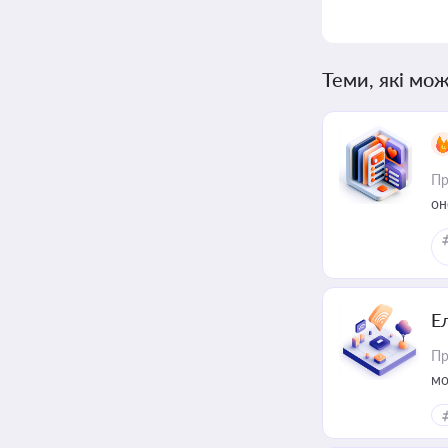
Теми, які мож
Пр
он
Е
Пр
мо