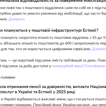
имінальна відповідальність за повернення мобілізаці
ня повістки з поштового відділення саме по собі не є підст
трібно довести умисел ухилення від мобілізації, що часто бу
ення.
Джерело
ни плануються у поштовій інфраструктурі Естонії?
ї планують скоротити кількість поштових відділень з 35 до 
ь збільшать кількість поштоматів до 600 і запропонують п
 для тих, хто не користується цифровими сервісами.
Джере
тань — це короткий підсумок змісту публікацій за день. По
 підсумок за добу доступні у
комерційній версії Платформи
 головне:
ила отримання пенсії за довіреністю, виплати Націо
ослуг в Україні та Естонії у 2025 році
 в Україні відбуваються важливі зміни, що стосуються пошт
дтримки громадян. Пенсійний фонд України нагадує, що пен