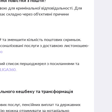
йної повістки з пошти?
авою для кримінальної відповідальності. Для
ває складно через об'єктивні причини
19 та зменшити кількість поштових скриньок.
ерсоналізовані послуги з доставкою листоношею-
ло
вний список першоджерел з посиланнями та
 LIGA360.
нального кешбеку та трансформація
ових послуг, пенсійних виплат та державних
сію можна отримувати за нотаріально