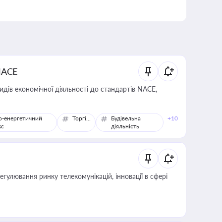
NACE
идів економічної діяльності до стандартів NACE,
о-енергетичний
Торгівля
Будівельна
+10
кс
діяльність
регулювання ринку телекомунікацій, інновації в сфері