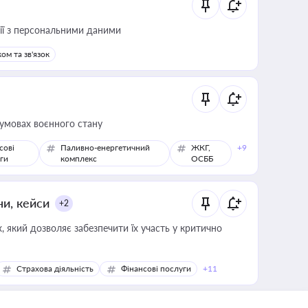
 дії з персональними даними
ом та зв'язок
 умовах воєнного стану
сові
Паливно-енергетичний
ЖКГ,
+9
ги
комплекс
ОСББ
ни, кейси
+2
 який дозволяє забезпечити їх участь у критично
Страхова діяльність
Фінансові послуги
+11