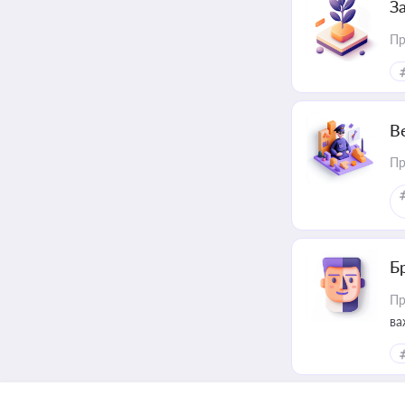
З
Пр
В
Пр
Б
Пр
ва