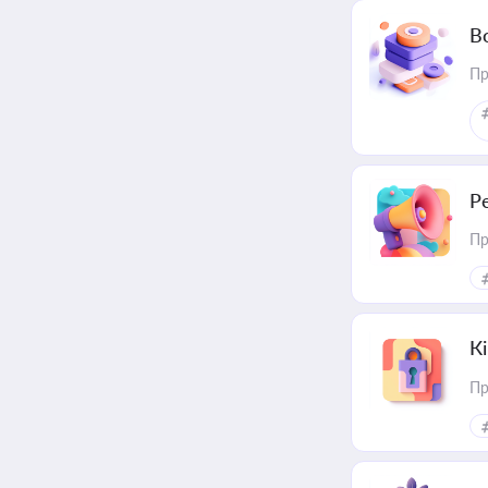
В
Пр
Р
Пр
К
Пр