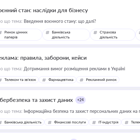
оєнний стан: наслідки для бізнесу
о що тема:
Введення воєнного стану: що далі?
Ринок цінних
Банківська
Страхова
паперів
діяльність
діяльність
еклама: правила, заборони, кейси
о що тема:
Дотримання вимог розміщення реклами в Україні
Телеком та зв'язок
Фармацевтика
Рекламний ринок
ібербезпека та захист даних
+24
о що тема:
Інформаційна безпека та захист персональних даних на 
Банківська діяльність
Фінансові послуги
IT-індустрія
Телек