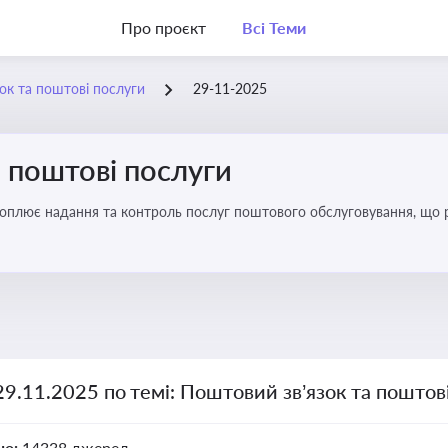
Про проєкт
Всі Теми
ок та поштові послуги
29-11-2025
 поштові послуги
хоплює надання та контроль послуг поштового обслуговування, що 
во для дотримання ліцензійних умов, участі в державних реєстрах і 
29.11.2025 по темі: Поштовий зв’язок та поштов
но:
14338 джерел