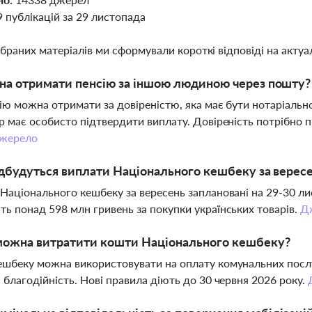
9 публікацій за 29 листопада
ібраних матеріалів ми сформували короткі відповіді на актуал
на отримати пенсію за іншою людиною через пошту?
сію можна отримати за довіреністю, яка має бути нотаріально 
р має особисто підтвердити виплату. Довіреність потрібно пр
жерело
дбудуться виплати Національного кешбеку за вересе
Національного кешбеку за вересень заплановані на 29-30 ли
ь понад 598 млн гривень за покупки українських товарів.
Д
можна витратити кошти Національного кешбеку?
шбеку можна використовувати на оплату комунальних послуг,
 благодійність. Нові правила діють до 30 червня 2026 року.