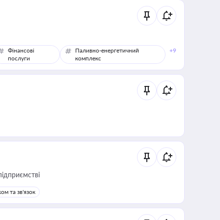
Фінансові
Паливно-енергетичний
+9
послуги
комплекс
підприємстві
ом та зв'язок