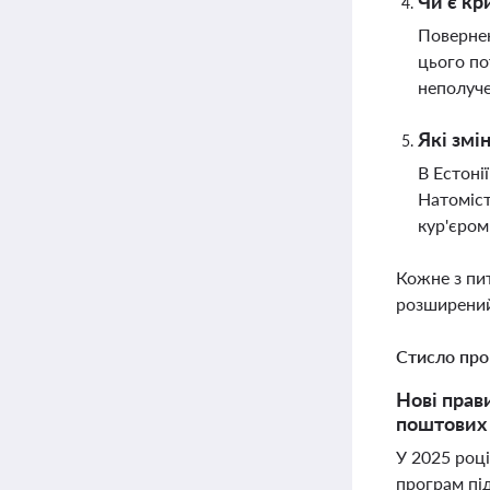
Чи є кр
Повернен
цього по
неполуч
Які змі
В Естоні
Натоміст
кур'єром
Кожне з пи
розширений
Стисло про
Нові прав
поштових п
У 2025 році
програм пі