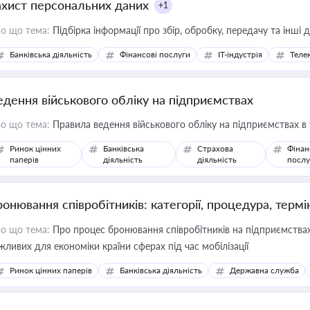
ахист персональних даних
+1
о що тема:
Підбірка інформації про збір, обробку, передачу та інші
Банківська діяльність
Фінансові послуги
IT-індустрія
Телек
едення військового обліку на підприємствах
о що тема:
Правила ведення військового обліку на підприємствах в
Ринок цінних
Банківська
Страхова
Фінан
паперів
діяльність
діяльність
послу
ронювання співробітників: категорії, процедура, термі
о що тема:
Про процес бронювання співробітників на підприємствах,
жливих для економіки країни сферах під час мобілізації
Ринок цінних паперів
Банківська діяльність
Державна служба