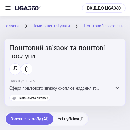
ВХІД ДО LIGA360
Головна
Теми в центрі уваги
Поштовий зв’язок та поштові послуги
Поштовий зв’язок та поштові
послуги
ПРО ЩО ТЕМА:
Сфера поштового зв’язку охоплює надання та
контроль послуг поштового обслуговування, що
Телеком та зв'язок
регулюється спеціальним законодавством. Для
бізнесу та юристів це важливо для дотримання
ліцензійних умов, участі в державних реєстрах і
Головне за добу (AI)
Усі публікації
забезпечення прав споживачів.