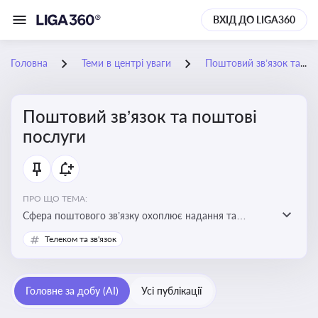
ВХІД ДО LIGA360
Головна
Теми в центрі уваги
Поштовий зв’язок та поштові послуги
Поштовий зв’язок та поштові
послуги
ПРО ЩО ТЕМА:
Сфера поштового зв’язку охоплює надання та
контроль послуг поштового обслуговування, що
Телеком та зв'язок
регулюється спеціальним законодавством. Для
бізнесу та юристів це важливо для дотримання
ліцензійних умов, участі в державних реєстрах і
Головне за добу (AI)
Усі публікації
забезпечення прав споживачів.