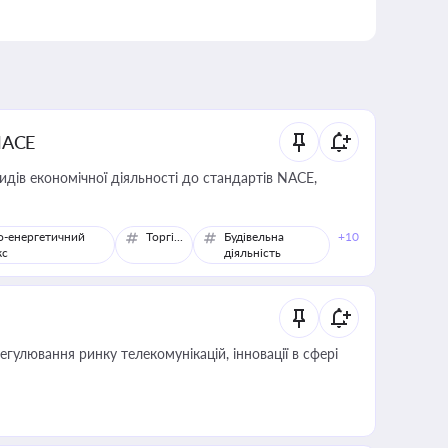
NACE
идів економічної діяльності до стандартів NACE,
о-енергетичний
Торгівля
Будівельна
+10
кс
діяльність
регулювання ринку телекомунікацій, інновації в сфері