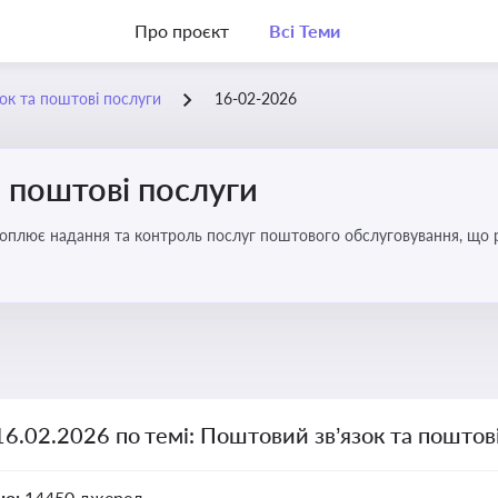
Про проєкт
Всі Теми
ок та поштові послуги
16-02-2026
 поштові послуги
хоплює надання та контроль послуг поштового обслуговування, що 
во для дотримання ліцензійних умов, участі в державних реєстрах і 
16.02.2026 по темі: Поштовий зв’язок та поштов
но:
14450 джерел