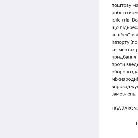
поштову ма
роботи ком
клієнтів. В
що підкресл
кешбек", в
імпорту (по
сегментах 
придбання 
проти введ
оборонозда
міжнародні 
впроваджую
замовлень.
LIGA ZAKON