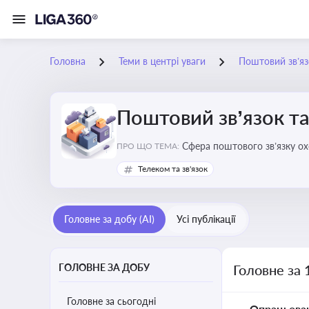
Головна
Теми в центрі уваги
Поштовий зв’яз
Поштовий зв’язок та
Сфера поштового зв’язку о
ПРО ЩО ТЕМА:
бізнесу та юристів це важли
Телеком та зв'язок
Головне за добу (AI)
Усі публікації
ГОЛОВНЕ ЗА ДОБУ
Головне за 
Головне за сьогодні
Опрацьова