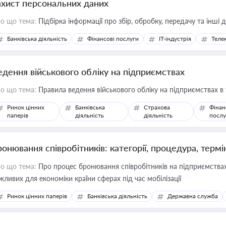
ахист персональних даних
о що тема:
Підбірка інформації про збір, обробку, передачу та інші
Банківська діяльність
Фінансові послуги
IT-індустрія
Телек
едення військового обліку на підприємствах
о що тема:
Правила ведення військового обліку на підприємствах в
Ринок цінних
Банківська
Страхова
Фінан
паперів
діяльність
діяльність
послу
ронювання співробітників: категорії, процедура, термі
о що тема:
Про процес бронювання співробітників на підприємствах,
жливих для економіки країни сферах під час мобілізації
Ринок цінних паперів
Банківська діяльність
Державна служба