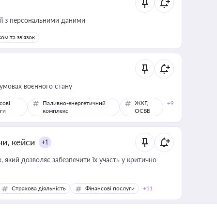
 дії з персональними даними
ом та зв'язок
 умовах воєнного стану
сові
Паливно-енергетичний
ЖКГ,
+9
ги
комплекс
ОСББ
ни, кейси
+1
 який дозволяє забезпечити їх участь у критично
Страхова діяльність
Фінансові послуги
+11