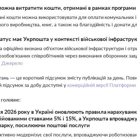
ожна витратити кошти, отримані в рамках програми
ні кошти можна використовувати для оплати комунальних і 
кого виробництва, книг, а також на благодійність і донати д
атус має Укрпошта у контексті військової інфрастру
 офіційно визнана об'єктом військової інфраструктури і от
озобов'язаних співробітників через виконання оборонних зав
.
Джерело
тань — це короткий підсумок змісту публікацій за день. По
 підсумок за добу доступні у
комерційній версії Платформи
 головне:
ня 2026 року в Україні оновлюють правила нарахуван
йованими ставками 5% і 15%, а Укрпошта впроваджує
арку, посилюючи поштові послуги
ктивно модернізує свої послуги, впроваджуючи роботизовані