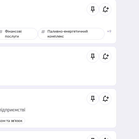
Фінансові
Паливно-енергетичний
+9
послуги
комплекс
підприємстві
ом та зв'язок