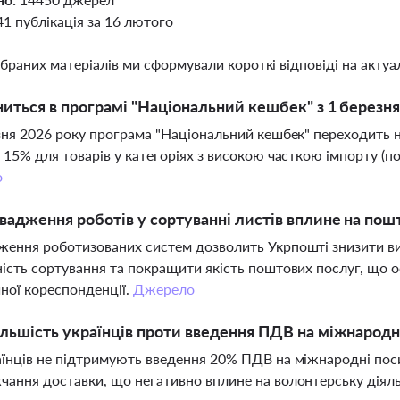
41 публікація за 16 лютого
ібраних матеріалів ми сформували короткі відповіді на актуал
иться в програмі "Національний кешбек" з 1 березня
зня 2026 року програма "Національний кешбек" переходить 
 15% для товарів у категоріях з високою часткою імпорту (по
о
вадження роботів у сортуванні листів вплине на по
ення роботизованих систем дозволить Укрпошті знизити ви
ість сортування та покращити якість поштових послуг, що 
ної кореспонденції.
Джерело
льшість українців проти введення ПДВ на міжнародн
їнців не підтримують введення 20% ПДВ на міжнародні поси
ання доставки, що негативно вплине на волонтерську діяль