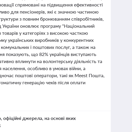
новації спрямовані на підвищення ефективності
иво для пенсіонерів, які є значною частиною
структури з повним бронюванням співробітників,
ряд України оновлює програму "Національний
 товарів у категоріях з високою часткою
мку українських виробників у конкурентних
комунальних і поштових послуг, а також на
ння показують, що 82% українців виступають
тивно вплинути на волонтерську діяльність та
населення, особливо в умовах війни, а
дночас поштові оператори, такі як Meest Пошта,
оматичну генерацію чеків після оплати
о, офіційні джерела, на основі яких
к