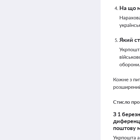
На що м
Нарахова
українсь
Який ст
Укрпошта
військов
оборони
Кожне з пи
розширений
Стисло про
З 1 берез
диференці
поштову м
Укрпошта а