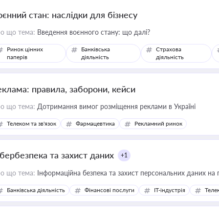
оєнний стан: наслідки для бізнесу
о що тема:
Введення воєнного стану: що далі?
Ринок цінних
Банківська
Страхова
паперів
діяльність
діяльність
еклама: правила, заборони, кейси
о що тема:
Дотримання вимог розміщення реклами в Україні
Телеком та зв'язок
Фармацевтика
Рекламний ринок
ібербезпека та захист даних
+1
о що тема:
Інформаційна безпека та захист персональних даних на 
Банківська діяльність
Фінансові послуги
IT-індустрія
Телек