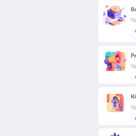
В
Пр
Р
Пр
К
Пр