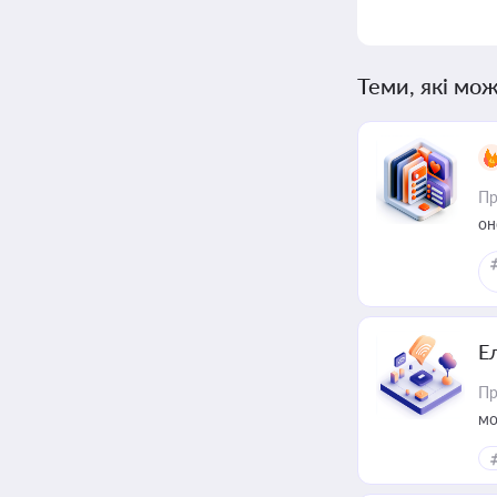
Теми, які мож
Пр
он
Е
Пр
мо