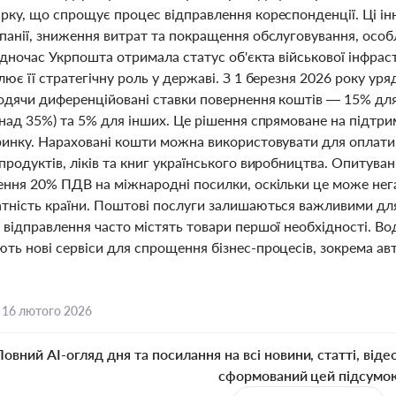
рку, що спрощує процес відправлення кореспонденції. Ці ін
панії, зниження витрат та покращення обслуговування, особл
одночас Укрпошта отримала статус об'єкта військової інфра
ює її стратегічну роль у державі. З 1 березня 2026 року у
водячи диференційовані ставки повернення коштів — 15% для
над 35%) та 5% для інших. Це рішення спрямоване на підтри
ринку. Нараховані кошти можна використовувати для оплати 
продуктів, ліків та книг українського виробництва. Опитува
ення 20% ПДВ на міжнародні посилки, оскільки це може нега
тність країни. Поштові послуги залишаються важливими для 
відправлення часто містять товари першої необхідності. Во
ть нові сервіси для спрощення бізнес-процесів, зокрема авт
,
16 лютого 2026
Повний AI-огляд дня та посилання на всі новини, статті, віде
сформований цей підсумо