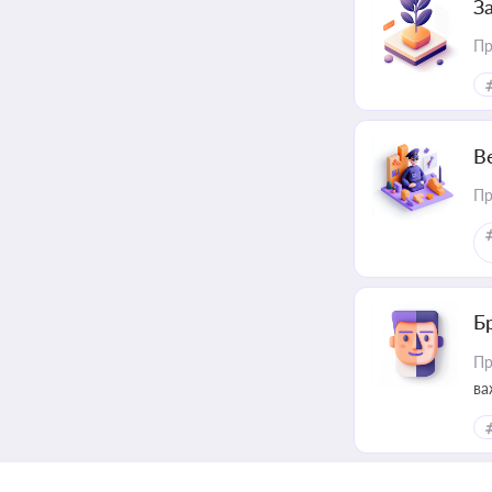
З
Пр
В
Пр
Б
Пр
ва