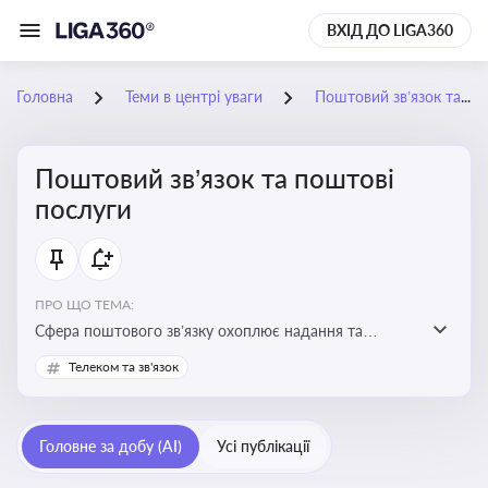
ВХІД ДО LIGA360
Головна
Теми в центрі уваги
Поштовий зв’язок та поштові послуги
Поштовий зв’язок та поштові
послуги
ПРО ЩО ТЕМА:
Сфера поштового зв’язку охоплює надання та
контроль послуг поштового обслуговування, що
Телеком та зв'язок
регулюється спеціальним законодавством. Для
бізнесу та юристів це важливо для дотримання
ліцензійних умов, участі в державних реєстрах і
Головне за добу (AI)
Усі публікації
забезпечення прав споживачів.