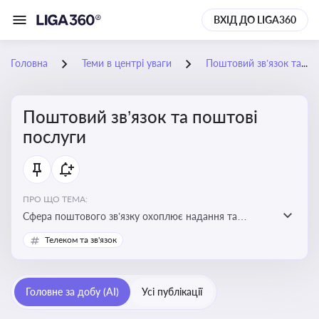
ВХІД ДО LIGA360
Головна
Теми в центрі уваги
Поштовий зв’язок та поштові послуги
Поштовий зв’язок та поштові
послуги
ПРО ЩО ТЕМА:
Сфера поштового зв’язку охоплює надання та
контроль послуг поштового обслуговування, що
Телеком та зв'язок
регулюється спеціальним законодавством. Для
бізнесу та юристів це важливо для дотримання
ліцензійних умов, участі в державних реєстрах і
Головне за добу (AI)
Усі публікації
забезпечення прав споживачів.