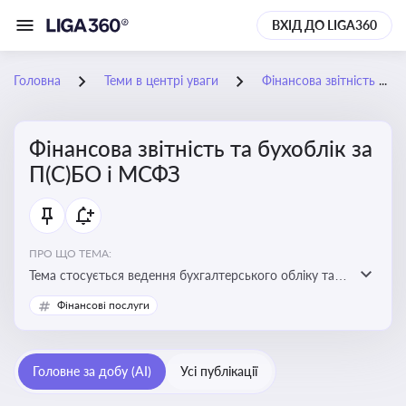
ВХІД ДО LIGA360
Головна
Теми в центрі уваги
Фінансова звітність та бухоблік за П(С)БО і МСФЗ
Фінансова звітність та бухоблік за
П(С)БО і МСФЗ
ПРО ЩО ТЕМА:
Тема стосується ведення бухгалтерського обліку та
складання фінансової звітності відповідно до
Фінансові послуги
національних і міжнародних стандартів
Головне за добу (AI)
Усі публікації