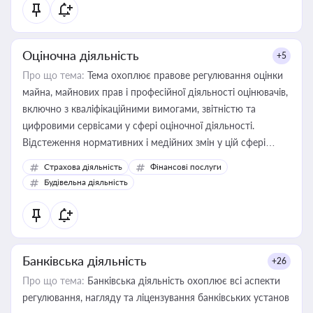
Оціночна діяльність
+5
Про що тема:
Тема охоплює правове регулювання оцінки
майна, майнових прав і професійної діяльності оцінювачів,
включно з кваліфікаційними вимогами, звітністю та
цифровими сервісами у сфері оціночної діяльності.
Відстеження нормативних і медійних змін у цій сфері
корисне для власника бізнесу, керівника, юриста або
Страхова діяльність
Фінансові послуги
бухгалтера під час оподаткування, приватизації, оренди
Будівельна діяльність
державного майна, корпоративних угод і перевірки
статусу суб'єктів оціночної діяльності
Банківська діяльність
+26
Про що тема:
Банківська діяльність охоплює всі аспекти
регулювання, нагляду та ліцензування банківських установ