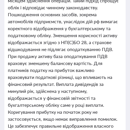
місяцем здійснення операцій. Такий підхід спрощує
облік і відповідає чинному законодавству.
Пошкодження основних засобів, зокрема
автомобілів підприємств, унаслідок дій рф вимагає
коректного відображення у бухгалтерському та
податковому обліку. Зменшення корисності активу
відображається згідно з НП(С)БО 28, а страхове
відшкодування не підлягає оподаткуванню ПДВ.
При продажу активу база оподаткування ПДВ
враховує зменшену балансову вартість. Для
платників податку на прибуток важливо
враховувати податкові різниці, що впливають на
фінансовий результат. Виплата дивідендів за
минулий рік, здійснена у наступному,
відображається у фінансовій звітності та
бухгалтерському обліку саме у році виплати.
Коригування прибутку на початок року не
застосовується, якщо немає виправлення помилок.
Це забезпечує правильне відображення власного