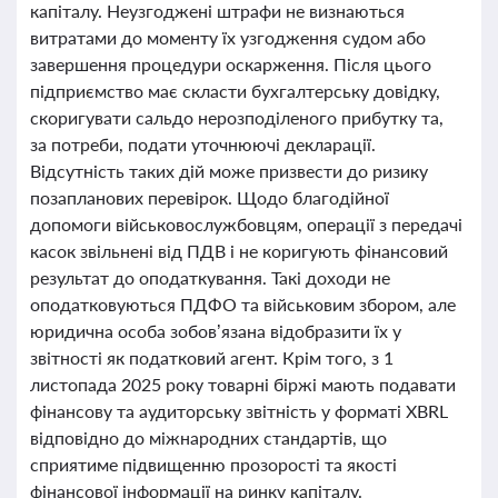
капіталу. Неузгоджені штрафи не визнаються
витратами до моменту їх узгодження судом або
завершення процедури оскарження. Після цього
підприємство має скласти бухгалтерську довідку,
скоригувати сальдо нерозподіленого прибутку та,
за потреби, подати уточнюючі декларації.
Відсутність таких дій може призвести до ризику
позапланових перевірок. Щодо благодійної
допомоги військовослужбовцям, операції з передачі
касок звільнені від ПДВ і не коригують фінансовий
результат до оподаткування. Такі доходи не
оподатковуються ПДФО та військовим збором, але
юридична особа зобов’язана відобразити їх у
звітності як податковий агент. Крім того, з 1
листопада 2025 року товарні біржі мають подавати
фінансову та аудиторську звітність у форматі XBRL
відповідно до міжнародних стандартів, що
сприятиме підвищенню прозорості та якості
фінансової інформації на ринку капіталу.