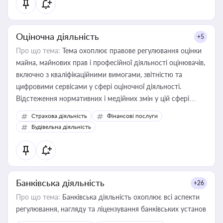
Оціночна діяльність
+5
Про що тема:
Тема охоплює правове регулювання оцінки
майна, майнових прав і професійної діяльності оцінювачів,
включно з кваліфікаційними вимогами, звітністю та
цифровими сервісами у сфері оціночної діяльності.
Відстеження нормативних і медійних змін у цій сфері
корисне для власника бізнесу, керівника, юриста або
Страхова діяльність
Фінансові послуги
бухгалтера під час оподаткування, приватизації, оренди
Будівельна діяльність
державного майна, корпоративних угод і перевірки
статусу суб'єктів оціночної діяльності
Банківська діяльність
+26
Про що тема:
Банківська діяльність охоплює всі аспекти
регулювання, нагляду та ліцензування банківських установ