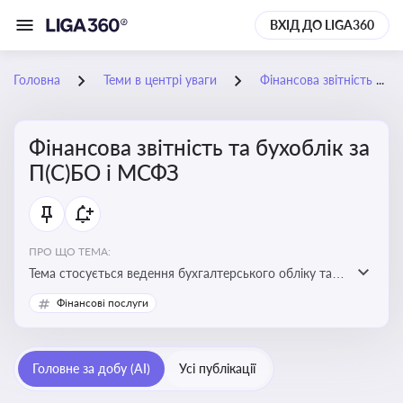
ВХІД ДО LIGA360
Головна
Теми в центрі уваги
Фінансова звітність та бухоблік за П(С)БО і МСФЗ
Фінансова звітність та бухоблік за
П(С)БО і МСФЗ
ПРО ЩО ТЕМА:
Тема стосується ведення бухгалтерського обліку та
складання фінансової звітності відповідно до
Фінансові послуги
національних і міжнародних стандартів
Головне за добу (AI)
Усі публікації