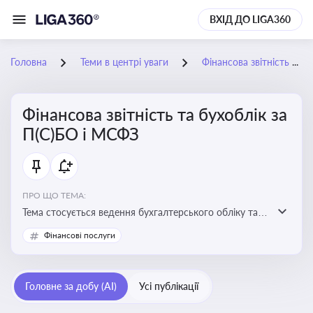
ВХІД ДО LIGA360
Головна
Теми в центрі уваги
Фінансова звітність та бухоблік за П(С)БО і МСФЗ
Фінансова звітність та бухоблік за
П(С)БО і МСФЗ
ПРО ЩО ТЕМА:
Тема стосується ведення бухгалтерського обліку та
складання фінансової звітності відповідно до
Фінансові послуги
національних і міжнародних стандартів
Головне за добу (AI)
Усі публікації