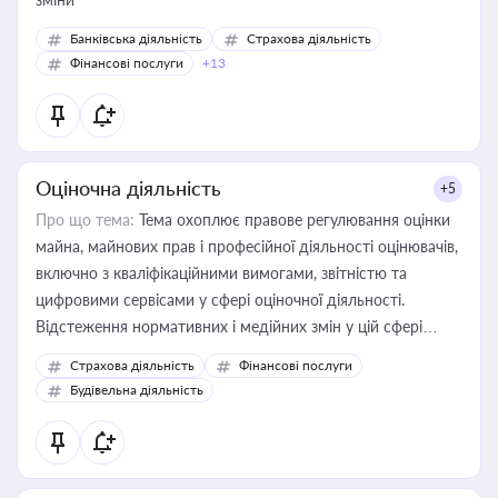
Банківська діяльність
Страхова діяльність
Фінансові послуги
+13
Оціночна діяльність
+5
Про що тема:
Тема охоплює правове регулювання оцінки
майна, майнових прав і професійної діяльності оцінювачів,
включно з кваліфікаційними вимогами, звітністю та
цифровими сервісами у сфері оціночної діяльності.
Відстеження нормативних і медійних змін у цій сфері
корисне для власника бізнесу, керівника, юриста або
Страхова діяльність
Фінансові послуги
бухгалтера під час оподаткування, приватизації, оренди
Будівельна діяльність
державного майна, корпоративних угод і перевірки
статусу суб'єктів оціночної діяльності