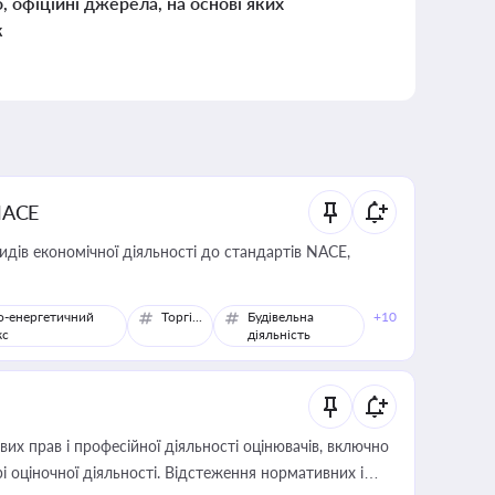
о, офіційні джерела, на основі яких
к
NACE
идів економічної діяльності до стандартів NACE,
о-енергетичний
Торгівля
Будівельна
+10
кс
діяльність
х прав і професійної діяльності оцінювачів, включно
і оціночної діяльності. Відстеження нормативних і