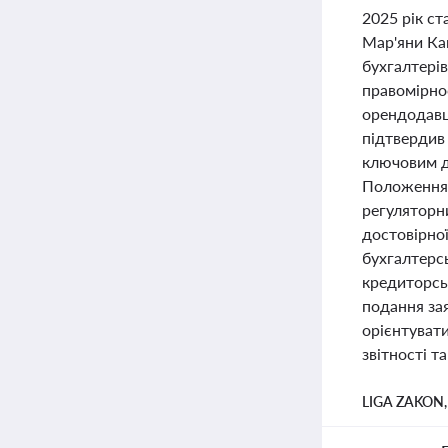
2025 рік ст
Мар'яни Ка
бухгалтері
правомірнос
орендодавц
підтвердив 
ключовим д
Положення 
регуляторн
достовірної
бухгалтерсь
кредиторсь
подання за
орієнтувати
звітності т
LIGA ZAKON