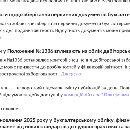
ків і може подаватися особисто, поштою або в електронній
оги щодо зберігання первинних документів бухгалте
ства зобов'язані зберігати первинні документи бухгалтерськ
в з дня подання звітності. Відсутність документів може при
о
и у Положенні №1336 впливають на облік дебіторсько
я №1336 встановлює критерії знецінення дебіторської забор
 може призвести до розбіжностей у фінансовій звітності ін
ростроченої заборгованості.
Джерело
тань — це короткий підсумок змісту публікацій за день. По
 підсумок за добу доступні у
комерційній версії Платформи
 головне:
новлення 2025 року у бухгалтерському обліку, фінанс
уванні: від нових стандартів до судової практики та з