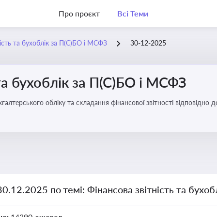
Про проєкт
Всі Теми
ість та бухоблік за П(С)БО і МСФЗ
30-12-2025
та бухоблік за П(С)БО і МСФЗ
хгалтерського обліку та складання фінансової звітності відповідно 
30.12.2025 по темі: Фінансова звітність та бухо
но:
14390 джерел