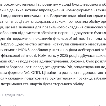
ав роком системності та розвитку у сфері бухгалтерського об
вин відзначив активне впровадження нових форматів навчанн
в і податкових консультантів. Водночас податківці нагадал
ті співпраці з аутстаферами, а також про правила обліку оре
я, що має значення для правильного складання фінансової зв
обов’язок підприємств зберігати первинні документи бухгал
ля підтвердження показників фінансової звітності та подат
№1336 щодо чистих активів інститутів спільного інвестува
их вимог з МСФЗ, особливо у частині оцінки дебіторської з
 фінансової звітності. Крім того, у 2025 році відбулися важл
кий облік і податкове адміністрування. Зокрема, було розг
кої заборгованості перед резидентом РФ, оподаткування дод
яв за формою №1-ОПП. Ці зміни та роз’яснення допомагают
ся у складній податковій та бухгалтерській практиці, забе
а дотримання стандартів бухгалтерського обліку.
,
30 грудня 2025