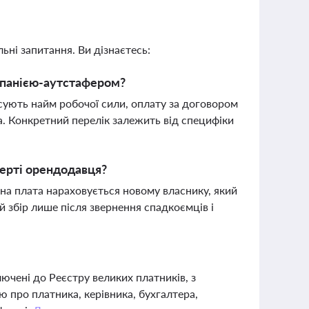
ьні запитання. Ви дізнаєтесь:
мпанією-аутстафером?
сують найм робочої сили, оплату за договором
а. Конкретний перелік залежить від специфіки
мерті орендодавця?
на плата нараховується новому власнику, який
 збір лише після звернення спадкоємців і
чені до Реєстру великих платників, з
 про платника, керівника, бухгалтера,