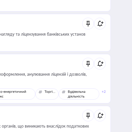
иста або бухгалтера під час оподаткування,
 статусу суб'єктів оціночної діяльності
нагляду та ліцензування банківських установ
оформлення, анулювання ліцензій і дозволів,
о-енергетичний
Торгівля
Будівельна
+2
кс
діяльність
 органів, що виникають внаслідок податкових