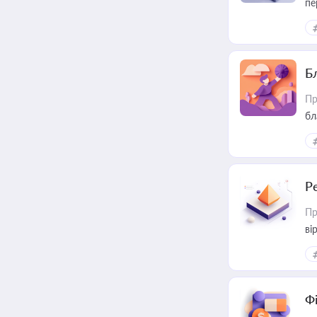
пе
Б
Пр
бл
Р
Пр
ві
Ф