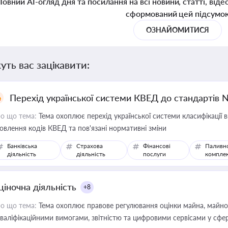
Повний AI-огляд дня та посилання на всі новини, статті, віде
сформований цей підсумо
ОЗНАЙОМИТИСЯ
уть вас зацікавити:
Перехід української системи КВЕД до стандартів 
о що тема:
Тема охоплює перехід української системи класифікації в
овлення кодів КВЕД та пов'язані нормативні зміни
Банківська
Страхова
Фінансові
Паливн
діяльність
діяльність
послуги
компле
ціночна діяльність
+8
о що тема:
Тема охоплює правове регулювання оцінки майна, майнови
кваліфікаційними вимогами, звітністю та цифровими сервісами у сфер