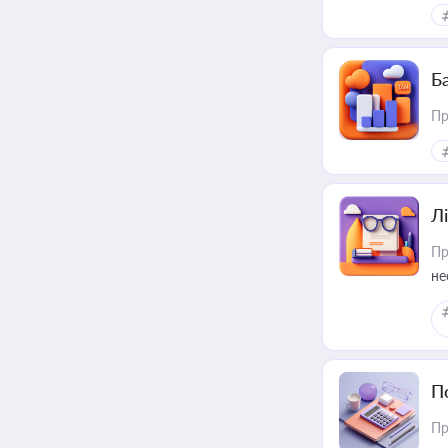
ме
пр
Ба
Пр
Лі
Пр
не
П
Пр