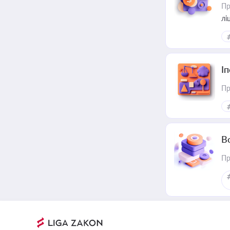
Пр
лі
І
Пр
В
Пр