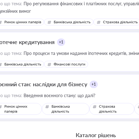
о що тема:
Про регулювання фінансових і платіжних послуг, управління коштами, приймання платежів та дотримання
цензійних вимог
Ринок цінних паперів
Банківська діяльність
Страхова діяльність
потечне кредитування
+1
о що тема:
Про процеси та умови надання іпотечних кредитів, зміни
Банківська діяльність
Фінансові послуги
оєнний стан: наслідки для бізнесу
+1
о що тема:
Введення воєнного стану: що далі?
Ринок цінних
Банківська
Страхова
паперів
діяльність
діяльність
Каталог рішень