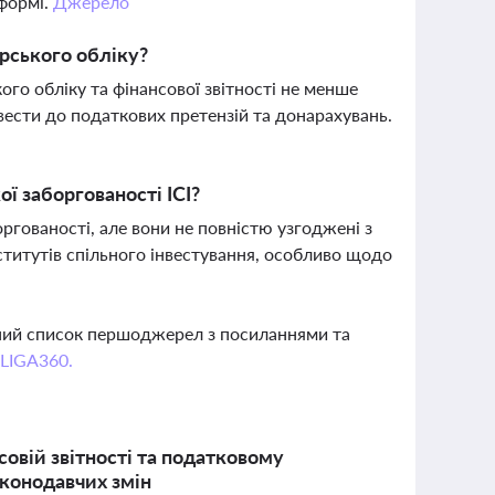
 формі.
Джерело
рського обліку?
ого обліку та фінансової звітності не менше
звести до податкових претензій та донарахувань.
ї заборгованості ІСІ?
гованості, але вони не повністю узгоджені з
ститутів спільного інвестування, особливо щодо
вний список першоджерел з посиланнями та
 LIGA360.
овій звітності та податковому
аконодавчих змін