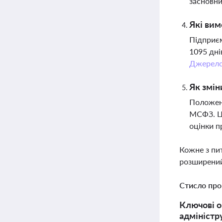
засновни
Які вим
Підприєм
1095 дні
Джерел
Як змін
Положенн
МСФЗ. Це
оцінки п
Кожне з пи
розширений
Стисло про
Ключові о
адміністр