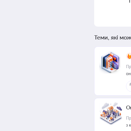
Теми, які мож
Пр
он
О
Пр
з 