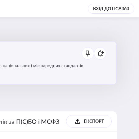
ВХІД ДО LIGA360
до національних і міжнародних стандартів
блік за П(С)БО і МСФЗ
ЕКСПОРТ