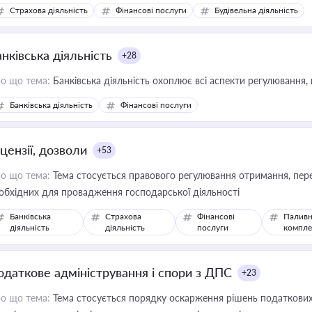
дійних змін у цій сфері корисне для власника бізнесу, керівника, юр
Страхова діяльність
Фінансові послуги
Будівельна діяльність
иватизації, оренди державного майна, корпоративних угод і перевірки
нківська діяльність
+28
о що тема:
Банківська діяльність охоплює всі аспекти регулювання, 
Банківська діяльність
Фінансові послуги
цензії, дозволи
+53
о що тема:
Тема стосується правового регулювання отримання, пере
обхідних для провадження господарської діяльності
Банківська
Страхова
Фінансові
Паливн
діяльність
діяльність
послуги
компле
одаткове адміністрування і спори з ДПС
+23
о що тема:
Тема стосується порядку оскарження рішень податкових