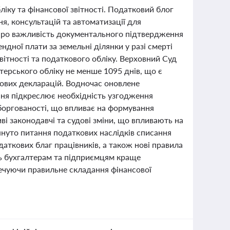
ліку та фінансової звітності. Податковий блог
я, консультацій та автоматизації для
и про важливість документального підтвердження
ндної плати за земельні ділянки у разі смерті
ітності та податкового обліку. Верховний Суд
терського обліку не менше 1095 днів, що є
кових декларацій. Водночас оновлене
ння підкреслює необхідність узгодження
аборгованості, що впливає на формування
иві законодавчі та судові зміни, що впливають на
лянуто питання податкових наслідків списання
аткових благ працівників, а також нові правила
ь бухгалтерам та підприємцям краще
зпечуючи правильне складання фінансової