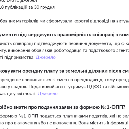
18 публікацій за 30 грудня
ібраних матеріалів ми сформували короткі відповіді на актуал
ументи підтверджують правомірність співпраці з ко
ність співпраці підтверджують первинні документи, що фік
нгу, виконання обов'язків роботодавця та податкового агент
ті підприємства.
Джерело
ковувати орендну плату за земельні ділянки після с
оренди не припиняється зі смертю орендодавця, тому оренд
аво у спадок. Податковий агент утримує ПДФО та військовий
ає це у звітності.
Джерело
рібно знати про подання заяви за формою №1-ОПП?
 формою №1-ОПП подається платниками податків, які не вклю
ю про включення або не включення. Вона містить інформацію