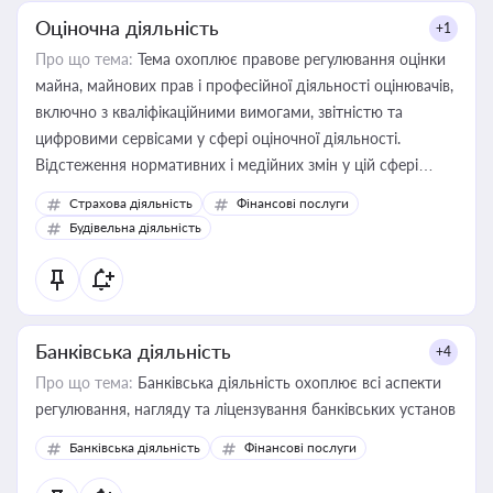
Оціночна діяльність
+1
Про що тема:
Тема охоплює правове регулювання оцінки
майна, майнових прав і професійної діяльності оцінювачів,
включно з кваліфікаційними вимогами, звітністю та
цифровими сервісами у сфері оціночної діяльності.
Відстеження нормативних і медійних змін у цій сфері
корисне для власника бізнесу, керівника, юриста або
Страхова діяльність
Фінансові послуги
бухгалтера під час оподаткування, приватизації, оренди
Будівельна діяльність
державного майна, корпоративних угод і перевірки
статусу суб'єктів оціночної діяльності
Банківська діяльність
+4
Про що тема:
Банківська діяльність охоплює всі аспекти
регулювання, нагляду та ліцензування банківських установ
Банківська діяльність
Фінансові послуги