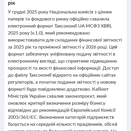
рік
У грудні 2025 року Національна комісія з цінних
паперів та фондового ринку офіційно схвалила
електронний формат Таксономії UA МСФЗ XBRL
2025 року (v.1.0), який рекомендовано
використовувати для складання фінансової звітності
за 2025 рік та проміжної звітності у 2026 році. Цей
формат забезпечує уніфіковану подачу звітності в
електронному вигляді, що сприятиме підвищенню
прозорості та якості фінансової інформації. Доступ
до файлу Таксономії відкрито на офіційних сайтах
регуляторів, а початок подання звітності у новому
форматі буде повідомлено додатково. Кабінет
Міністрів України схвалив законопроєкт, який
оновлює критерії визначення розміру бізнесу
відповідно до рекомендацій Європейської Комісії
2003/361/ЄС. Визначення категорій підприємств
базується на середній кількості працівників, обсязі
чистого доходу та балансовій вартості активів. Це