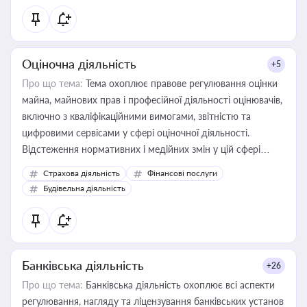
Оціночна діяльність
+5
Про що тема:
Тема охоплює правове регулювання оцінки
майна, майнових прав і професійної діяльності оцінювачів,
включно з кваліфікаційними вимогами, звітністю та
цифровими сервісами у сфері оціночної діяльності.
Відстеження нормативних і медійних змін у цій сфері
корисне для власника бізнесу, керівника, юриста або
Страхова діяльність
Фінансові послуги
бухгалтера під час оподаткування, приватизації, оренди
Будівельна діяльність
державного майна, корпоративних угод і перевірки
статусу суб'єктів оціночної діяльності
Банківська діяльність
+26
Про що тема:
Банківська діяльність охоплює всі аспекти
регулювання, нагляду та ліцензування банківських установ