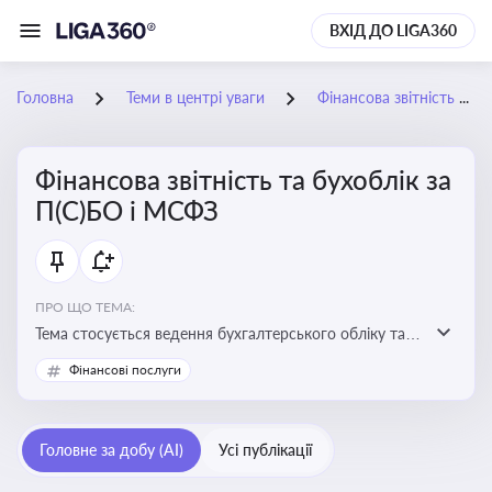
ВХІД ДО LIGA360
Головна
Теми в центрі уваги
Фінансова звітність та бухоблік за П(С)БО і МСФЗ
Фінансова звітність та бухоблік за
П(С)БО і МСФЗ
ПРО ЩО ТЕМА:
Тема стосується ведення бухгалтерського обліку та
складання фінансової звітності відповідно до
Фінансові послуги
національних і міжнародних стандартів
Головне за добу (AI)
Усі публікації