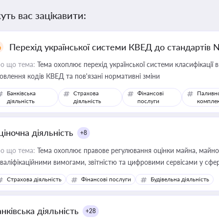
уть вас зацікавити:
Перехід української системи КВЕД до стандартів 
о що тема:
Тема охоплює перехід української системи класифікації в
овлення кодів КВЕД та пов'язані нормативні зміни
Банківська
Страхова
Фінансові
Паливн
діяльність
діяльність
послуги
компле
ціночна діяльність
+8
о що тема:
Тема охоплює правове регулювання оцінки майна, майнови
кваліфікаційними вимогами, звітністю та цифровими сервісами у сфер
дійних змін у цій сфері корисне для власника бізнесу, керівника, юр
Страхова діяльність
Фінансові послуги
Будівельна діяльність
иватизації, оренди державного майна, корпоративних угод і перевірки
нківська діяльність
+28