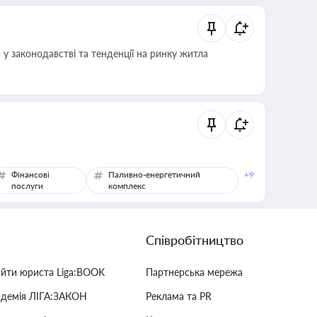
 у законодавстві та тенденції на ринку житла
Фінансові
Паливно-енергетичний
+9
послуги
комплекс
Співробітництво
айти юриста Liga:BOOK
Партнерська мережа
адемія ЛІГА:ЗАКОН
Реклама та PR