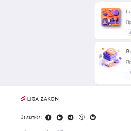
І
Пр
В
Пр
Зв'язатися: