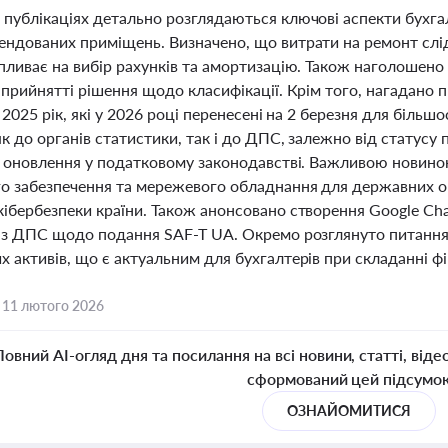
публікаціях детально розглядаються ключові аспекти бухгал
ендованих приміщень. Визначено, що витрати на ремонт слі
впливає на вибір рахунків та амортизацію. Також наголошен
 прийнятті рішення щодо класифікації. Крім того, нагадано п
а 2025 рік, які у 2026 році перенесені на 2 березня для більш
к до органів статистики, так і до ДПС, залежно від статусу
та оновлення у податковому законодавстві. Важливою новино
о забезпечення та мережевого обладнання для державних орг
кібербезпеки країни. Також анонсовано створення Google Ch
ї з ДПС щодо подання SAF-T UA. Окремо розглянуто питання
 активів, що є актуальним для бухгалтерів при складанні фін
,
11 лютого 2026
Повний AI-огляд дня та посилання на всі новини, статті, віде
сформований цей підсумо
ОЗНАЙОМИТИСЯ