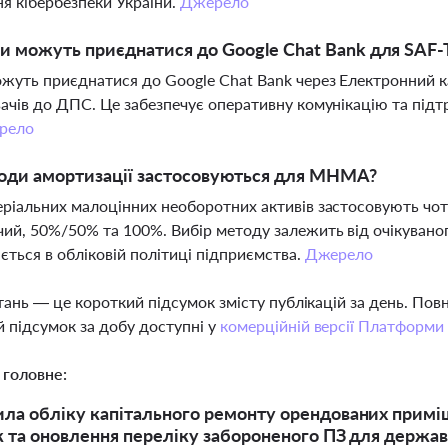
я кібербезпеки України.
Джерело
и можуть приєднатися до Google Chat Bank для SAF-
жуть приєднатися до Google Chat Bank через Електронний к
ачів до ДПС. Це забезпечує оперативну комунікацію та під
рело
оди амортизації застосовуються для МНМА?
ріальних малоцінних необоротних активів застосовують чот
ий, 50%/50% та 100%. Вибір методу залежить від очікуваног
ється в обліковій політиці підприємства.
Джерело
тань — це короткий підсумок змісту публікацій за день. По
 підсумок за добу доступні у
комерційній версії Платформи
 головне:
ила обліку капітального ремонту орендованих приміщ
ік та оновлення переліку забороненого ПЗ для держав