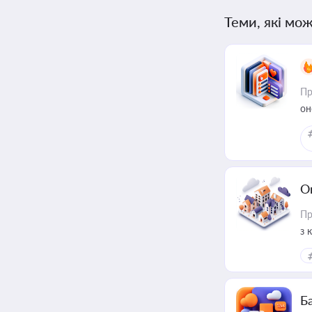
Теми, які мож
Пр
он
О
Пр
з 
ме
пр
Ба