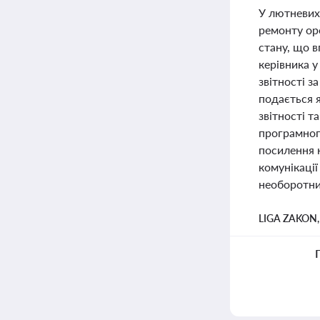
У лютневих 
ремонту ор
стану, що 
керівника у
звітності з
подається я
звітності 
програмног
посилення 
комунікаці
необоротних
LIGA ZAKON