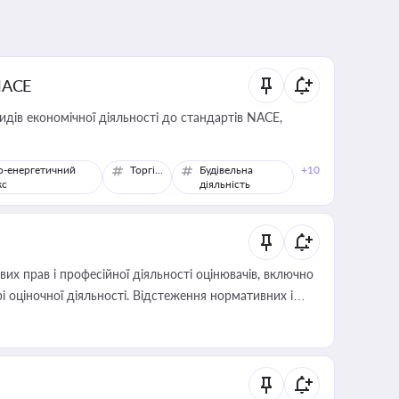
NACE
идів економічної діяльності до стандартів NACE,
о-енергетичний
Торгівля
Будівельна
+10
кс
діяльність
х прав і професійної діяльності оцінювачів, включно
і оціночної діяльності. Відстеження нормативних і
иста або бухгалтера під час оподаткування,
 статусу суб'єктів оціночної діяльності