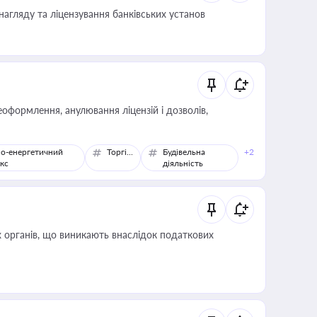
нагляду та ліцензування банківських установ
оформлення, анулювання ліцензій і дозволів,
о-енергетичний
Торгівля
Будівельна
+2
кс
діяльність
 органів, що виникають внаслідок податкових