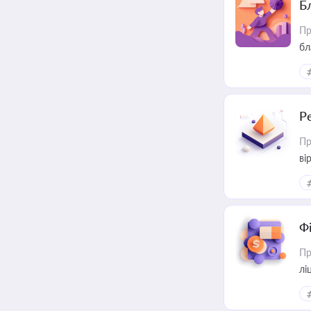
Б
Пр
бл
Р
Пр
ві
Ф
Пр
лі