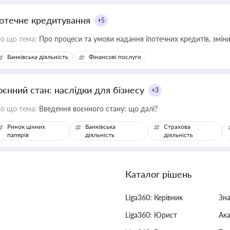
потечне кредитування
+5
о що тема:
Про процеси та умови надання іпотечних кредитів, зміни
Банківська діяльність
Фінансові послуги
оєнний стан: наслідки для бізнесу
+3
о що тема:
Введення воєнного стану: що далі?
Ринок цінних
Банківська
Страхова
паперів
діяльність
діяльність
Каталог рішень
Liga360: Керівник
Зн
Liga360: Юрист
Ак