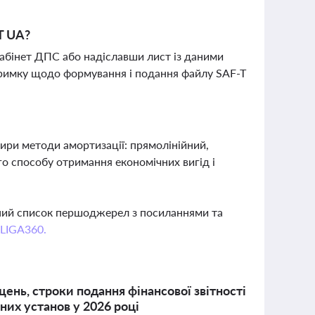
T UA?
абінет ДПС або надіславши лист із даними
тримку щодо формування і подання файлу SAF-T
ири методи амортизації: прямолінійний,
о способу отримання економічних вигід і
вний список першоджерел з посиланнями та
 LIGA360.
ень, строки подання фінансової звітності
них установ у 2026 році