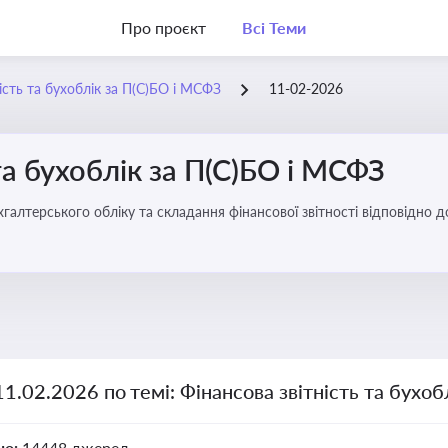
Про проєкт
Всі Теми
ість та бухоблік за П(С)БО і МСФЗ
11-02-2026
та бухоблік за П(С)БО і МСФЗ
хгалтерського обліку та складання фінансової звітності відповідно 
11.02.2026 по темі: Фінансова звітність та бухо
но:
14448 джерел