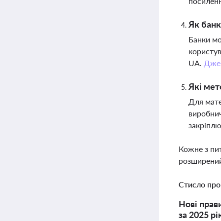
посиленн
Як банк
Банки мо
користув
UA.
Дже
Які мет
Для мате
виробнич
закріплю
Кожне з пи
розширений
Стисло про
Нові прав
за 2025 р