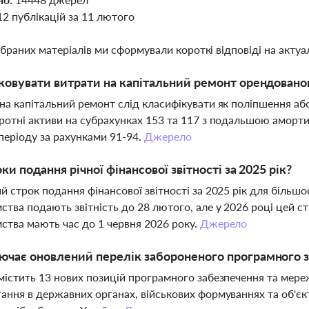
12 публікацій за 11 лютого
ібраних матеріалів ми сформували короткі відповіді на актуал
ковувати витрати на капітальний ремонт орендован
на капітальний ремонт слід класифікувати як поліпшення а
ротні активи на субрахунках 153 та 117 з подальшою аморти
періоду за рахунками 91-94.
Джерело
оки подання річної фінансової звітності за 2025 рік?
й строк подання фінансової звітності за 2025 рік для більшо
ства подають звітність до 28 лютого, але у 2026 році цей с
ства мають час до 1 червня 2026 року.
Джерело
чає оновлений перелік забороненого програмного 
містить 13 нових позицій програмного забезпечення та мер
ання в державних органах, військових формуваннях та об'єк