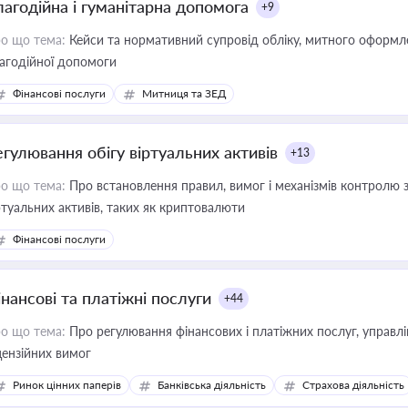
лагодійна і гуманітарна допомога
+9
о що тема:
Кейси та нормативний супровід обліку, митного оформлен
агодійної допомоги
Фінансові послуги
Митниця та ЗЕД
егулювання обігу віртуальних активів
+13
о що тема:
Про встановлення правил, вимог і механізмів контролю 
ртуальних активів, таких як криптовалюти
Фінансові послуги
інансові та платіжні послуги
+44
о що тема:
Про регулювання фінансових і платіжних послуг, управління коштами, приймання платежів та дотримання
цензійних вимог
Ринок цінних паперів
Банківська діяльність
Страхова діяльність