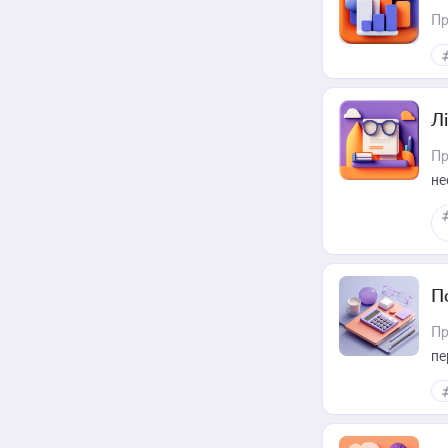
Пр
Лі
Пр
не
П
Пр
пе