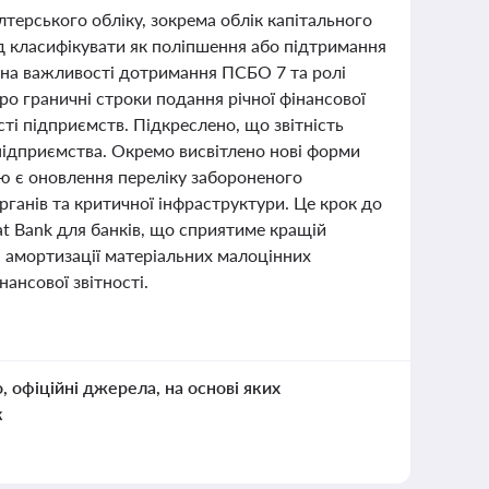
терського обліку, зокрема облік капітального
д класифікувати як поліпшення або підтримання
о на важливості дотримання ПСБО 7 та ролі
ро граничні строки подання річної фінансової
ості підприємств. Підкреслено, що звітність
 підприємства. Окремо висвітлено нові форми
ю є оновлення переліку забороненого
анів та критичної інфраструктури. Це крок до
at Bank для банків, що сприятиме кращій
 амортизації матеріальних малоцінних
ансової звітності.
о, офіційні джерела, на основі яких
к