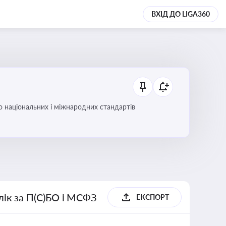
ВХІД ДО LIGA360
до національних і міжнародних стандартів
блік за П(С)БО і МСФЗ
ЕКСПОРТ