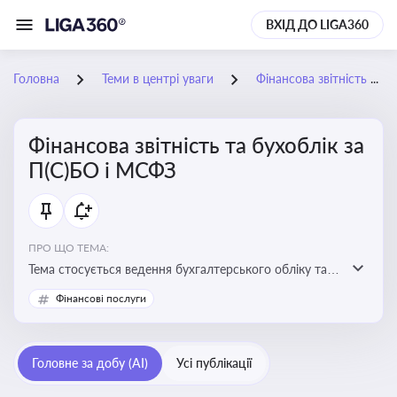
ВХІД ДО LIGA360
Головна
Теми в центрі уваги
Фінансова звітність та бухоблік за П(С)БО і МСФЗ
Фінансова звітність та бухоблік за
П(С)БО і МСФЗ
ПРО ЩО ТЕМА:
Тема стосується ведення бухгалтерського обліку та
складання фінансової звітності відповідно до
Фінансові послуги
національних і міжнародних стандартів
Головне за добу (AI)
Усі публікації