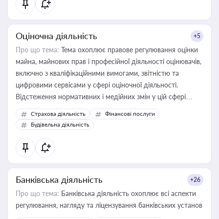
Оціночна діяльність
+5
Про що тема:
Тема охоплює правове регулювання оцінки
майна, майнових прав і професійної діяльності оцінювачів,
включно з кваліфікаційними вимогами, звітністю та
цифровими сервісами у сфері оціночної діяльності.
Відстеження нормативних і медійних змін у цій сфері
корисне для власника бізнесу, керівника, юриста або
Страхова діяльність
Фінансові послуги
бухгалтера під час оподаткування, приватизації, оренди
Будівельна діяльність
державного майна, корпоративних угод і перевірки
статусу суб'єктів оціночної діяльності
Банківська діяльність
+26
Про що тема:
Банківська діяльність охоплює всі аспекти
регулювання, нагляду та ліцензування банківських установ