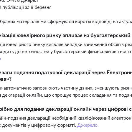
2 публікації за 8 березня
ібраних матеріалів ми сформували короткі відповіді на актуал
нізація ювелірного ринку впливає на бухгалтерський
ція ювелірного ринку виявляє випадки заниження обсягів ре
одить до неточностей у бухгалтерській фінансовій звітності
о
еваги подання податкової декларації через Електрон
ова»?
си автоматично заповнюють частину даних, зменшують ризи
 декларації онлайн, що спрощує процес складання та поданн
ібно для подання декларації онлайн через цифрові 
йн-подання декларації необхідний кваліфікований електронн
с документів у цифровому форматі.
Джерело