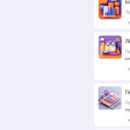
Ба
Пр
Лі
Пр
не
П
Пр
пе