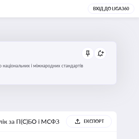
ВХІД ДО LIGA360
до національних і міжнародних стандартів
блік за П(С)БО і МСФЗ
ЕКСПОРТ