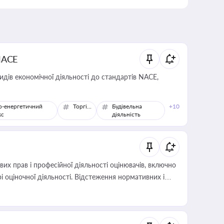
NACE
идів економічної діяльності до стандартів NACE,
о-енергетичний
Торгівля
Будівельна
+10
кс
діяльність
х прав і професійної діяльності оцінювачів, включно
і оціночної діяльності. Відстеження нормативних і
иста або бухгалтера під час оподаткування,
 статусу суб'єктів оціночної діяльності