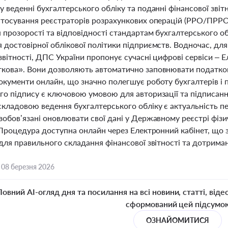
 веденні бухгалтерського обліку та поданні фінансової звітн
стосування реєстраторів розрахункових операцій (РРО/ПРРО)
прозорості та відповідності стандартам бухгалтерського обл
 достовірної облікової політики підприємств. Водночас, дл
звітності, ДПС України пропонує сучасні цифрові сервіси – 
кова». Вони дозволяють автоматично заповнювати податкові
кументи онлайн, що значно полегшує роботу бухгалтерів і п
го підпису є ключовою умовою для авторизації та підписанн
кладовою ведення бухгалтерського обліку є актуальність пе
обов’язані оновлювати свої дані у Державному реєстрі фізи
 Процедура доступна онлайн через Електронний кабінет, що за
для правильного складання фінансової звітності та дотриман
,
08 березня 2026
Повний AI-огляд дня та посилання на всі новини, статті, віде
сформований цей підсумо
ОЗНАЙОМИТИСЯ