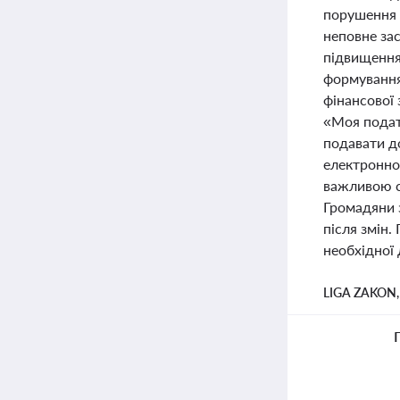
порушення у
неповне за
підвищення 
формування
фінансової 
«Моя подат
подавати до
електронно
важливою с
Громадяни з
після змін.
необхідної 
LIGA ZAKON