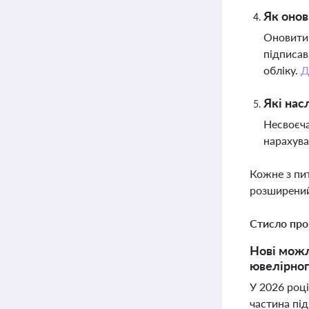
Як онов
Оновити 
підписав
обліку.
Д
Які нас
Несвоєча
нарахува
Кожне з пи
розширений
Стисло про
Нові можл
ювелірног
У 2026 роц
частина під