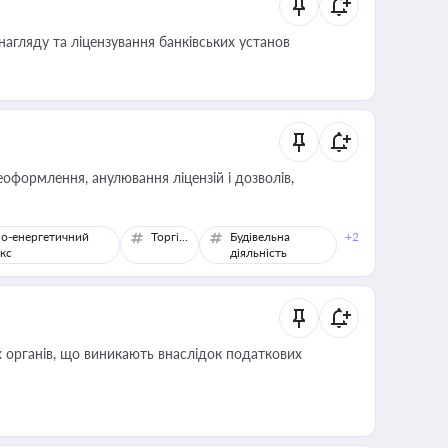
нагляду та ліцензування банківських установ
оформлення, анулювання ліцензій і дозволів,
о-енергетичний
Торгівля
Будівельна
+2
кс
діяльність
 органів, що виникають внаслідок податкових