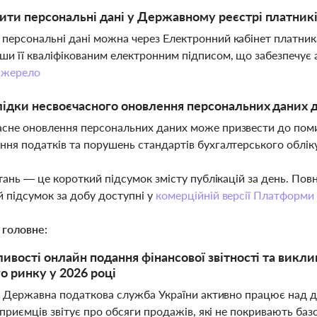
ити персональні дані у Державному реєстрі платникі
персональні дані можна через Електронний кабінет платник
ши її кваліфікованим електронним підписом, що забезпечує 
жерело
лідки несвоєчасного оновлення персональних даних 
сне оновлення персональних даних може призвести до помил
ння податків та порушень стандартів бухгалтерського облік
тань — це короткий підсумок змісту публікацій за день. По
 підсумок за добу доступні у
комерційній версії Платформи
 головне:
ивості онлайн подання фінансової звітності та викли
о ринку у 2026 році
і Державна податкова служба України активно працює над де
приємців звітує про обсяги продажів, які не покривають базо