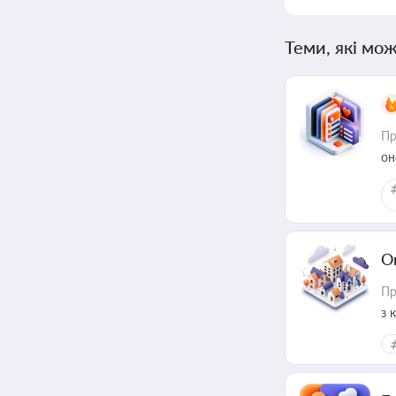
Теми, які мож
Пр
он
О
Пр
з 
ме
пр