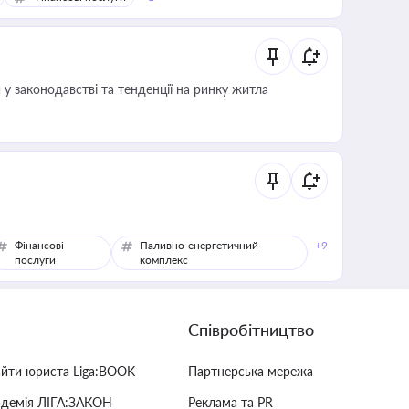
 у законодавстві та тенденції на ринку житла
Фінансові
Паливно-енергетичний
+9
послуги
комплекс
Співробітництво
айти юриста Liga:BOOK
Партнерська мережа
адемія ЛІГА:ЗАКОН
Реклама та PR