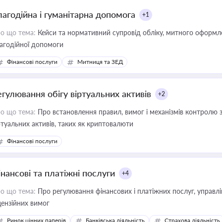
лагодійна і гуманітарна допомога
+1
о що тема:
Кейси та нормативний супровід обліку, митного оформлен
агодійної допомоги
Фінансові послуги
Митниця та ЗЕД
егулювання обігу віртуальних активів
+2
о що тема:
Про встановлення правил, вимог і механізмів контролю 
ртуальних активів, таких як криптовалюти
Фінансові послуги
інансові та платіжні послуги
+4
о що тема:
Про регулювання фінансових і платіжних послуг, управління коштами, приймання платежів та дотримання
цензійних вимог
Ринок цінних паперів
Банківська діяльність
Страхова діяльність