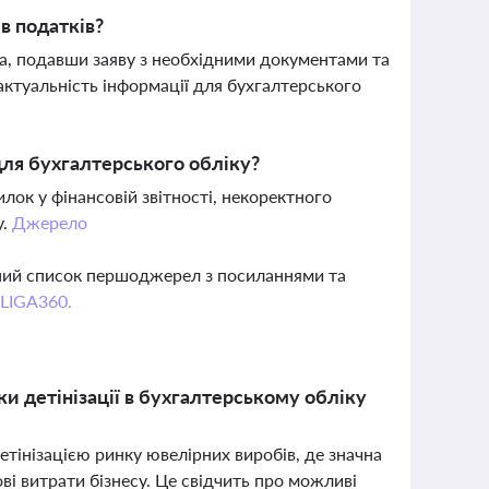
в податків?
а, подавши заяву з необхідними документами та
актуальність інформації для бухгалтерського
для бухгалтерського обліку?
ок у фінансовій звітності, некоректного
у.
Джерело
вний список першоджерел з посиланнями та
 LIGA360.
ки детінізації в бухгалтерському обліку
тінізацією ринку ювелірних виробів, де значна
ві витрати бізнесу. Це свідчить про можливі