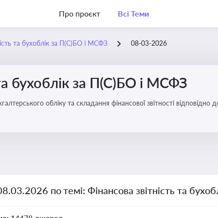
Про проєкт
Всі Теми
ість та бухоблік за П(С)БО і МСФЗ
08-03-2026
та бухоблік за П(С)БО і МСФЗ
хгалтерського обліку та складання фінансової звітності відповідно 
08.03.2026 по темі: Фінансова звітність та бухо
но:
14478 джерел