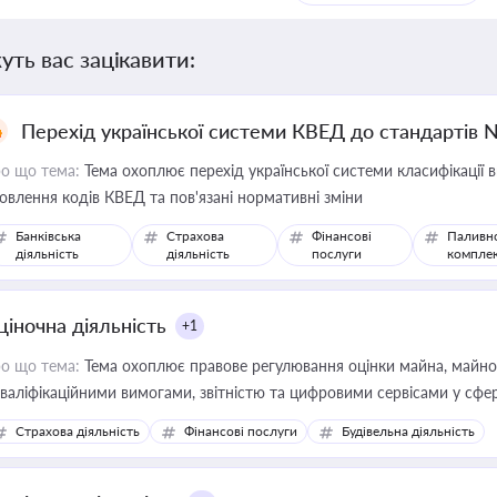
уть вас зацікавити:
Перехід української системи КВЕД до стандартів 
о що тема:
Тема охоплює перехід української системи класифікації в
овлення кодів КВЕД та пов'язані нормативні зміни
Банківська
Страхова
Фінансові
Паливн
діяльність
діяльність
послуги
компле
ціночна діяльність
+1
о що тема:
Тема охоплює правове регулювання оцінки майна, майнови
кваліфікаційними вимогами, звітністю та цифровими сервісами у сфер
дійних змін у цій сфері корисне для власника бізнесу, керівника, юр
Страхова діяльність
Фінансові послуги
Будівельна діяльність
иватизації, оренди державного майна, корпоративних угод і перевірки