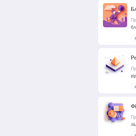
Б
Пр
бл
Р
Пр
ві
Ф
Пр
лі