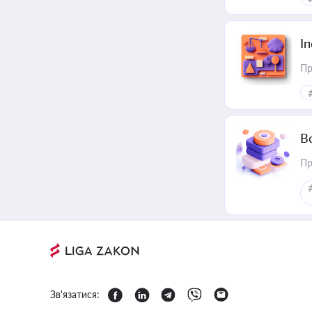
І
Пр
В
Пр
Зв'язатися: