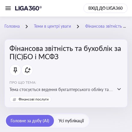
ВХІД ДО LIGA360
Головна
Теми в центрі уваги
Фінансова звітність та бухоблік за П(С)БО і МСФЗ
Фінансова звітність та бухоблік за
П(С)БО і МСФЗ
ПРО ЩО ТЕМА:
Тема стосується ведення бухгалтерського обліку та
складання фінансової звітності відповідно до
Фінансові послуги
національних і міжнародних стандартів
Головне за добу (AI)
Усі публікації