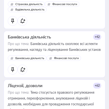
корисне для власника бізнесу, керівника, юриста або
Страхова діяльність
Фінансові послуги
бухгалтера під час оподаткування, приватизації, оренди
Будівельна діяльність
державного майна, корпоративних угод і перевірки
статусу суб'єктів оціночної діяльності
Банківська діяльність
+42
Про що тема:
Банківська діяльність охоплює всі аспекти
регулювання, нагляду та ліцензування банківських установ
Банківська діяльність
Фінансові послуги
Ліцензії, дозволи
+62
Про що тема:
Тема стосується правового регулювання
отримання, переоформлення, анулювання ліцензій і
дозволів, необхідних для провадження господарської