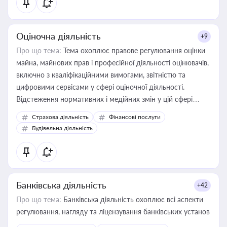
Оціночна діяльність
+9
Про що тема:
Тема охоплює правове регулювання оцінки
майна, майнових прав і професійної діяльності оцінювачів,
включно з кваліфікаційними вимогами, звітністю та
цифровими сервісами у сфері оціночної діяльності.
Відстеження нормативних і медійних змін у цій сфері
корисне для власника бізнесу, керівника, юриста або
Страхова діяльність
Фінансові послуги
бухгалтера під час оподаткування, приватизації, оренди
Будівельна діяльність
державного майна, корпоративних угод і перевірки
статусу суб'єктів оціночної діяльності
Банківська діяльність
+42
Про що тема:
Банківська діяльність охоплює всі аспекти
регулювання, нагляду та ліцензування банківських установ