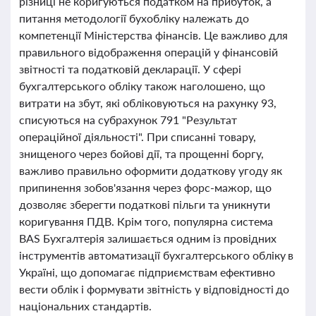
різниці не коригуються податком на прибуток, а
питання методології бухобліку належать до
компетенції Міністерства фінансів. Це важливо для
правильного відображення операцій у фінансовій
звітності та податковій декларації. У сфері
бухгалтерського обліку також наголошено, що
витрати на збут, які обліковуються на рахунку 93,
списуються на субрахунок 791 "Результат
операційної діяльності". При списанні товару,
знищеного через бойові дії, та прощенні боргу,
важливо правильно оформити додаткову угоду як
припинення зобов'язання через форс-мажор, що
дозволяє зберегти податкові пільги та уникнути
коригування ПДВ. Крім того, популярна система
BAS Бухгалтерія залишається одним із провідних
інструментів автоматизації бухгалтерського обліку в
Україні, що допомагає підприємствам ефективно
вести облік і формувати звітність у відповідності до
національних стандартів.