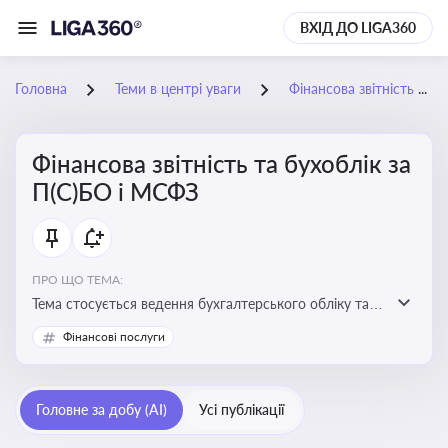
ВХІД ДО LIGA360
Головна
Теми в центрі уваги
Фінансова звітність та бухоблік за П(С)БО і МСФЗ
Фінансова звітність та бухоблік за
П(С)БО і МСФЗ
ПРО ЩО ТЕМА:
Тема стосується ведення бухгалтерського обліку та
складання фінансової звітності відповідно до
Фінансові послуги
національних і міжнародних стандартів
Головне за добу (AI)
Усі публікації