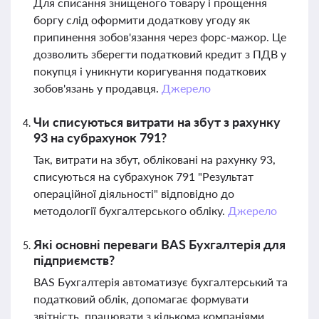
Для списання знищеного товару і прощення
боргу слід оформити додаткову угоду як
припинення зобов'язання через форс-мажор. Це
дозволить зберегти податковий кредит з ПДВ у
покупця і уникнути коригування податкових
зобов'язань у продавця.
Джерело
Чи списуються витрати на збут з рахунку
93 на субрахунок 791?
Так, витрати на збут, обліковані на рахунку 93,
списуються на субрахунок 791 "Результат
операційної діяльності" відповідно до
методології бухгалтерського обліку.
Джерело
Які основні переваги BAS Бухгалтерія для
підприємств?
BAS Бухгалтерія автоматизує бухгалтерський та
податковий облік, допомагає формувати
звітність, працювати з кількома компаніями