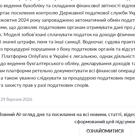
о ведення бухобліку та складання фінансової звітності від
ертає посилення контролю Державної податкової служби Ук
З жовтня 2024 року запроваджено автоматичний обмін пода
ми, що дозволяє податковим органам отримувати дані про д
 Моделі зобов’язані сплачувати податок на доходи фізичних о
 значні штрафи, пеня та інші санкції. Водночас судова пра
з процедурні порушення з боку податкових органів та відсут
 Платформа OnlyFans в Україні є легальною, однак діяльніст
до ведення бухгалтерського обліку, декларування доходів т
м платформи ретельно документувати всі фінансові операції
 а також уважно слідкувати за процедурою податкових перев
та захисту прав у разі податкових спорів.
,
29 березня 2026
Повний AI-огляд дня та посилання на всі новини, статті, віде
сформований цей підсумо
ОЗНАЙОМИТИСЯ