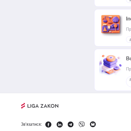
І
Пр
В
Пр
Зв'язатися: