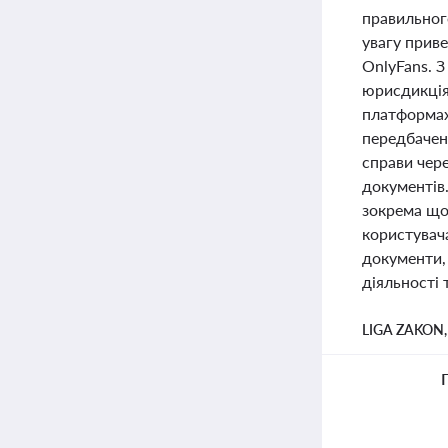
правильног
увагу прив
OnlyFans. 
юрисдикція
платформах.
передбачені
справи чере
документів.
зокрема що
користувача
документи,
діяльності 
LIGA ZAKON