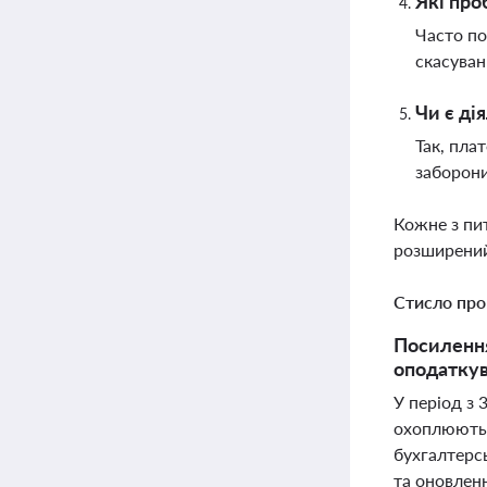
Які про
Часто по
скасуван
Чи є ді
Так, пла
заборони
Кожне з пи
розширений
Стисло про
Посилення
оподаткув
У період з 
охоплюють а
бухгалтерсь
та оновленн