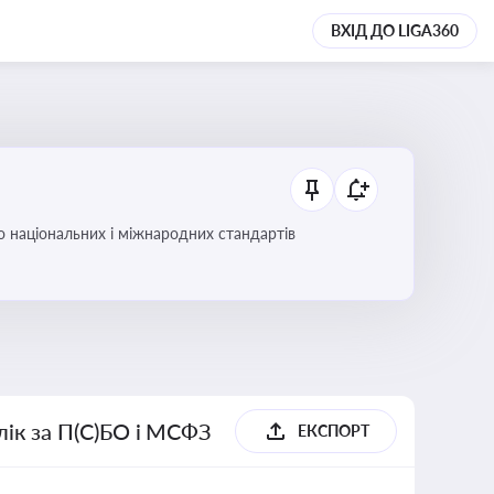
ВХІД ДО LIGA360
до національних і міжнародних стандартів
блік за П(С)БО і МСФЗ
ЕКСПОРТ