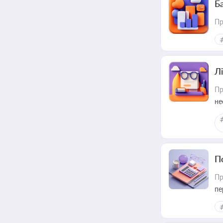
Ба
Пр
Лі
Пр
не
П
Пр
пе