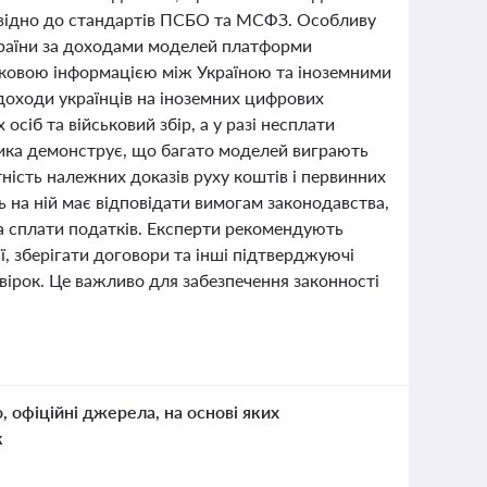
повідно до стандартів ПСБО та МСФЗ. Особливу
раїни за доходами моделей платформи
тковою інформацією між Україною та іноземними
оходи українців на іноземних цифрових
сіб та військовий збір, а у разі несплати
ктика демонструє, що багато моделей виграють
ність належних доказів руху коштів і первинних
ь на ній має відповідати вимогам законодавства,
а сплати податків. Експерти рекомендують
, зберігати договори та інші підтверджуючі
ірок. Це важливо для забезпечення законності
о, офіційні джерела, на основі яких
к