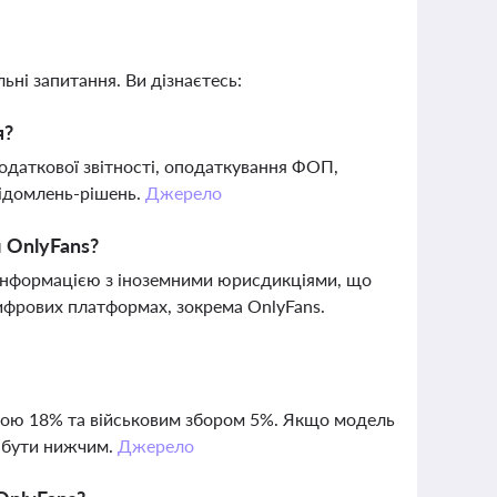
ьні запитання. Ви дізнаєтесь:
я?
одаткової звітності, оподаткування ФОП,
відомлень-рішень.
Джерело
 OnlyFans?
інформацією з іноземними юрисдикціями, що
ифрових платформах, зокрема OnlyFans.
кою 18% та військовим збором 5%. Якщо модель
е бути нижчим.
Джерело