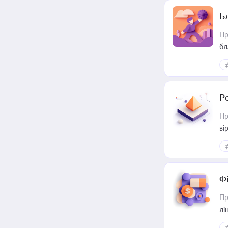
Б
Пр
бл
Р
Пр
ві
Ф
Пр
лі