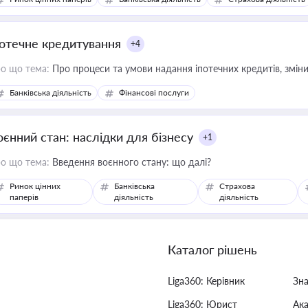
потечне кредитування
+4
о що тема:
Про процеси та умови надання іпотечних кредитів, зміни
Банківська діяльність
Фінансові послуги
оєнний стан: наслідки для бізнесу
+1
о що тема:
Введення воєнного стану: що далі?
Ринок цінних
Банківська
Страхова
паперів
діяльність
діяльність
Каталог рішень
Liga360: Керівник
Зн
Liga360: Юрист
Ак