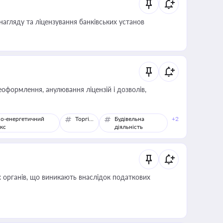
нагляду та ліцензування банківських установ
оформлення, анулювання ліцензій і дозволів,
о-енергетичний
Торгівля
Будівельна
+2
кс
діяльність
 органів, що виникають внаслідок податкових