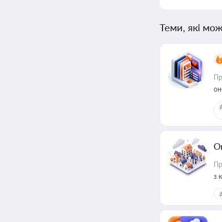
Теми, які мож
Пр
он
О
Пр
з 
ме
пр