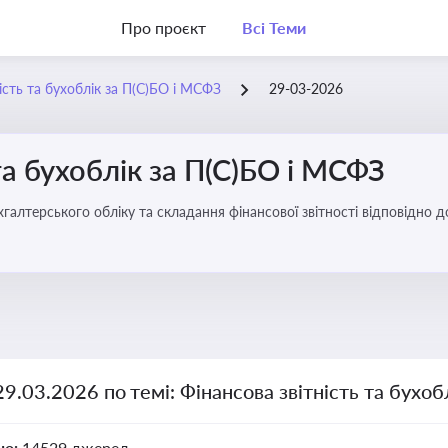
Про проєкт
Всі Теми
ість та бухоблік за П(С)БО і МСФЗ
29-03-2026
та бухоблік за П(С)БО і МСФЗ
хгалтерського обліку та складання фінансової звітності відповідно 
29.03.2026 по темі: Фінансова звітність та бухо
но:
14529 джерел