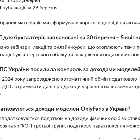
4 публікації за 29 березня
ібраних матеріалів ми сформували короткі відповіді на актуал
ії для бухгалтерів заплановані на 30 березня – 5 квітн
ано вебінари, лекції та онлайн-курси, що охоплюють теми п
зації бухгалтерського обліку та оскарження податкових по
С України посилила контроль за доходами моделей
 2024 року запроваджено автоматичний обмін податковою 
 ДПС отримувати дані про доходи українців на іноземних ц
о
атковуються доходи моделей OnlyFans в Україні?
податковуються податком на доходи фізичних осіб за став
ована як ФОП третьої групи, податкове навантаження мож