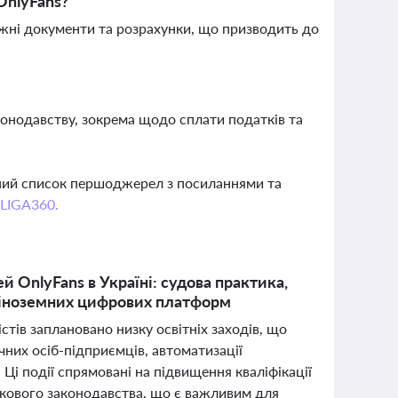
OnlyFans?
жні документи та розрахунки, що призводить до
аконодавству, зокрема щодо сплати податків та
вний список першоджерел з посиланнями та
 LIGA360.
OnlyFans в Україні: судова практика,
з іноземних цифрових платформ
істів заплановано низку освітніх заходів, що
чних осіб-підприємців, автоматизації
Ці події спрямовані на підвищення кваліфікації
аткового законодавства, що є важливим для