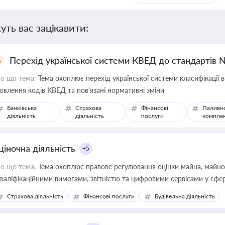
уть вас зацікавити:
Перехід української системи КВЕД до стандартів 
о що тема:
Тема охоплює перехід української системи класифікації в
овлення кодів КВЕД та пов'язані нормативні зміни
Банківська
Страхова
Фінансові
Паливн
діяльність
діяльність
послуги
компле
ціночна діяльність
+5
о що тема:
Тема охоплює правове регулювання оцінки майна, майнови
кваліфікаційними вимогами, звітністю та цифровими сервісами у сфер
дійних змін у цій сфері корисне для власника бізнесу, керівника, юр
Страхова діяльність
Фінансові послуги
Будівельна діяльність
иватизації, оренди державного майна, корпоративних угод і перевірки