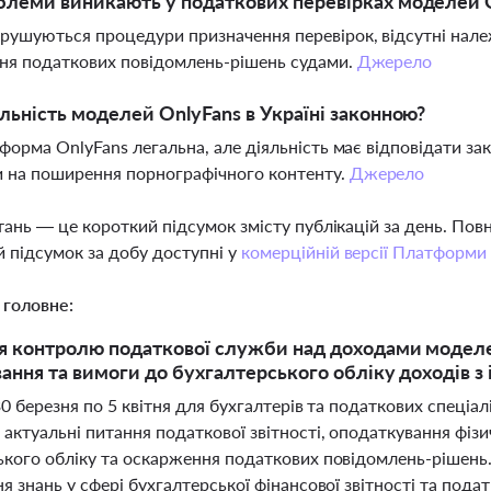
блеми виникають у податкових перевірках моделей 
рушуються процедури призначення перевірок, відсутні нале
ня податкових повідомлень-рішень судами.
Джерело
яльність моделей OnlyFans в Україні законною?
тформа OnlyFans легальна, але діяльність має відповідати з
 на поширення порнографічного контенту.
Джерело
тань — це короткий підсумок змісту публікацій за день. По
 підсумок за добу доступні у
комерційній версії Платформи
 головне:
 контролю податкової служби над доходами моделей 
ання та вимоги до бухгалтерського обліку доходів 
30 березня по 5 квітня для бухгалтерів та податкових спеціал
ктуальні питання податкової звітності, оподаткування фізи
кого обліку та оскарження податкових повідомлень-рішень. 
я знань у сфері бухгалтерської фінансової звітності та под