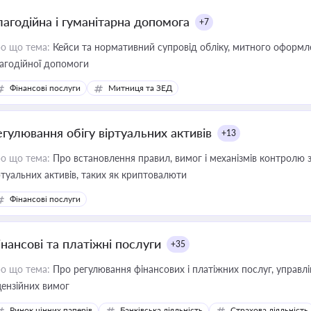
лагодійна і гуманітарна допомога
+7
о що тема:
Кейси та нормативний супровід обліку, митного оформлен
агодійної допомоги
Фінансові послуги
Митниця та ЗЕД
егулювання обігу віртуальних активів
+13
о що тема:
Про встановлення правил, вимог і механізмів контролю 
ртуальних активів, таких як криптовалюти
Фінансові послуги
інансові та платіжні послуги
+35
о що тема:
Про регулювання фінансових і платіжних послуг, управління коштами, приймання платежів та дотримання
цензійних вимог
Ринок цінних паперів
Банківська діяльність
Страхова діяльність