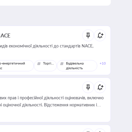
NACE
идів економічної діяльності до стандартів NACE,
о-енергетичний
Торгівля
Будівельна
+10
кс
діяльність
х прав і професійної діяльності оцінювачів, включно
і оціночної діяльності. Відстеження нормативних і
иста або бухгалтера під час оподаткування,
 статусу суб'єктів оціночної діяльності