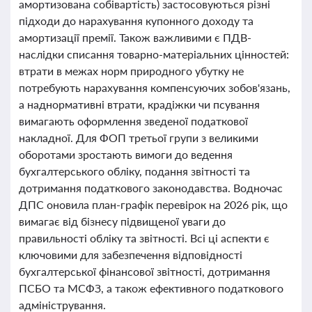
амортизована собівартість) застосовуються різні
підходи до нарахування купонного доходу та
амортизації премії. Також важливими є ПДВ-
наслідки списання товарно-матеріальних цінностей:
втрати в межах норм природного убутку не
потребують нарахування компенсуючих зобов'язань,
а наднормативні втрати, крадіжки чи псування
вимагають оформлення зведеної податкової
накладної. Для ФОП третьої групи з великими
оборотами зростають вимоги до ведення
бухгалтерського обліку, подання звітності та
дотримання податкового законодавства. Водночас
ДПС оновила план-графік перевірок на 2026 рік, що
вимагає від бізнесу підвищеної уваги до
правильності обліку та звітності. Всі ці аспекти є
ключовими для забезпечення відповідності
бухгалтерської фінансової звітності, дотримання
ПСБО та МСФЗ, а також ефективного податкового
адміністрування.