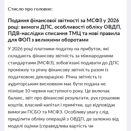
Стисло про головне:
Подання фінансової звітності за МСФЗ у 2026
році: вимоги ДПС, особливості обліку ОВДП,
ПДВ-наслідки списання ТМЦ та нові правила
для ФОП з великими оборотами
У 2026 році платники податку на прибуток, які
складають фінансову звітність за міжнародними
стандартами (МСФЗ), зобов'язані подавати до ДПС
проміжну та річну фінансову звітність разом із
податковою декларацією. Річна звітність із
аудиторським висновком має бути подана не
пізніше 10 червня наступного року. Це включає
баланс, звіт про фінансові результати, рух грошових
коштів, власний капітал і примітки, що відповідає
вимогам ПСБО та МСФЗ. Особливу увагу слід
приділити обліку операцій з ОВДП, де залежно від
моделі оцінки (справедлива вартість чи