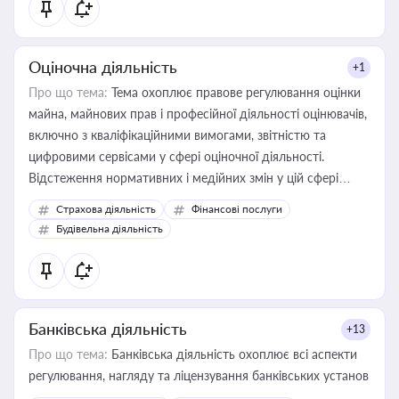
Оціночна діяльність
+1
Про що тема:
Тема охоплює правове регулювання оцінки
майна, майнових прав і професійної діяльності оцінювачів,
включно з кваліфікаційними вимогами, звітністю та
цифровими сервісами у сфері оціночної діяльності.
Відстеження нормативних і медійних змін у цій сфері
корисне для власника бізнесу, керівника, юриста або
Страхова діяльність
Фінансові послуги
бухгалтера під час оподаткування, приватизації, оренди
Будівельна діяльність
державного майна, корпоративних угод і перевірки
статусу суб'єктів оціночної діяльності
Банківська діяльність
+13
Про що тема:
Банківська діяльність охоплює всі аспекти
регулювання, нагляду та ліцензування банківських установ