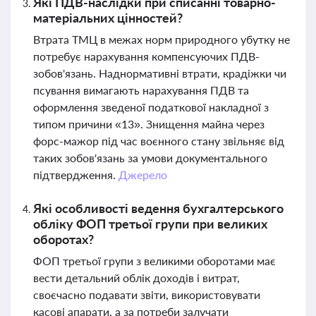
Які ПДВ-наслідки при списанні товарно-
матеріальних цінностей?
Втрата ТМЦ в межах норм природного убутку не
потребує нарахування компенсуючих ПДВ-
зобов'язань. Наднормативні втрати, крадіжки чи
псування вимагають нарахування ПДВ та
оформлення зведеної податкової накладної з
типом причини «13». Знищення майна через
форс-мажор під час воєнного стану звільняє від
таких зобов'язань за умови документального
підтвердження.
Джерело
Які особливості ведення бухгалтерського
обліку ФОП третьої групи при великих
оборотах?
ФОП третьої групи з великими оборотами має
вести детальний облік доходів і витрат,
своєчасно подавати звіти, використовувати
касові апарати, а за потреби залучати