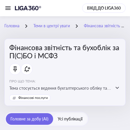
ВХІД ДО LIGA360
Головна
Теми в центрі уваги
Фінансова звітність та бухоблік за П(С)БО і МСФЗ
Фінансова звітність та бухоблік за
П(С)БО і МСФЗ
ПРО ЩО ТЕМА:
Тема стосується ведення бухгалтерського обліку та
складання фінансової звітності відповідно до
Фінансові послуги
національних і міжнародних стандартів
Головне за добу (AI)
Усі публікації