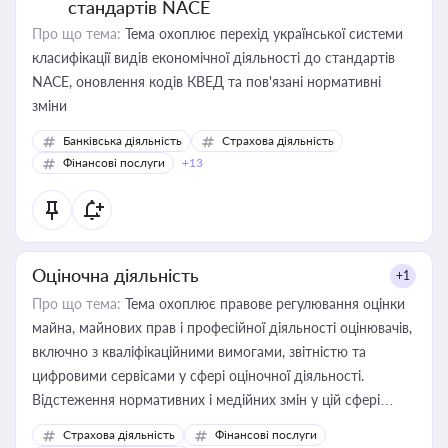
стандартів NACE
Про що тема:
Тема охоплює перехід української системи
класифікації видів економічної діяльності до стандартів
NACE, оновлення кодів КВЕД та пов'язані нормативні
зміни
Банківська діяльність
Страхова діяльність
Фінансові послуги
+13
Оціночна діяльність
+1
Про що тема:
Тема охоплює правове регулювання оцінки
майна, майнових прав і професійної діяльності оцінювачів,
включно з кваліфікаційними вимогами, звітністю та
цифровими сервісами у сфері оціночної діяльності.
Відстеження нормативних і медійних змін у цій сфері
корисне для власника бізнесу, керівника, юриста або
Страхова діяльність
Фінансові послуги
бухгалтера під час оподаткування, приватизації, оренди