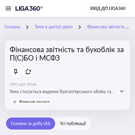
ВХІД ДО LIGA360
Головна
Теми в центрі уваги
Фінансова звітність та бухоблік за П(С)БО і МСФЗ
Фінансова звітність та бухоблік за
П(С)БО і МСФЗ
ПРО ЩО ТЕМА:
Тема стосується ведення бухгалтерського обліку та
складання фінансової звітності відповідно до
Фінансові послуги
національних і міжнародних стандартів
Головне за добу (AI)
Усі публікації