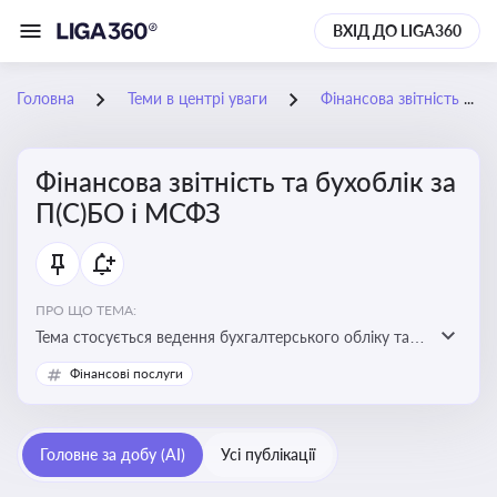
ВХІД ДО LIGA360
Головна
Теми в центрі уваги
Фінансова звітність та бухоблік за П(С)БО і МСФЗ
Фінансова звітність та бухоблік за
П(С)БО і МСФЗ
ПРО ЩО ТЕМА:
Тема стосується ведення бухгалтерського обліку та
складання фінансової звітності відповідно до
Фінансові послуги
національних і міжнародних стандартів
Головне за добу (AI)
Усі публікації