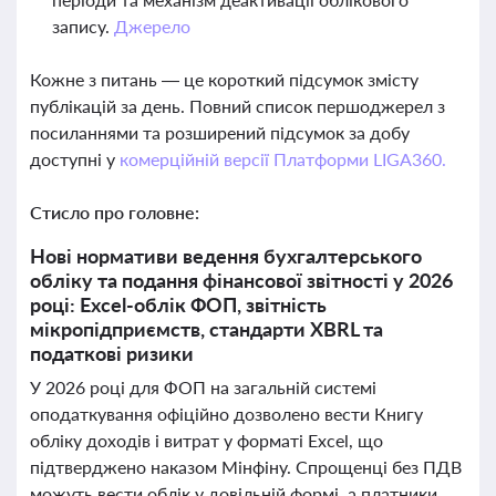
запису.
Джерело
Кожне з питань — це короткий підсумок змісту
публікацій за день. Повний список першоджерел з
посиланнями та розширений підсумок за добу
доступні у
комерційній версії Платформи LIGA360.
Стисло про головне:
Нові нормативи ведення бухгалтерського
обліку та подання фінансової звітності у 2026
році: Excel-облік ФОП, звітність
мікропідприємств, стандарти XBRL та
податкові ризики
У 2026 році для ФОП на загальній системі
оподаткування офіційно дозволено вести Книгу
обліку доходів і витрат у форматі Excel, що
підтверджено наказом Мінфіну. Спрощенці без ПДВ
можуть вести облік у довільній формі, а платники