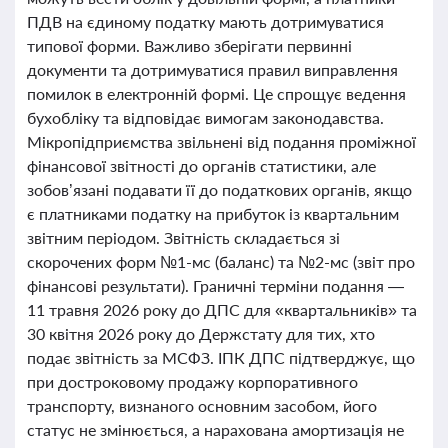
ПДВ на єдиному податку мають дотримуватися
типової форми. Важливо зберігати первинні
документи та дотримуватися правил виправлення
помилок в електронній формі. Це спрощує ведення
бухобліку та відповідає вимогам законодавства.
Мікропідприємства звільнені від подання проміжної
фінансової звітності до органів статистики, але
зобов’язані подавати її до податкових органів, якщо
є платниками податку на прибуток із квартальним
звітним періодом. Звітність складається зі
скорочених форм №1-мс (баланс) та №2-мс (звіт про
фінансові результати). Граничні терміни подання —
11 травня 2026 року до ДПС для «квартальників» та
30 квітня 2026 року до Держстату для тих, хто
подає звітність за МСФЗ. ІПК ДПС підтверджує, що
при достроковому продажу корпоративного
транспорту, визнаного основним засобом, його
статус не змінюється, а нарахована амортизація не