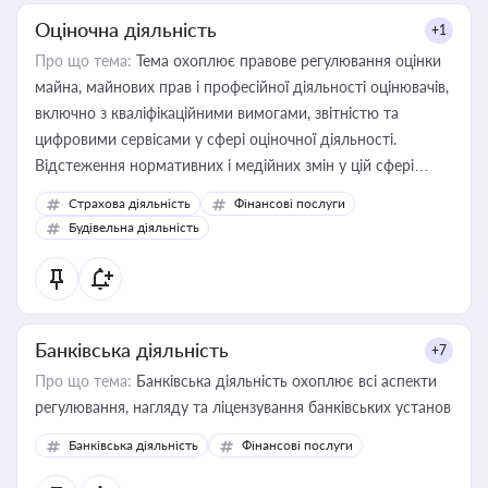
Оціночна діяльність
+1
Про що тема:
Тема охоплює правове регулювання оцінки
майна, майнових прав і професійної діяльності оцінювачів,
включно з кваліфікаційними вимогами, звітністю та
цифровими сервісами у сфері оціночної діяльності.
Відстеження нормативних і медійних змін у цій сфері
корисне для власника бізнесу, керівника, юриста або
Страхова діяльність
Фінансові послуги
бухгалтера під час оподаткування, приватизації, оренди
Будівельна діяльність
державного майна, корпоративних угод і перевірки
статусу суб'єктів оціночної діяльності
Банківська діяльність
+7
Про що тема:
Банківська діяльність охоплює всі аспекти
регулювання, нагляду та ліцензування банківських установ
Банківська діяльність
Фінансові послуги