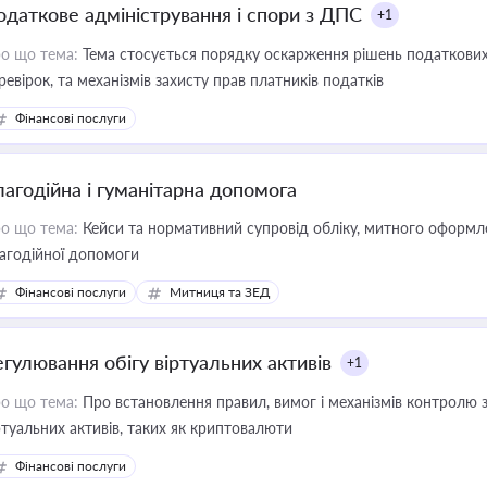
одаткове адміністрування і спори з ДПС
+1
о що тема:
Тема стосується порядку оскарження рішень податкових
ревірок, та механізмів захисту прав платників податків
Фінансові послуги
лагодійна і гуманітарна допомога
о що тема:
Кейси та нормативний супровід обліку, митного оформлен
агодійної допомоги
Фінансові послуги
Митниця та ЗЕД
егулювання обігу віртуальних активів
+1
о що тема:
Про встановлення правил, вимог і механізмів контролю 
ртуальних активів, таких як криптовалюти
Фінансові послуги