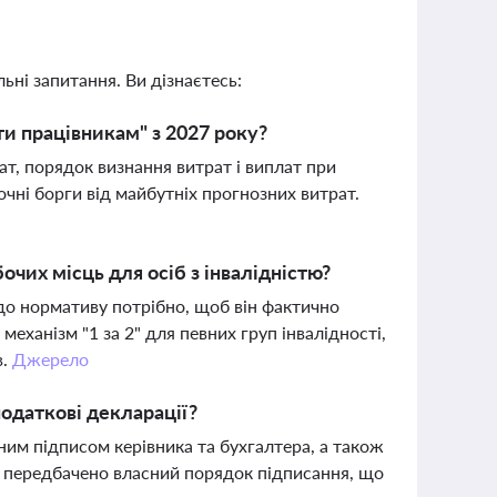
ьні запитання. Ви дізнаєтесь:
и працівникам" з 2027 року?
т, порядок визнання витрат і виплат при
очні борги від майбутніх прогнозних витрат.
чих місць для осіб з інвалідністю?
до нормативу потрібно, щоб він фактично
еханізм "1 за 2" для певних груп інвалідності,
в.
Джерело
одаткові декларації?
ним підписом керівника та бухгалтера, а також
в передбачено власний порядок підписання, що