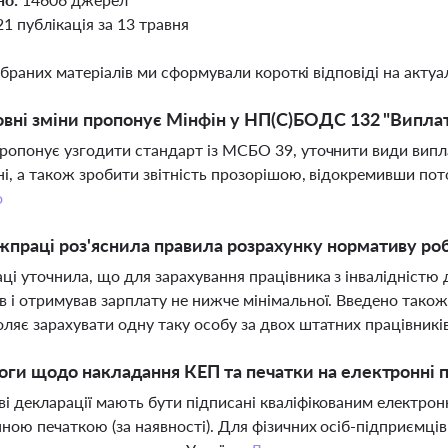
21 публікація за 13 травня
ібраних матеріалів ми сформували короткі відповіді на актуал
овні зміни пропонує Мінфін у НП(С)БОДС 132 "Виплат
ропонує узгодити стандарт із МСБО 39, уточнити види випла
ні, а також зробити звітність прозорішою, відокремивши пот
о
праці роз'яснила правила розрахунку нормативу робо
і уточнила, що для зарахування працівника з інвалідністю 
 і отримував зарплату не нижче мінімальної. Введено також м
ляє зарахувати одну таку особу за двох штатних працівникі
оги щодо накладання КЕП та печатки на електронні п
і декларації мають бути підписані кваліфікованим електрон
ною печаткою (за наявності). Для фізичних осіб-підприємці