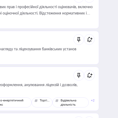
х прав і професійної діяльності оцінювачів, включно
і оціночної діяльності. Відстеження нормативних і
иста або бухгалтера під час оподаткування,
 статусу суб'єктів оціночної діяльності
нагляду та ліцензування банківських установ
оформлення, анулювання ліцензій і дозволів,
о-енергетичний
Торгівля
Будівельна
+2
кс
діяльність