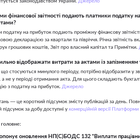
тується законодавством України.
Джерело
ми фінансової звітності подають платники податку н
ртами?
 податку на прибуток подають проміжну фінансову звітність 
ковою декларацією за квартали та півріччя. Річна звітність в
 рух грошових коштів, Звіт про власний капітал та Примітки.
ильно відображати витрати за актами із запізненням
 що стосуються минулого періоду, потрібно відобразити у зв
 а не у періоді отримання акта. Для цього складають бухга
ію з податку на прибуток.
Джерело
тань — це короткий підсумок змісту публікацій за день. По
 підсумок за добу доступні у
комерційній версії Платформи
 головне:
опонує оновлення НП(С)БОДС 132 "Виплати працівник