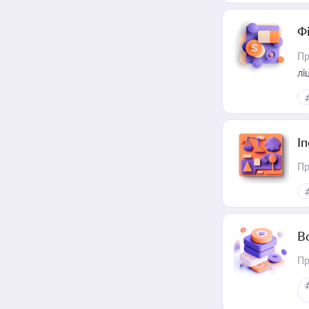
Ф
Пр
лі
І
Пр
В
Пр