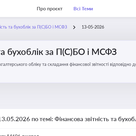
Про проєкт
Всі Теми
ість та бухоблік за П(С)БО і МСФЗ
13-05-2026
та бухоблік за П(С)БО і МСФЗ
хгалтерського обліку та складання фінансової звітності відповідно 
13.05.2026 по темі: Фінансова звітність та бухо
но:
14606 джерел