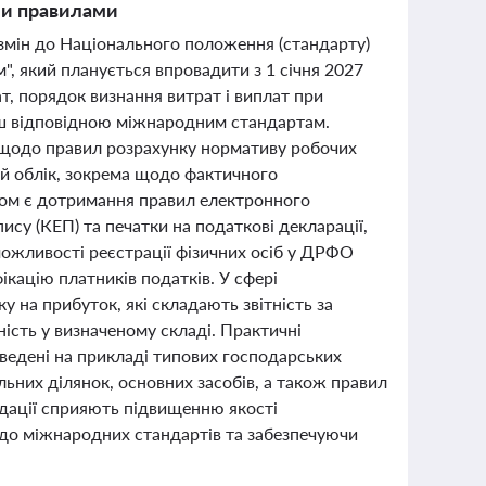
ими правилами
 змін до Національного положення (стандарту)
", який планується впровадити з 1 січня 2027
, порядок визнання витрат і виплат при
льш відповідною міжнародним стандартам.
 щодо правил розрахунку нормативу робочих
кий облік, зокрема щодо фактичного
том є дотримання правил електронного
су (КЕП) та печатки на податкові декларації,
ожливості реєстрації фізичних осіб у ДРФО
ікацію платників податків. У сфері
у на прибуток, які складають звітність за
ість у визначеному складі. Практичні
аведені на прикладі типових господарських
ьних ділянок, основних засобів, а також правил
ндації сприяють підвищенню якості
її до міжнародних стандартів та забезпечуючи