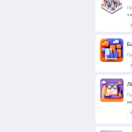
Пр
з 
ме
пр
Ба
Пр
Лі
Пр
не