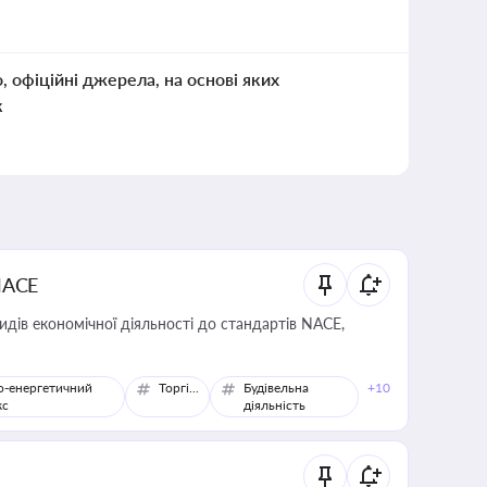
о, офіційні джерела, на основі яких
к
NACE
идів економічної діяльності до стандартів NACE,
о-енергетичний
Торгівля
Будівельна
+10
кс
діяльність