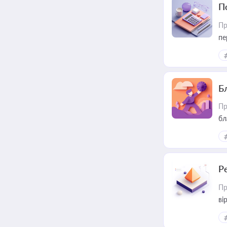
П
Пр
пе
Б
Пр
бл
Р
Пр
ві