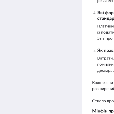
регламен
Які фор
станда
Платники
із подат
Звіт про
Як прав
Витрати,
помилки,
декларац
Кожне з пи
розширений
Стисло про
Мінфін пр