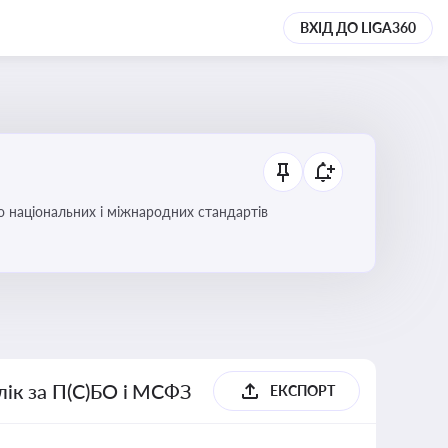
ВХІД ДО LIGA360
до національних і міжнародних стандартів
блік за П(С)БО і МСФЗ
ЕКСПОРТ