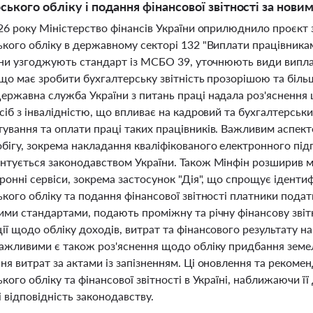
ського обліку і подання фінансової звітності за нов
026 року Міністерство фінансів України оприлюднило проєкт
кого обліку в державному секторі 132 "Виплати працівникам
міни узгоджують стандарт із МСБО 39, уточнюють види виплат
, що має зробити бухгалтерську звітність прозорішою та бі
ержавна служба України з питань праці надала роз'яснення
сіб з інвалідністю, що впливає на кадровий та бухгалтерсь
ування та оплати праці таких працівників. Важливим аспек
ігу, зокрема накладання кваліфікованого електронного підпи
нтується законодавством України. Також Мінфін розширив м
ронні сервіси, зокрема застосунок "Дія", що спрощує ідентиф
кого обліку та подання фінансової звітності платники податк
ми стандартами, подають проміжну та річну фінансову звітн
ї щодо обліку доходів, витрат та фінансового результату н
Важливими є також роз'яснення щодо обліку придбання земел
ня витрат за актами із запізненням. Ці оновлення та рекоме
кого обліку та фінансової звітності в Україні, наближаючи 
і відповідність законодавству.