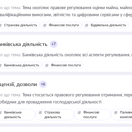
о що тема:
Тема охоплює правове регулювання оцінки майна, майнови
кваліфікаційними вимогами, звітністю та цифровими сервісами у сфер
дійних змін у цій сфері корисне для власника бізнесу, керівника, юр
Страхова діяльність
Фінансові послуги
Будівельна діяльність
иватизації, оренди державного майна, корпоративних угод і перевірки
нківська діяльність
+7
о що тема:
Банківська діяльність охоплює всі аспекти регулювання, 
Банківська діяльність
Фінансові послуги
цензії, дозволи
+6
о що тема:
Тема стосується правового регулювання отримання, пере
обхідних для провадження господарської діяльності
Банківська
Страхова
Фінансові
Паливн
діяльність
діяльність
послуги
компле