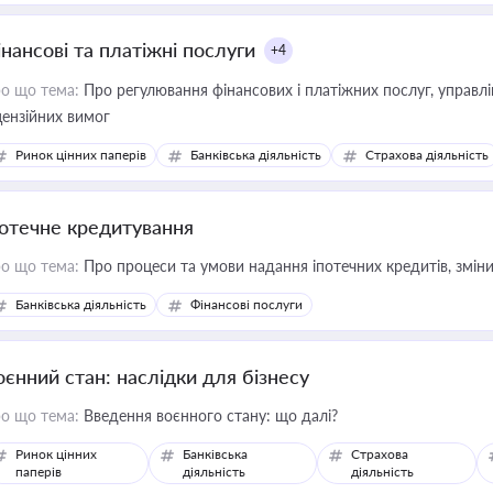
інансові та платіжні послуги
+4
о що тема:
Про регулювання фінансових і платіжних послуг, управління коштами, приймання платежів та дотримання
цензійних вимог
Ринок цінних паперів
Банківська діяльність
Страхова діяльність
потечне кредитування
о що тема:
Про процеси та умови надання іпотечних кредитів, зміни
Банківська діяльність
Фінансові послуги
оєнний стан: наслідки для бізнесу
о що тема:
Введення воєнного стану: що далі?
Ринок цінних
Банківська
Страхова
паперів
діяльність
діяльність