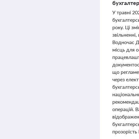
бухгалтер
У травні 2
бухгалтерсь
року. Ці з
звільненні
Водночас Д
місць для о
працевлашт
документооб
що регламе
через елект
бухгалтерсь
національни
рекомендаці
операцій. 
відображен
бухгалтерсь
прозорість 