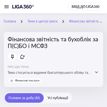
ВХІД ДО LIGA360
Головна
Теми в центрі уваги
Фінансова звітність та бухоблік за П(С)БО і МСФЗ
Фінансова звітність та бухоблік за
П(С)БО і МСФЗ
ПРО ЩО ТЕМА:
Тема стосується ведення бухгалтерського обліку та
складання фінансової звітності відповідно до
Фінансові послуги
національних і міжнародних стандартів
Головне за добу (AI)
Усі публікації