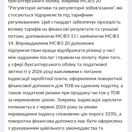
бухгалтерського обліку, зокрема МСФЗ 20
"Регуляторні активи та регуляторні зобов'язання", які
стосуються підприємств під тарифним
регулюванням. Цей стандарт забезпечує прозорість
впливу тарифів на фінансові результати та грошові
потоки, доповнюючи МСФЗ 15 і замінюючи МСФЗ
14. Впровадження МСФЗ 20 допоможе
підприємствам краще відображати різниці у часі
між наданням послуг і правом на оплату. Крім того,
у сфері бухгалтерського обліку та податкової
звітності у 2026 році важливими є питання
індексації заробітної плати, оформлення поворотної
фінансової допомоги для ТОВ на єдиному податку, а
також податкові ризики при продажу часток у ТОВ
за неринковою ціною. Зокрема, індексація зарплати
починається з червня 2026 року за умови
перевищення індексу споживчих цін порогу 103%, а
поворотна фінансова допомога має бути оформлена
з урахуванням цивільного законодавства та