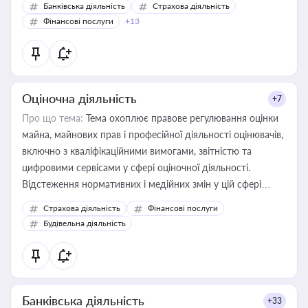
Банківська діяльність
Страхова діяльність
Фінансові послуги
+13
Оціночна діяльність
+7
Про що тема:
Тема охоплює правове регулювання оцінки
майна, майнових прав і професійної діяльності оцінювачів,
включно з кваліфікаційними вимогами, звітністю та
цифровими сервісами у сфері оціночної діяльності.
Відстеження нормативних і медійних змін у цій сфері
корисне для власника бізнесу, керівника, юриста або
Страхова діяльність
Фінансові послуги
бухгалтера під час оподаткування, приватизації, оренди
Будівельна діяльність
державного майна, корпоративних угод і перевірки
статусу суб'єктів оціночної діяльності
Банківська діяльність
+33