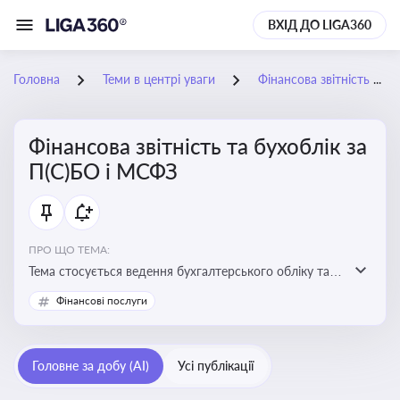
ВХІД ДО LIGA360
Головна
Теми в центрі уваги
Фінансова звітність та бухоблік за П(С)БО і МСФЗ
Фінансова звітність та бухоблік за
П(С)БО і МСФЗ
ПРО ЩО ТЕМА:
Тема стосується ведення бухгалтерського обліку та
складання фінансової звітності відповідно до
Фінансові послуги
національних і міжнародних стандартів
Головне за добу (AI)
Усі публікації