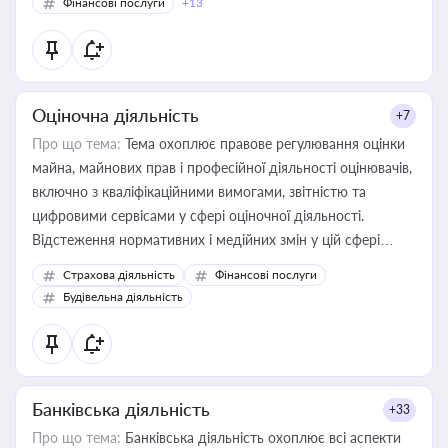
Фінансові послуги
+13
Оціночна діяльність
+7
Про що тема:
Тема охоплює правове регулювання оцінки
майна, майнових прав і професійної діяльності оцінювачів,
включно з кваліфікаційними вимогами, звітністю та
цифровими сервісами у сфері оціночної діяльності.
Відстеження нормативних і медійних змін у цій сфері
корисне для власника бізнесу, керівника, юриста або
Страхова діяльність
Фінансові послуги
бухгалтера під час оподаткування, приватизації, оренди
Будівельна діяльність
державного майна, корпоративних угод і перевірки
статусу суб'єктів оціночної діяльності
Банківська діяльність
+33
Про що тема:
Банківська діяльність охоплює всі аспекти