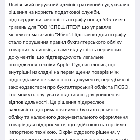
Львівський окружний адміністративний суд ухвалив
рішення на користь податкової служби,
підтвердивши законність штрафу понад 535 тисяч
гривень для ТОВ "СПЕШЛТЕХ", що управляє
мережею магазинів "Ябко". Підставою для штрафу
стало порушення правил бухгалтерського обліку
товарних залишків, а саме відсутність первинних
документів, що підтверджують легальне
походження техніки Apple. Суд наголосив, що
внутрішні накладні на переміщення товарів між
підрозділами не замінюють документи, передбачені
законодавством про бухгалтерський облік та ПСБО,
і не можуть слугувати підставою для уникнення
відповідальності. Це рішення підкреслює
важливість дотримання вимог бухгалтерського
обліку та належного документального оформлення
товарів для підприємств, що здійснюють торгівлю
імпортною технікою. Окрім судового рішення, у
податковому середовищі анонсовано низку освітніх