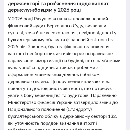
держсекторі та роз'яснення щодо виплат
держслужбовцям у 2026 році
У 2026 році Рахункова палата провела перший
фінансовий аудит Верховного Суду, виявивши
суттєві, хоча й не всеохоплюючі, невідповідності у
бухгалтерському обліку та фінансовій звітності за
2025 рік. Зокрема, було зафіксовано заниження
вартості необоротних активів через неправильне
нарахування амортизації на будівлі, що є пам'ятками
культурної спадщини, а також проблеми з
оформленням земельних ділянок і обліком
державного майна. Ці порушення впливають на
повноту та достовірність звітності, що потребує
уваги з боку керівництва та аудиторів. Паралельно
Міністерство фінансів України затвердило зміни до
Національного положення (Стандарту)
бухгалтерського обліку в державному секторі 132,
які уточнюють порядок визнання витрат і
зобов'язань, а також порядок обліку виплат