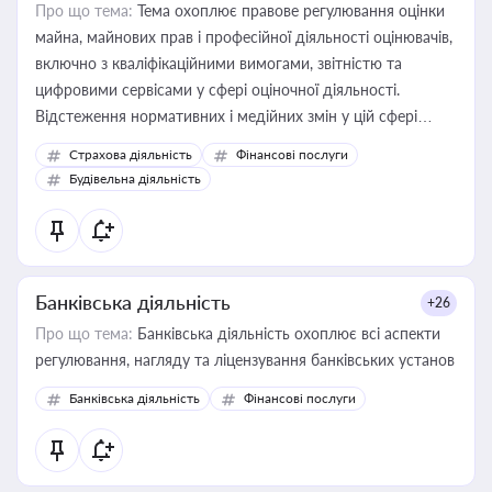
Про що тема:
Тема охоплює правове регулювання оцінки
майна, майнових прав і професійної діяльності оцінювачів,
включно з кваліфікаційними вимогами, звітністю та
цифровими сервісами у сфері оціночної діяльності.
Відстеження нормативних і медійних змін у цій сфері
корисне для власника бізнесу, керівника, юриста або
Страхова діяльність
Фінансові послуги
бухгалтера під час оподаткування, приватизації, оренди
Будівельна діяльність
державного майна, корпоративних угод і перевірки
статусу суб'єктів оціночної діяльності
Банківська діяльність
+26
Про що тема:
Банківська діяльність охоплює всі аспекти
регулювання, нагляду та ліцензування банківських установ
Банківська діяльність
Фінансові послуги