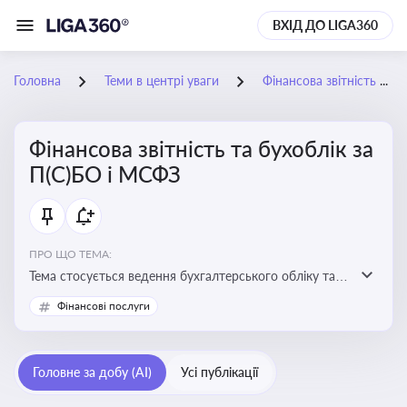
ВХІД ДО LIGA360
Головна
Теми в центрі уваги
Фінансова звітність та бухоблік за П(С)БО і МСФЗ
Фінансова звітність та бухоблік за
П(С)БО і МСФЗ
ПРО ЩО ТЕМА:
Тема стосується ведення бухгалтерського обліку та
складання фінансової звітності відповідно до
Фінансові послуги
національних і міжнародних стандартів
Головне за добу (AI)
Усі публікації