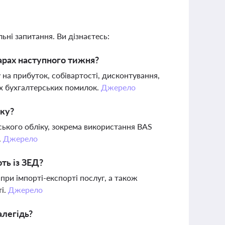
ьні запитання. Ви дізнаєтесь:
нарах наступного тижня?
у на прибуток, собівартості, дисконтування,
их бухгалтерських помилок.
Джерело
іку?
ерського обліку, зокрема використання BAS
.
Джерело
ть із ЗЕД?
ри імпорті-експорті послуг, а також
ті.
Джерело
алегідь?