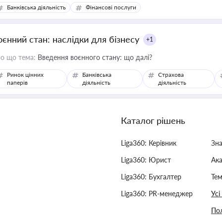
Банківська діяльність
Фінансові послуги
оєнний стан: наслідки для бізнесу
+1
о що тема:
Введення воєнного стану: що далі?
Ринок цінних
Банківська
Страхова
паперів
діяльність
діяльність
Каталог рішень
Liga360: Керівник
Зн
Liga360: Юрист
Ак
Liga360: Бухгалтер
Тем
Liga360: PR-менеджер
Усі
Пол