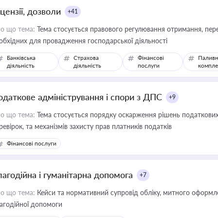
цензії, дозволи
+41
о що тема:
Тема стосується правового регулювання отримання, пере
обхідних для провадження господарської діяльності
Банківська
Страхова
Фінансові
Паливн
діяльність
діяльність
послуги
компле
одаткове адміністрування і спори з ДПС
+9
о що тема:
Тема стосується порядку оскарження рішень податкових
ревірок, та механізмів захисту прав платників податків
Фінансові послуги
лагодійна і гуманітарна допомога
+7
о що тема:
Кейси та нормативний супровід обліку, митного оформлен
агодійної допомоги