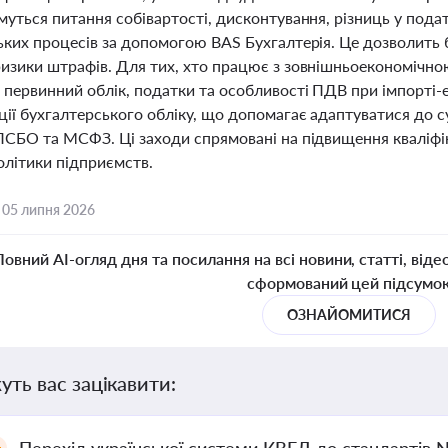
уться питання собівартості, дисконтування, різниць у подат
ьких процесів за допомогою BAS Бухгалтерія. Це дозволить
изики штрафів. Для тих, хто працює з зовнішньоекономічно
первинний облік, податки та особливості ПДВ при імпорті-е
ії бухгалтерського обліку, що допомагає адаптуватися до с
ПСБО та МСФЗ. Ці заходи спрямовані на підвищення кваліфік
олітики підприємств.
,
05 липня 2026
Повний AI-огляд дня та посилання на всі новини, статті, віде
сформований цей підсумо
ОЗНАЙОМИТИСЯ
уть вас зацікавити: