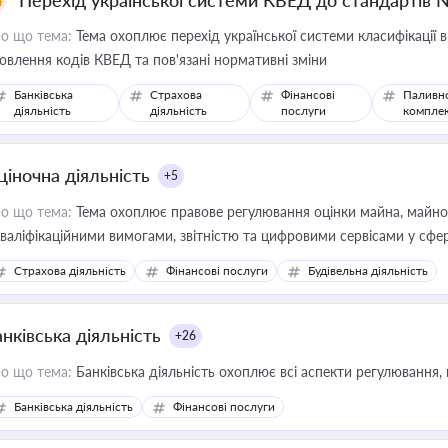
Перехід української системи КВЕД до стандартів 
о що тема:
Тема охоплює перехід української системи класифікації в
овлення кодів КВЕД та пов'язані нормативні зміни
Банківська
Страхова
Фінансові
Паливн
діяльність
діяльність
послуги
компле
ціночна діяльність
+5
о що тема:
Тема охоплює правове регулювання оцінки майна, майнови
кваліфікаційними вимогами, звітністю та цифровими сервісами у сфер
дійних змін у цій сфері корисне для власника бізнесу, керівника, юр
Страхова діяльність
Фінансові послуги
Будівельна діяльність
иватизації, оренди державного майна, корпоративних угод і перевірки
нківська діяльність
+26
о що тема:
Банківська діяльність охоплює всі аспекти регулювання, 
Банківська діяльність
Фінансові послуги