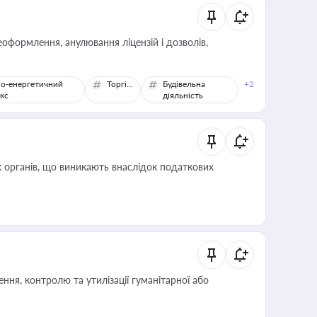
оформлення, анулювання ліцензій і дозволів,
о-енергетичний
Торгівля
Будівельна
+2
кс
діяльність
 органів, що виникають внаслідок податкових
ня, контролю та утилізації гуманітарної або