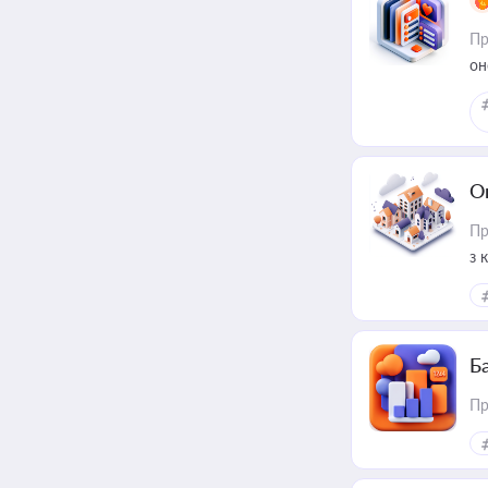
Пр
он
О
Пр
з 
ме
пр
Ба
Пр