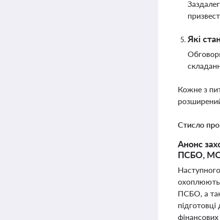
Заздалег
призвест
Які ста
Обговор
складанн
Кожне з пи
розширений
Стисло про
Анонс захо
ПСБО, МСФ
Наступного 
охоплюють а
ПСБО, а так
підготовці 
фінансових 