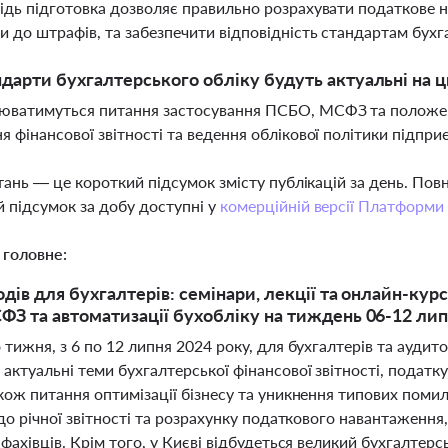
ідь підготовка дозволяє правильно розрахувати податкове 
и до штрафів, та забезпечити відповідність стандартам бухг
ндарти бухгалтерського обліку будуть актуальні на ц
юватимуться питання застосування ПСБО, МСФЗ та положень
я фінансової звітності та ведення облікової політики підпри
тань — це короткий підсумок змісту публікацій за день. По
 підсумок за добу доступні у
комерційній версії Платформи
 головне:
дів для бухгалтерів: семінари, лекції та онлайн-курс
З та автоматизації бухобліку на тиждень 06-12 лип
тижня, з 6 по 12 липня 2024 року, для бухгалтерів та аудит
ктуальні теми бухгалтерської фінансової звітності, податку 
ож питання оптимізації бізнесу та уникнення типових помил
до річної звітності та розрахунку податкового навантаженн
фахівців. Крім того, у Києві відбудеться великий бухгалтер