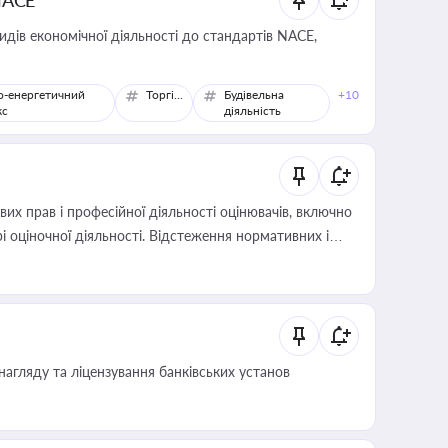
NACE
идів економічної діяльності до стандартів NACE,
о-енергетичний
Торгівля
Будівельна
+10
кс
діяльність
х прав і професійної діяльності оцінювачів, включно
і оціночної діяльності. Відстеження нормативних і
иста або бухгалтера під час оподаткування,
 статусу суб'єктів оціночної діяльності
нагляду та ліцензування банківських установ