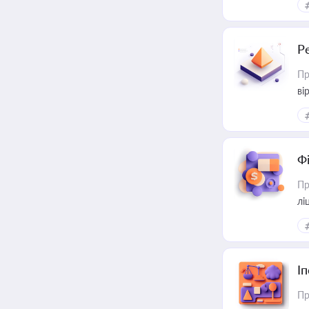
Р
Пр
ві
Ф
Пр
лі
І
Пр