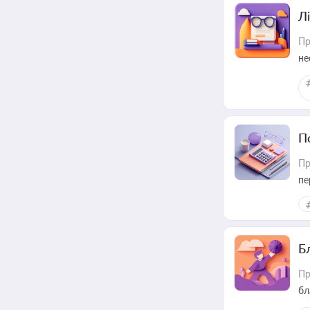
Лі
Пр
не
П
Пр
пе
Б
Пр
бл