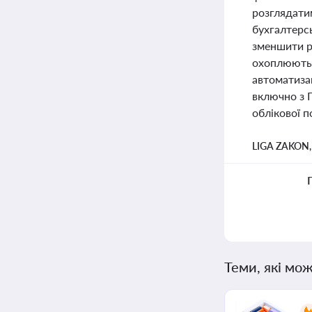
розглядатим
бухгалтерс
зменшити р
охоплюють 
автоматизац
включно з 
облікової п
LIGA ZAKON
Теми, які мож