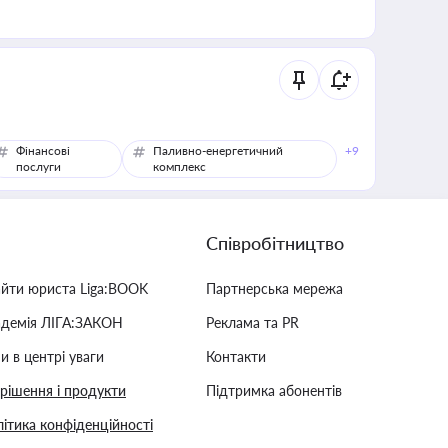
Фінансові
Паливно-енергетичний
+9
послуги
комплекс
Співробітництво
айти юриста Liga:BOOK
Партнерська мережа
адемія ЛІГА:ЗАКОН
Реклама та PR
и в центрі уваги
Контакти
 рішення і продукти
Підтримка абонентів
ітика конфіденційності