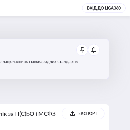
ВХІД ДО LIGA360
до національних і міжнародних стандартів
блік за П(С)БО і МСФЗ
ЕКСПОРТ