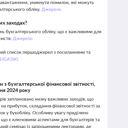
навантаження, уникнути помилок, які можуть
алтерського обліку.
Джерело
их заходах?
 бухгалтерського обліку, що є важливими для
ємств.
Джерело
вний список першоджерел з посиланнями та
 LIGA360.
и з бухгалтерської фінансової звітності,
ня 2024 року
орів заплановано низку важливих заходів, що
на прибуток, складання фінансової звітності за
ок у бухобліку. Особливу увагу приділено
я, що є ключовими аспектами для бухгалтерів та
ський семінар із запрошеними лекторами, де