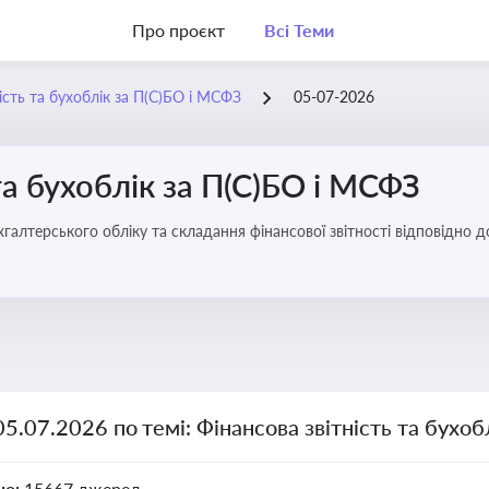
Про проєкт
Всі Теми
ість та бухоблік за П(С)БО і МСФЗ
05-07-2026
та бухоблік за П(С)БО і МСФЗ
хгалтерського обліку та складання фінансової звітності відповідно 
05.07.2026 по темі: Фінансова звітність та бухо
но:
15667 джерел