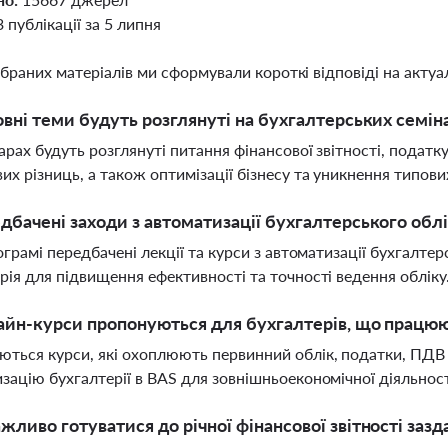
3 публікації за 5 липня
ібраних матеріалів ми сформували короткі відповіді на актуал
овні теми будуть розглянуті на бухгалтерських семі
арах будуть розглянуті питання фінансової звітності, податк
их різниць, а також оптимізації бізнесу та уникнення типов
дбачені заходи з автоматизації бухгалтерського обл
рограмі передбачені лекції та курси з автоматизації бухгалт
рія для підвищення ефективності та точності ведення обліку
айн-курси пропонуються для бухгалтерів, що працюю
ться курси, які охоплюють первинний облік, податки, ПДВ п
зацію бухгалтерії в BAS для зовнішньоекономічної діяльнос
жливо готуватися до річної фінансової звітності зазд