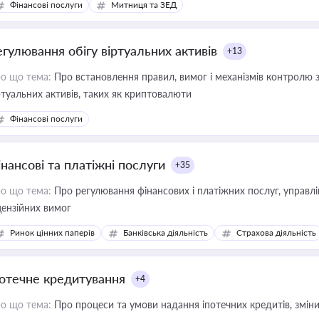
Фінансові послуги
Митниця та ЗЕД
егулювання обігу віртуальних активів
+13
о що тема:
Про встановлення правил, вимог і механізмів контролю 
ртуальних активів, таких як криптовалюти
Фінансові послуги
інансові та платіжні послуги
+35
о що тема:
Про регулювання фінансових і платіжних послуг, управління коштами, приймання платежів та дотримання
цензійних вимог
Ринок цінних паперів
Банківська діяльність
Страхова діяльність
потечне кредитування
+4
о що тема:
Про процеси та умови надання іпотечних кредитів, зміни