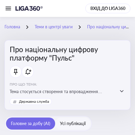
ВХІД ДО LIGA360
Головна
Теми в центрі уваги
Про національну цифрову платформу "Пульс"
Про національну цифрову
платформу "Пульс"
ПРО ЩО ТЕМА:
Тема стосується створення та впровадження
цифрової платформи «Пульс», яка має на меті
Державна служба
забезпечити ефективну, прозору і зручну взаємодію
бізнесу з органами виконавчої влади
Головне за добу (AI)
Усі публікації