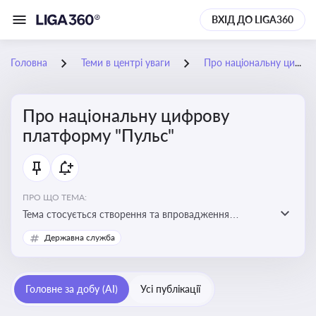
ВХІД ДО LIGA360
Головна
Теми в центрі уваги
Про національну цифрову платформу "Пульс"
Про національну цифрову
платформу "Пульс"
ПРО ЩО ТЕМА:
Тема стосується створення та впровадження
цифрової платформи «Пульс», яка має на меті
Державна служба
забезпечити ефективну, прозору і зручну взаємодію
бізнесу з органами виконавчої влади
Головне за добу (AI)
Усі публікації