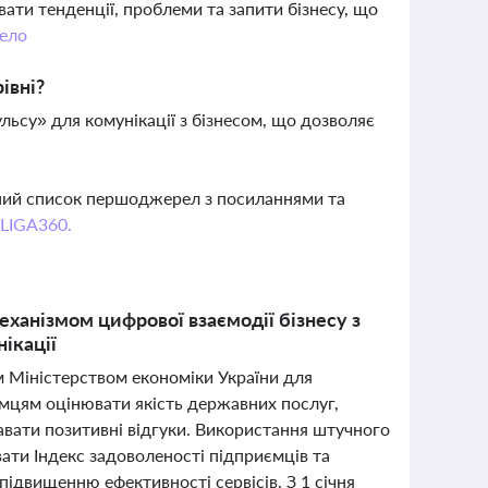
ати тенденції, проблеми та запити бізнесу, що
ело
івні?
льсу» для комунікації з бізнесом, що дозволяє
вний список першоджерел з посиланнями та
 LIGA360.
ханізмом цифрової взаємодії бізнесу з
ікації
 Міністерством економіки України для
ємцям оцінювати якість державних послуг,
авати позитивні відгуки. Використання штучного
ати Індекс задоволеності підприємців та
ідвищенню ефективності сервісів. З 1 січня