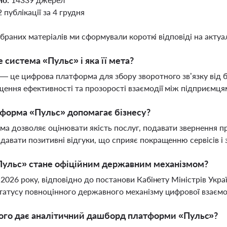
2 публікації за 4 грудня
ібраних матеріалів ми сформували короткі відповіді на актуал
 система «Пульс» і яка її мета?
— це цифрова платформа для збору зворотного зв’язку від б
ення ефективності та прозорості взаємодії між підприємц
форма «Пульс» допомагає бізнесу?
а дозволяє оцінювати якість послуг, подавати звернення пр
давати позитивні відгуки, що сприяє покращенню сервісів 
Пульс» стане офіційним державним механізмом?
я 2026 року, відповідно до постанови Кабінету Міністрів Ук
татусу повноцінного державного механізму цифрової взаємод
ого дає аналітичний дашборд платформи «Пульс»?