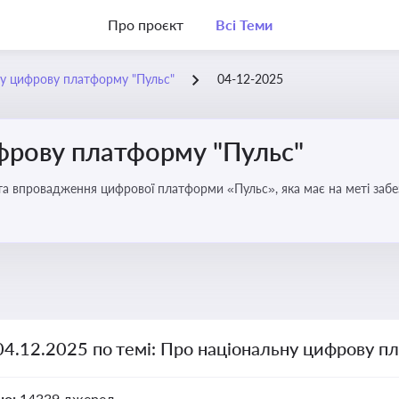
Про проєкт
Всі Теми
у цифрову платформу "Пульс"
04-12-2025
фрову платформу "Пульс"
та впровадження цифрової платформи «Пульс», яка має на меті забе
чої влади
04.12.2025 по темі: Про національну цифрову п
но:
14339 джерел