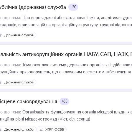
ублічна (державна) служба
+20
о що тема:
Про впроваджені або заплановані зміни, аналітика судо
садовців, вплив новацій на організаційну структуру, трудові віднос
Державна служба
іяльність антикорупційних органів НАБУ, САП, НАЗК,
о що тема:
Тема охоплює систему державних органів, які здійснюють
рупційних правопорушень, що є ключовим елементом забезпечення п
 бізнесі
Державна служба
ісцеве самоврядування
+85
о що тема:
Організація та функціонування органів місцевої влади, я
нкції на рівні місцевих громад (міст, сіл, селищ)
Державна служба
ЖКГ, ОСББ