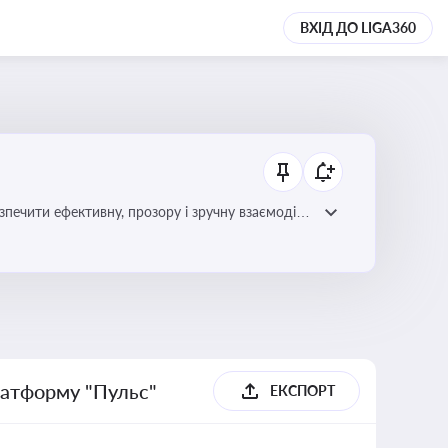
ВХІД ДО LIGA360
зпечити ефективну, прозору і зручну взаємодію
латформу "Пульс"
ЕКСПОРТ