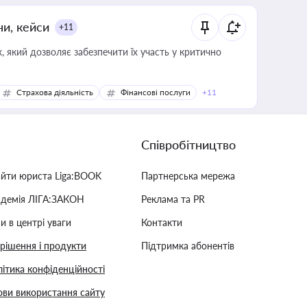
ни, кейси
+11
 який дозволяє забезпечити їх участь у критично
Страхова діяльність
Фінансові послуги
+11
Співробітництво
айти юриста Liga:BOOK
Партнерська мережа
адемія ЛІГА:ЗАКОН
Реклама та PR
и в центрі уваги
Контакти
 рішення і продукти
Підтримка абонентів
ітика конфіденційності
ви використання сайту