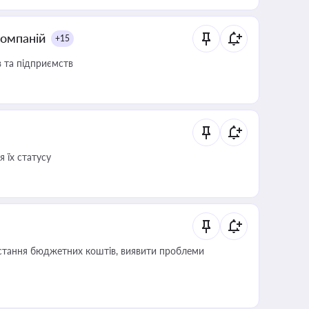
компаній
+15
в та підприємств
 їх статусу
истання бюджетних коштів, виявити проблеми