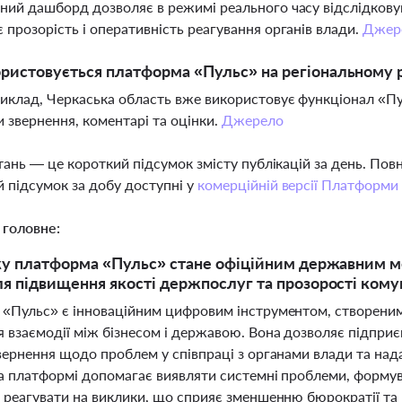
ний дашборд дозволяє в режимі реального часу відслідковув
 прозорість і оперативність реагування органів влади.
Джер
ристовується платформа «Пульс» на регіональному р
риклад, Черкаська область вже використовує функціонал «Пу
 звернення, коментарі та оцінки.
Джерело
тань — це короткий підсумок змісту публікацій за день. По
 підсумок за добу доступні у
комерційній версії Платформи
 головне:
ку платформа «Пульс» стане офіційним державним ме
я підвищення якості держпослуг та прозорості комун
«Пульс» є інноваційним цифровим інструментом, створеним
 взаємодії між бізнесом і державою. Вона дозволяє підпри
вернення щодо проблем у співпраці з органами влади та над
на платформі допомагає виявляти системні проблеми, формув
реагувати на виклики, що сприяє зменшенню бюрократії та п