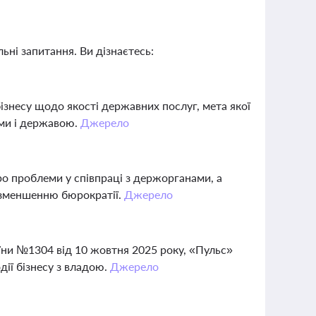
ьні запитання. Ви дізнаєтесь:
ізнесу щодо якості державних послуг, мета якої
ями і державою.
Джерело
о проблеми у співпраці з держорганами, а
і зменшенню бюрократії.
Джерело
раїни №1304 від 10 жовтня 2025 року, «Пульс»
ії бізнесу з владою.
Джерело