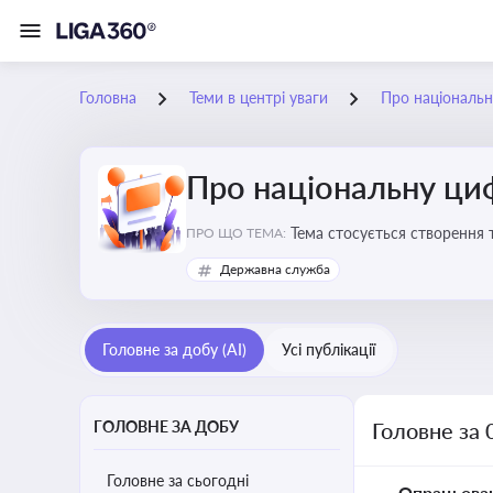
Головна
Теми в центрі уваги
Про національн
Про національну ци
Тема стосується створення 
ПРО ЩО ТЕМА:
бізнесу з органами виконав
Державна служба
Головне за добу (AI)
Усі публікації
ГОЛОВНЕ ЗА ДОБУ
Головне за 
Головне за сьогодні
Опрацьова