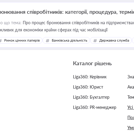
ронювання співробітників: категорії, процедура, термі
о що тема:
Про процес бронювання співробітників на підприємствах,
жливих для економіки країни сферах під час мобілізації
Ринок цінних паперів
Банківська діяльність
Державна служба
Каталог рішень
Liga360: Керівник
Зн
Liga360: Юрист
Ак
Liga360: Бухгалтер
Тем
Liga360: PR-менеджер
Усі
Пол
Умо