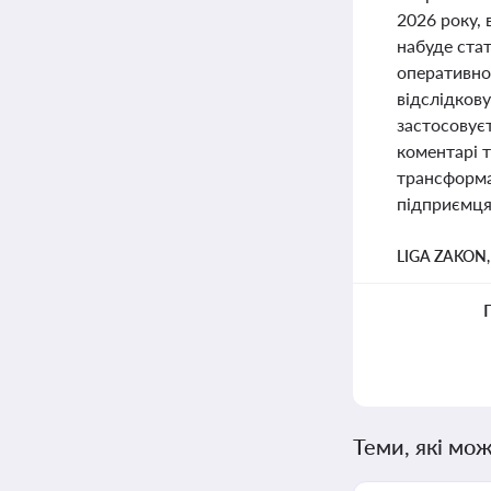
2026 року, 
набуде стат
оперативнос
відслідков
застосовуєт
коментарі т
трансформа
підприємця
LIGA ZAKON
Теми, які мож