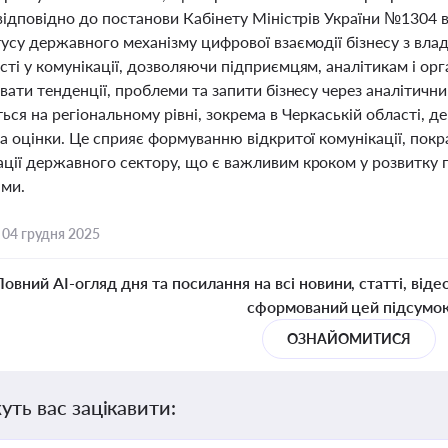
відповідно до постанови Кабінету Міністрів України №1304 
усу державного механізму цифрової взаємодії бізнесу з влад
ті у комунікації, дозволяючи підприємцям, аналітикам і ор
увати тенденції, проблеми та запити бізнесу через аналіти
ься на регіональному рівні, зокрема в Черкаській області, д
а оцінки. Це сприяє формуванню відкритої комунікації, пок
ції державного сектору, що є важливим кроком у розвитку
ми.
,
04 грудня 2025
Повний AI-огляд дня та посилання на всі новини, статті, віде
сформований цей підсумо
ОЗНАЙОМИТИСЯ
уть вас зацікавити: