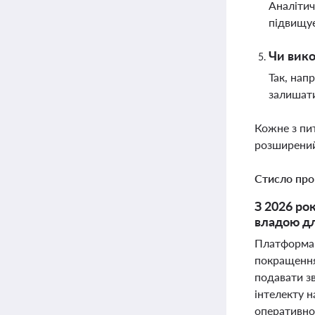
Аналітич
підвищує
Чи вико
Так, нап
залишати
Кожне з пи
розширений
Стисло про
З 2026 ро
владою дл
Платформа 
покращення
подавати з
інтелекту 
оперативно 