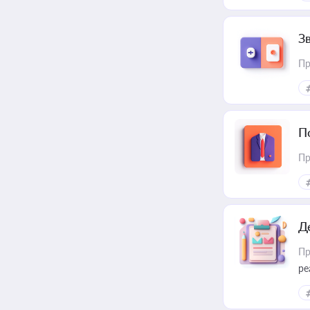
З
Пр
П
Пр
Д
Пр
ре