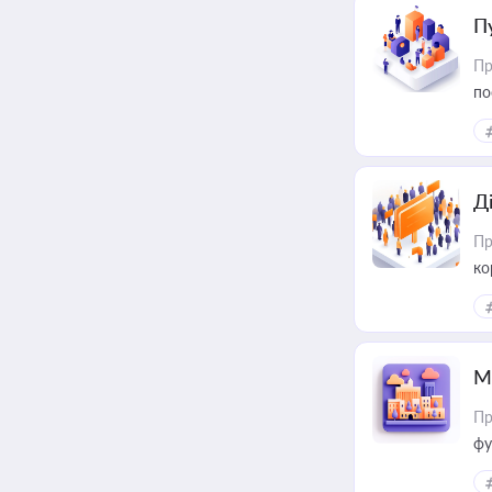
П
Пр
по
Д
Пр
ко
та
М
Пр
фу