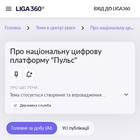
ВХІД ДО LIGA360
Головна
Теми в центрі уваги
Про національну цифрову платформу "Пульс"
Про національну цифрову
платформу "Пульс"
ПРО ЩО ТЕМА:
Тема стосується створення та впровадження
цифрової платформи «Пульс», яка має на меті
Державна служба
забезпечити ефективну, прозору і зручну взаємодію
бізнесу з органами виконавчої влади
Головне за добу (AI)
Усі публікації