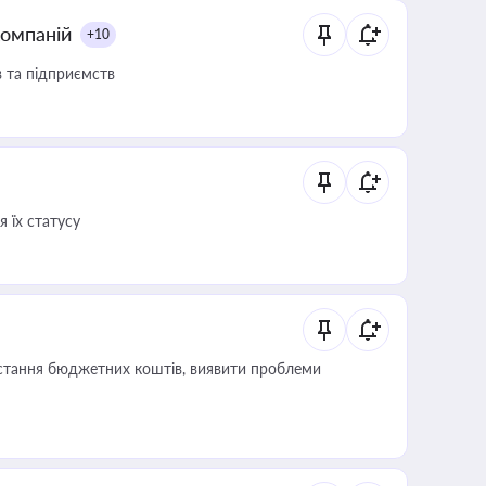
компаній
+10
в та підприємств
 їх статусу
истання бюджетних коштів, виявити проблеми