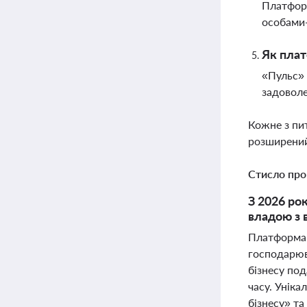
Платформ
особами
Як плат
«Пульс» 
задоволе
Кожне з пи
розширений
Стисло про
З 2026 ро
владою з 
Платформа 
господарюва
бізнесу под
часу. Уніка
бізнесу» та