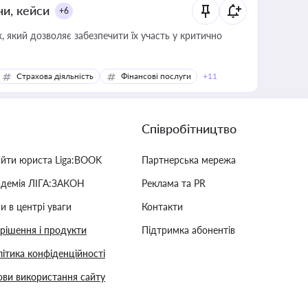
ни, кейси
+6
 який дозволяє забезпечити їх участь у критично
Страхова діяльність
Фінансові послуги
+11
Співробітництво
айти юриста Liga:BOOK
Партнерська мережа
адемія ЛІГА:ЗАКОН
Реклама та PR
и в центрі уваги
Контакти
 рішення і продукти
Підтримка абонентів
ітика конфіденційності
ви використання сайту