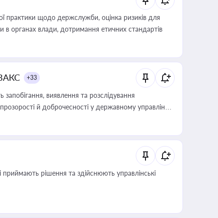
вої практики щодо держслужби, оцінка ризиків для
ини в органах влади, дотримання етичних стандартів
 ВАКС
+33
 запобігання, виявлення та розслідування
розорості й доброчесності у державному управлінні
кі приймають рішення та здійснюють управлінські