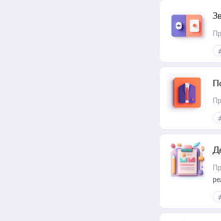
З
Пр
П
Пр
Д
Пр
ре