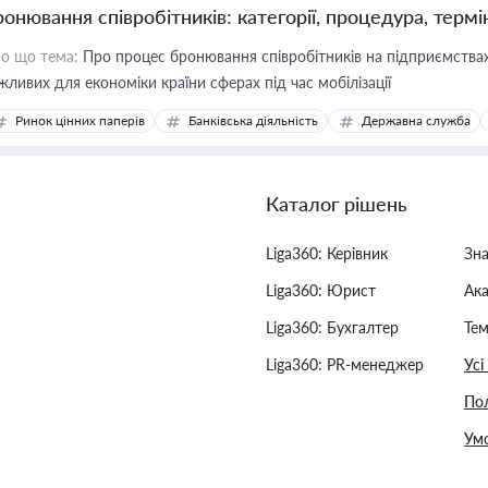
ронювання співробітників: категорії, процедура, термі
о що тема:
Про процес бронювання співробітників на підприємствах,
жливих для економіки країни сферах під час мобілізації
Ринок цінних паперів
Банківська діяльність
Державна служба
Каталог рішень
Liga360: Керівник
Зн
Liga360: Юрист
Ак
Liga360: Бухгалтер
Тем
Liga360: PR-менеджер
Усі
Пол
Умо