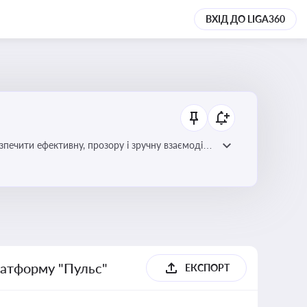
ВХІД ДО LIGA360
зпечити ефективну, прозору і зручну взаємодію
латформу "Пульс"
ЕКСПОРТ