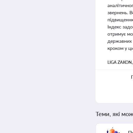
аналітичног
звернень. 
підвищенню 
Індекс задо
отримує мо
державних 
кроком у ц
LIGA ZAKON
Теми, які мож
П