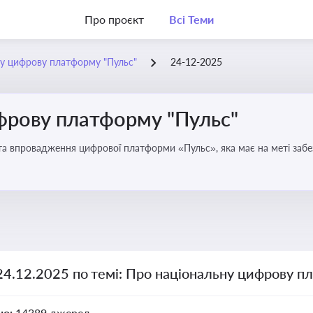
Про проєкт
Всі Теми
у цифрову платформу "Пульс"
24-12-2025
фрову платформу "Пульс"
та впровадження цифрової платформи «Пульс», яка має на меті забе
чої влади
24.12.2025 по темі: Про національну цифрову п
но:
14389 джерел