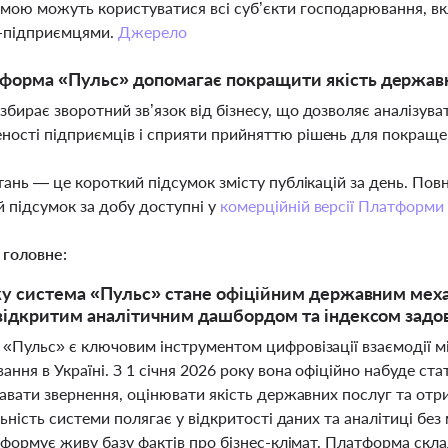
ою можуть користуватися всі суб’єкти господарювання, вк
-підприємцями.
Джерело
форма «Пульс» допомагає покращити якість держав
збирає зворотний зв’язок від бізнесу, що дозволяє аналізув
ності підприємців і сприяти прийняттю рішень для покращен
тань — це короткий підсумок змісту публікацій за день. По
 підсумок за добу доступні у
комерційній версії Платформи
 головне:
ку система «Пульс» стане офіційним державним механ
відкритим аналітичним дашбордом та індексом задо
«Пульс» є ключовим інструментом цифровізації взаємодії мі
ння в Україні. З 1 січня 2026 року вона офіційно набуде с
авати звернення, оцінювати якість державних послуг та отр
льність системи полягає у відкритості даних та аналітиці бе
 формує живу базу фактів про бізнес-клімат. Платформа скл