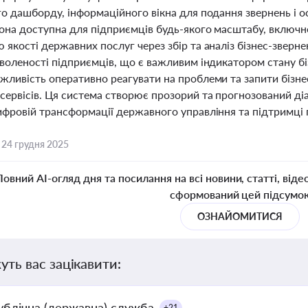
о дашборду, інформаційного вікна для подання звернень і о
Вона доступна для підприємців будь-якого масштабу, включн
якості державних послуг через збір та аналіз бізнес-зверн
воленості підприємців, що є важливим індикатором стану біз
жливість оперативно реагувати на проблеми та запити бізне
сервісів. Ця система створює прозорий та прогнозований ді
ифровій трансформації державного управління та підтримці 
,
24 грудня 2025
Повний AI-огляд дня та посилання на всі новини, статті, віде
сформований цей підсумо
ОЗНАЙОМИТИСЯ
уть вас зацікавити:
ублічна (державна) служба
+21