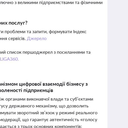
лючно з великими підприємствами та фізичними
них послуг?
ати проблеми та запити, формувати Індекс
ня сервісів.
Джерело
вний список першоджерел з посиланнями та
 LIGA360.
ізмом цифрової взаємодії бізнесу з
воленості підприємців
ж органами виконавчої влади та суб’єктами
татусу державного механізму, що дозволить
имувати зворотний зв’язок у режимі реального
з модерації, що гарантує автентичність «голосу
адається з трьох основних компонентів: