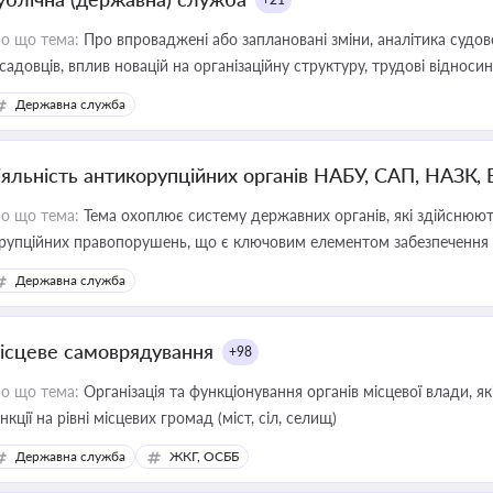
о що тема:
Про впроваджені або заплановані зміни, аналітика судо
садовців, вплив новацій на організаційну структуру, трудові віднос
Державна служба
іяльність антикорупційних органів НАБУ, САП, НАЗК,
о що тема:
Тема охоплює систему державних органів, які здійснюють
рупційних правопорушень, що є ключовим елементом забезпечення п
 бізнесі
Державна служба
ісцеве самоврядування
+98
о що тема:
Організація та функціонування органів місцевої влади, я
нкції на рівні місцевих громад (міст, сіл, селищ)
Державна служба
ЖКГ, ОСББ