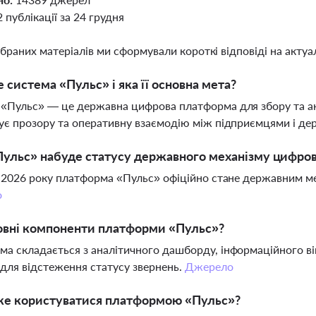
2 публікації за 24 грудня
ібраних матеріалів ми сформували короткі відповіді на актуал
 система «Пульс» і яка її основна мета?
«Пульс» — це державна цифрова платформа для збору та ана
ує прозору та оперативну взаємодію між підприємцями і д
ульс» набуде статусу державного механізму цифрово
я 2026 року платформа «Пульс» офіційно стане державним ме
о
овні компоненти платформи «Пульс»?
а складається з аналітичного дашборду, інформаційного ві
 для відстеження статусу звернень.
Джерело
же користуватися платформою «Пульс»?