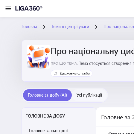
Головна
Теми в центрі уваги
Про національн
Про національну ци
Тема стосується створення 
ПРО ЩО ТЕМА:
бізнесу з органами виконав
Державна служба
Головне за добу (AI)
Усі публікації
ГОЛОВНЕ ЗА ДОБУ
Головне за 
Головне за сьогодні
Опрацьова