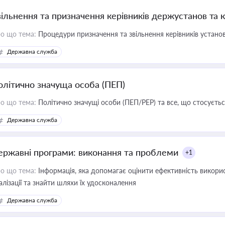
вільнення та призначення керівників держустанов та 
о що тема:
Процедури призначення та звільнення керівників устано
Державна служба
олітично значуща особа (ПЕП)
о що тема:
Політично значущі особи (ПЕП/PEP) та все, що стосується
Державна служба
ержавні програми: виконання та проблеми
+1
о що тема:
Інформація, яка допомагає оцінити ефективність викор
алізації та знайти шляхи їх удосконалення
Державна служба