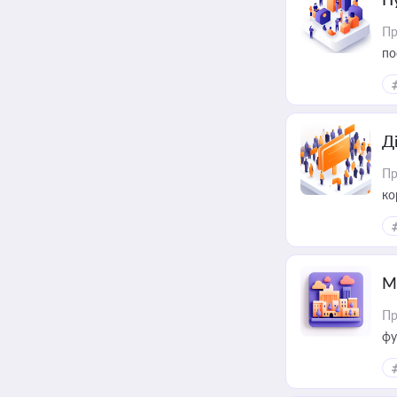
Пр
по
Д
Пр
ко
та
М
Пр
фу