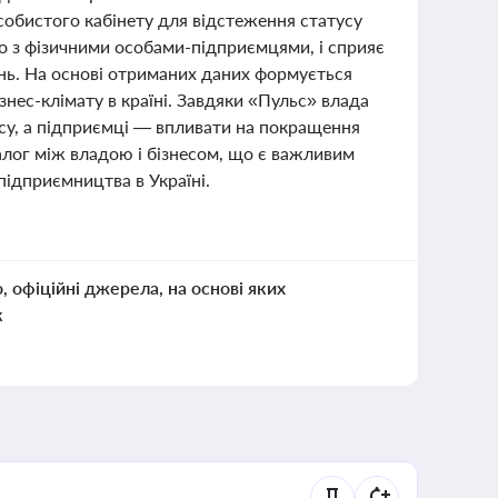
собистого кабінету для відстеження статусу
о з фізичними особами-підприємцями, і сприяє
ень. На основі отриманих даних формується
нес-клімату в країні. Завдяки «Пульс» влада
су, а підприємці — впливати на покращення
алог між владою і бізнесом, що є важливим
підприємництва в Україні.
о, офіційні джерела, на основі яких
к