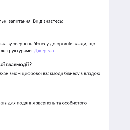
ьні запитання. Ви дізнаєтесь:
лізу звернень бізнесу до органів влади, що
ержструктурами.
Джерело
ї взаємодії?
ханізмом цифрової взаємодії бізнесу з владою.
кна для подання звернень та особистого