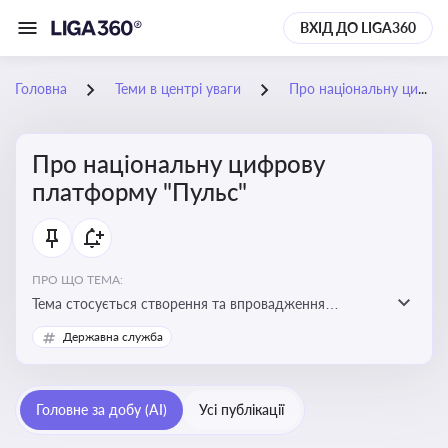
ВХІД ДО LIGA360
Головна
Теми в центрі уваги
Про національну цифрову платформу "Пульс"
Про національну цифрову
платформу "Пульс"
ПРО ЩО ТЕМА:
Тема стосується створення та впровадження
цифрової платформи «Пульс», яка має на меті
Державна служба
забезпечити ефективну, прозору і зручну взаємодію
бізнесу з органами виконавчої влади
Головне за добу (AI)
Усі публікації