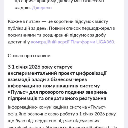
що сприяє кращому діалогу між бізнесом і
владою.
Джерело
Кожне з питань — це короткий підсумок змісту
публікацій за день. Повний список першоджерел з
посиланнями та розширений підсумок за добу
доступні у
комерційній версії Платформи LIGA360.
Стисло про головне:
З 1 січня 2026 року стартує
експериментальний проєкт цифровізації
взаємодії влади з бізнесом через
інформаційно-комунікаційну систему
«Пульс» для прозорого подання звернень
підприємців та оперативного реагування
Інформаційно-комунікаційна система «Пульс»
офіційно розпочне свою роботу з 1 січня 2026 року,
що було підтверджено під час підсумкових
зустрічей влади з бізнесом у Волинській області. Ця