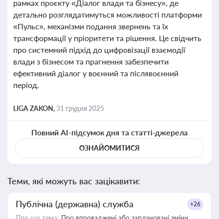
рамках проєкту «Діалог влади та бізнесу», де
детально розглядатимуться можливості платформи
«Пульс», механізми подання звернень та їх
трансформації у пріоритети та рішення. Це свідчить
про системний підхід до цифровізації взаємодії
влади з бізнесом та прагнення забезпечити
ефективний діалог у воєнний та післявоєнний
період.
LIGA ZAKON,
31 грудня 2025
Повний AI-підсумок дня та статті-джерела
ОЗНАЙОМИТИСЯ
Теми, які можуть вас зацікавити:
Публічна (державна) служба
+26
Про що тема:
Про впроваджені або заплановані зміни,