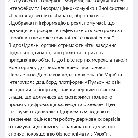
стану об'єктів генерації. Зокрема, застосування веб-
інтерфейсу та інформаційно-комунікаційної системи
«Пульс» дозволить збирати, обробляти та
відображати інформацію в реальному часі, що
підвищить прозорість і ефективність контролю за
виробництвом електричної та теплової енергії.
Відповідальні органи отримають чіткі завдання
щодо координації, контролю та сприяння
приєднанню об'єктів до інженерних мереж, а також
моніторингу дотримання вимог постанови.
Паралельно Державна податкова служба України
інтегрувала дашборд платформи «Пульс» на свій
офіційний вебпортал, ставши першим органом
влади, що долучився до експериментального
проєкту цифровізації взаємодії з бізнесом. Цей
інструмент дозволяє підприємцям подавати
звернення, оцінювати роботу державних сервісів,
отримувати допомогу та залишати відгуки, що
сприяє покращенню бізнес-клімату в Україні.