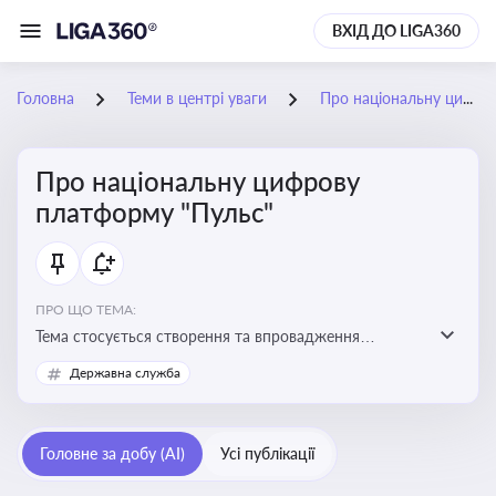
ВХІД ДО LIGA360
Головна
Теми в центрі уваги
Про національну цифрову платформу "Пульс"
Про національну цифрову
платформу "Пульс"
ПРО ЩО ТЕМА:
Тема стосується створення та впровадження
цифрової платформи «Пульс», яка має на меті
Державна служба
забезпечити ефективну, прозору і зручну взаємодію
бізнесу з органами виконавчої влади
Головне за добу (AI)
Усі публікації