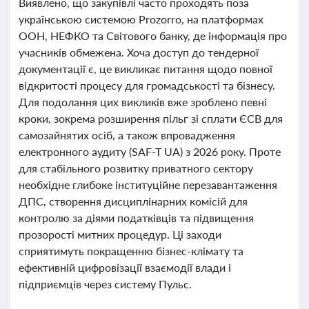
Виявлено, що закупівлі часто проходять поза
українською системою Prozorro, на платформах
ООН, НЕФКО та Світового банку, де інформація про
учасників обмежена. Хоча доступ до тендерної
документації є, це викликає питання щодо повної
відкритості процесу для громадськості та бізнесу.
Для подолання цих викликів вже зроблено певні
кроки, зокрема розширення пільг зі сплати ЄСВ для
самозайнятих осіб, а також впровадження
електронного аудиту (SAF-T UA) з 2026 року. Проте
для стабільного розвитку приватного сектору
необхідне глибоке інституційне перезавантаження
ДПС, створення дисциплінарних комісій для
контролю за діями податківців та підвищення
прозорості митних процедур. Ці заходи
сприятимуть покращенню бізнес-клімату та
ефективній цифровізації взаємодії влади і
підприємців через систему Пульс.