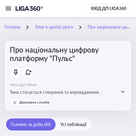
ВХІД ДО LIGA360
Головна
Теми в центрі уваги
Про національну цифрову платформу "Пульс"
Про національну цифрову
платформу "Пульс"
ПРО ЩО ТЕМА:
Тема стосується створення та впровадження
цифрової платформи «Пульс», яка має на меті
Державна служба
забезпечити ефективну, прозору і зручну взаємодію
бізнесу з органами виконавчої влади
Головне за добу (AI)
Усі публікації