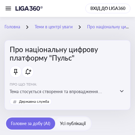
ВХІД ДО LIGA360
Головна
Теми в центрі уваги
Про національну цифрову платформу "Пульс"
Про національну цифрову
платформу "Пульс"
ПРО ЩО ТЕМА:
Тема стосується створення та впровадження
цифрової платформи «Пульс», яка має на меті
Державна служба
забезпечити ефективну, прозору і зручну взаємодію
бізнесу з органами виконавчої влади
Головне за добу (AI)
Усі публікації