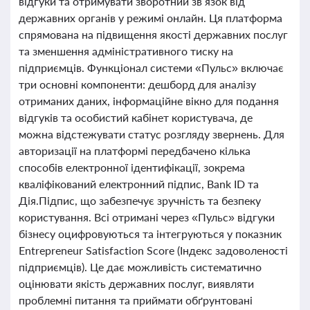
відгуки та отримувати зворотний зв’язок від
державних органів у режимі онлайн. Ця платформа
спрямована на підвищення якості державних послуг
та зменшення адміністративного тиску на
підприємців. Функціонал системи «Пульс» включає
три основні компоненти: дешборд для аналізу
отриманих даних, інформаційне вікно для подання
відгуків та особистий кабінет користувача, де
можна відстежувати статус розгляду звернень. Для
авторизації на платформі передбачено кілька
способів електронної ідентифікації, зокрема
кваліфікований електронний підпис, Bank ID та
Дія.Підпис, що забезпечує зручність та безпеку
користування. Всі отримані через «Пульс» відгуки
бізнесу оцифровуються та інтегруються у показник
Entrepreneur Satisfaction Score (Індекс задоволеності
підприємців). Це дає можливість систематично
оцінювати якість державних послуг, виявляти
проблемні питання та приймати обґрунтовані