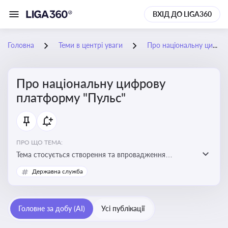
ВХІД ДО LIGA360
Головна
Теми в центрі уваги
Про національну цифрову платформу "Пульс"
Про національну цифрову
платформу "Пульс"
ПРО ЩО ТЕМА:
Тема стосується створення та впровадження
цифрової платформи «Пульс», яка має на меті
Державна служба
забезпечити ефективну, прозору і зручну взаємодію
бізнесу з органами виконавчої влади
Головне за добу (AI)
Усі публікації