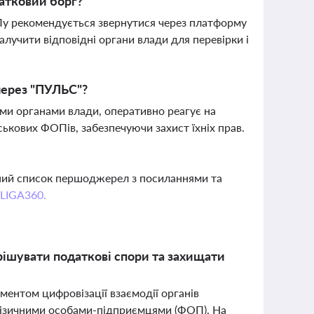
атковий борг?
Пу рекомендується звернутися через платформу
учити відповідні органи влади для перевірки і
через "ПУЛЬС"?
и органами влади, оперативно реагує на
ькових ФОПів, забезпечуючи захист їхніх прав.
вний список першоджерел з посиланнями та
 LIGA360.
ішувати податкові спори та захищати
ентом цифровізації взаємодії органів
 фізичними особами-підприємцями (ФОП). На