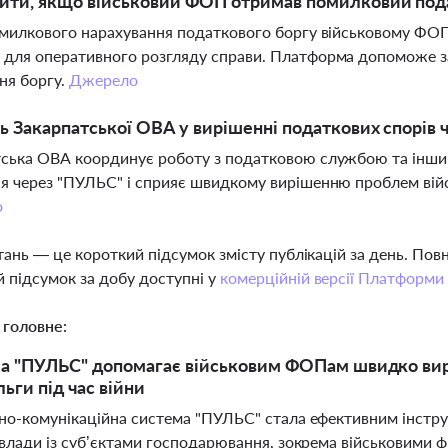
ити, якщо військовий ФОП отримав помилковий под
омилкового нарахування податкового боргу військовому ФО
для оперативного розгляду справи. Платформа допоможе зал
ня боргу.
Джерело
ь Закарпатської ОВА у вирішенні податкових спорів 
ська ОВА координує роботу з податковою службою та іншим
я через "ПУЛЬС" і сприяє швидкому вирішенню проблем війс
о
тань — це короткий підсумок змісту публікацій за день. По
 підсумок за добу доступні у
комерційній версії Платформи
 головне:
а "ПУЛЬС" допомагає військовим ФОПам швидко вир
льги під час війни
но-комунікаційна система "ПУЛЬС" стала ефективним інструм
 влади із суб’єктами господарювання, зокрема військовими