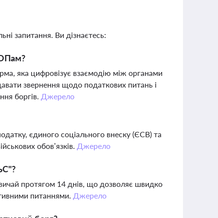
ьні запитання. Ви дізнаєтесь:
ФОПам?
ма, яка цифровізує взаємодію між органами
давати звернення щодо податкових питань і
ння боргів.
Джерело
податку, єдиного соціального внеску (ЄСВ) та
військових обов’язків.
Джерело
ЬС"?
вичай протягом 14 днів, що дозволяє швидко
ативними питаннями.
Джерело