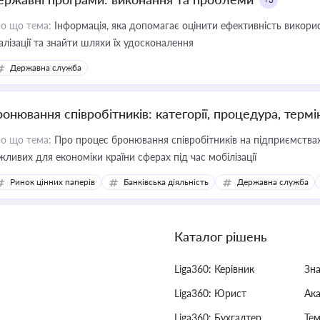
о що тема:
Інформація, яка допомагає оцінити ефективність викор
алізації та знайти шляхи їх удосконалення
Державна служба
ронювання співробітників: категорії, процедура, термі
о що тема:
Про процес бронювання співробітників на підприємствах,
жливих для економіки країни сферах під час мобілізації
Ринок цінних паперів
Банківська діяльність
Державна служба
Каталог рішень
Liga360: Керівник
Зн
Liga360: Юрист
Ак
Liga360: Бухгалтер
Тем