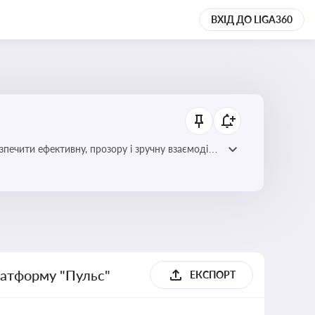
ВХІД ДО LIGA360
зпечити ефективну, прозору і зручну взаємодію
латформу "Пульс"
ЕКСПОРТ