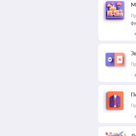
М
Пр
фу
З
Пр
П
Пр
Д