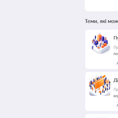
Теми, які мож
П
Пр
по
Д
Пр
ко
та