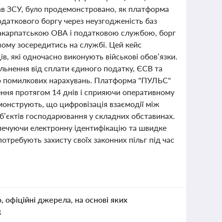
ав ЗСУ, було продемонстровано, як платформа
даткового боргу через неузгодженість баз
Закарпатською ОВА і податковою службою, борг
вому зосередитись на службі. Цей кейс
в, які одночасно виконують військові обов’язки.
льнення від сплати єдиного податку, ЄСВ та
 до помилкових нарахувань. Платформа "ПУЛЬС"
ення протягом 14 днів і сприяючи оперативному
онструють, що цифровізація взаємодії між
уб’єктів господарювання у складних обставинах.
печуючи електронну ідентифікацію та швидке
отребують захисту своїх законних пільг під час
о, офіційні джерела, на основі яких
к