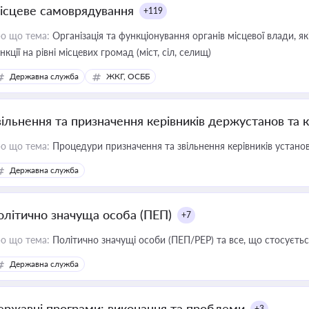
ісцеве самоврядування
+119
о що тема:
Організація та функціонування органів місцевої влади, я
нкції на рівні місцевих громад (міст, сіл, селищ)
Державна служба
ЖКГ, ОСББ
вільнення та призначення керівників держустанов та 
о що тема:
Процедури призначення та звільнення керівників устано
Державна служба
олітично значуща особа (ПЕП)
+7
о що тема:
Політично значущі особи (ПЕП/PEP) та все, що стосується
Державна служба
ержавні програми: виконання та проблеми
+3