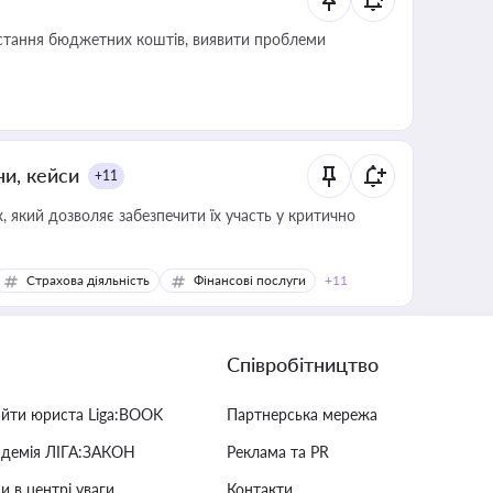
истання бюджетних коштів, виявити проблеми
ни, кейси
+11
 який дозволяє забезпечити їх участь у критично
Страхова діяльність
Фінансові послуги
+11
Співробітництво
айти юриста Liga:BOOK
Партнерська мережа
адемія ЛІГА:ЗАКОН
Реклама та PR
и в центрі уваги
Контакти