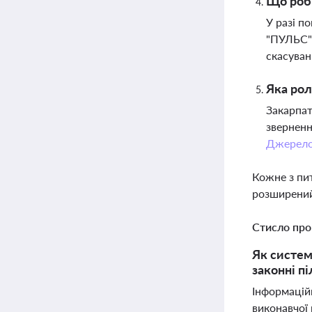
Що роб
У разі п
"ПУЛЬС" 
скасуван
Яка рол
Закарпат
зверненн
Джерел
Кожне з пи
розширений
Стисло про
Як систем
законні пі
Інформацій
виконавчої