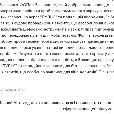
ійськового-ФОПа з Закарпаття, який добровільно пішов до л
оперативно вирішити проблему помилкового нарахування по
дяки зверненню через "ПУЛЬС" та подальшій координації з 
овано, а судове провадження закрито, що дозволило військо
важливість цифрових інструментів у захисті прав підприємці
тво передбачає пільги для мобілізованих ФОПів, зокрема зві
о збору, проте технічні збої в системах можуть призводити
ля швидкого реагування на такі випадки, розглядаючи зверн
проблем. Результати цього експериментального проєкту дем
владою не лише підвищує ефективність, а й захищає права с
"ПУЛЬС" стає надійним каналом для бізнес-звернень, забез
 запитів, що особливо важливо для військових ФОПів, які п
,
23 червня 2026
Повний AI-огляд дня та посилання на всі новини, статті, віде
сформований цей підсумо