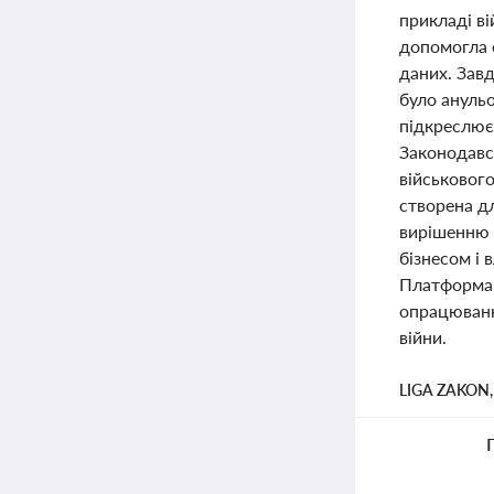
прикладі в
допомогла 
даних. Зав
було ануль
підкреслює 
Законодавс
військовог
створена д
вирішенню 
бізнесом і 
Платформа 
опрацювання
війни.
LIGA ZAKON