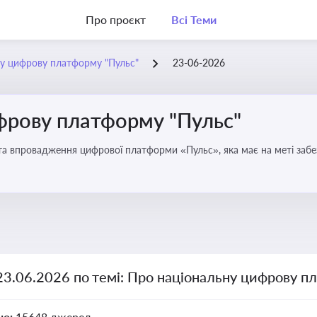
Про проєкт
Всі Теми
у цифрову платформу "Пульс"
23-06-2026
фрову платформу "Пульс"
та впровадження цифрової платформи «Пульс», яка має на меті забе
чої влади
23.06.2026 по темі: Про національну цифрову п
но:
15648 джерел