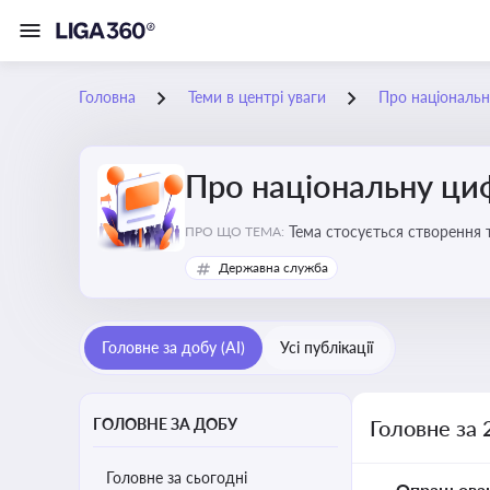
Головна
Теми в центрі уваги
Про національн
Про національну ци
Тема стосується створення 
ПРО ЩО ТЕМА:
бізнесу з органами виконав
Державна служба
Головне за добу (AI)
Усі публікації
ГОЛОВНЕ ЗА ДОБУ
Головне за 
Головне за сьогодні
Опрацьова