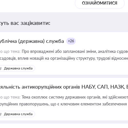
ОЗНАЙОМИТИСЯ
уть вас зацікавити:
ублічна (державна) служба
+26
о що тема:
Про впроваджені або заплановані зміни, аналітика судо
садовців, вплив новацій на організаційну структуру, трудові віднос
Державна служба
іяльність антикорупційних органів НАБУ, САП, НАЗК,
о що тема:
Тема охоплює систему державних органів, які здійснюють
рупційних правопорушень, що є ключовим елементом забезпечення п
 бізнесі
Державна служба