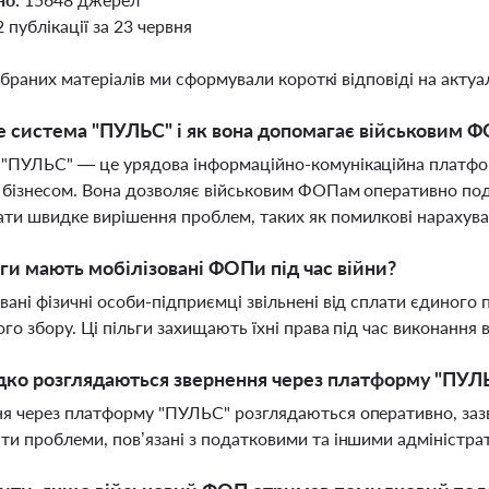
2 публікації за 23 червня
ібраних матеріалів ми сформували короткі відповіді на актуал
 система "ПУЛЬС" і як вона допомагає військовим 
"ПУЛЬС" — це урядова інформаційно-комунікаційна платфор
 бізнесом. Вона дозволяє військовим ФОПам оперативно по
ти швидке вирішення проблем, таких як помилкові нарахува
ьги мають мобілізовані ФОПи під час війни?
вані фізичні особи-підприємці звільнені від сплати єдиного 
ого збору. Ці пільги захищають їхні права під час виконання 
ко розглядаються звернення через платформу "ПУЛ
я через платформу "ПУЛЬС" розглядаються оперативно, заз
ти проблеми, пов’язані з податковими та іншими адміністр