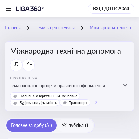
ВХІД ДО LIGA360
Головна
Теми в центрі уваги
Міжнародна технічна допомога
Міжнародна технічна допомога
ПРО ЩО ТЕМА:
Тема охоплює процеси правового оформлення,
адміністрування і контролю технічної допомоги, що
Паливно-енергетичний комплекс
надається Україні з-за кордону, і є критично
Будівельна діяльність
Транспорт
+2
важливою для ефективного використання ресурсів у
сфері розвитку, реформ та інфраструктурних проєктів
Головне за добу (AI)
Усі публікації