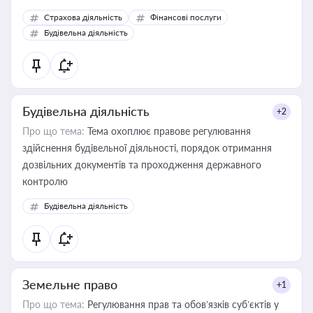
корисне для власника бізнесу, керівника, юриста або
Страхова діяльність
Фінансові послуги
бухгалтера під час оподаткування, приватизації, оренди
Будівельна діяльність
державного майна, корпоративних угод і перевірки
статусу суб'єктів оціночної діяльності
Будівельна діяльність
+2
Про що тема:
Тема охоплює правове регулювання
здійснення будівельної діяльності, порядок отримання
дозвільних документів та проходження державного
контролю
Будівельна діяльність
Земельне право
+1
Про що тема:
Регулювання прав та обов’язків суб’єктів у